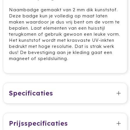
Cricket
Naambadge gemaakt van 2 mm dik kunststof.
Deze badge kun je volledig op maat laten
Cutter & Buck
maken waardoor je dus vrij bent om de vorm te
bepalen. Laat elementen van een huisstijl
Dopper
terugkomen of gebruik gewoon een leuke vorm.
Het kunststof wordt met krasvaste UV-inkten
Elevate
bedrukt met hoge resolutie. Dat is strak werk
dus! De bevestiging aan je kleding gaat een
Fitz Living
magneet of speldsluiting.
Fresh 'n Rebel
Fruit Of The Loom
Specificaties
Grundig
Gusta
Prijsspecificaties
Halfar