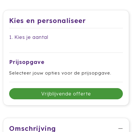
Dag van de Medewerker
ByOn
Reizen & Onderweg
Overige
Dag van de Thuiswerker
CamelBak
Kies en personaliseer
CaseLogic
1. Kies je aantal
Charles Dickens®
Circular&Co.
Prijsopgave
Circulware
Selecteer jouw opties voor de prijsopgave.
Clique
Vrijblijvende offerte
Contigo
Correctbook
Craft
Omschrijving