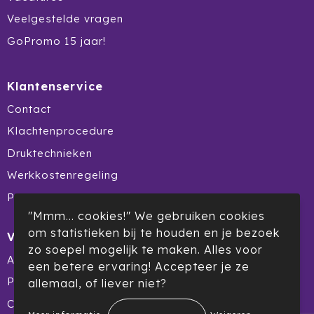
Ocean Bottle
Veelgestelde vragen
GoPromo 15 jaar!
Oma's Brievenbustaart
Opinel
Klantenservice
Contact
Orrefors
Klachtenprocedure
Oxious
Druktechnieken
Parker
Werkkostenregeling
Product Recall
Peekay
"Mmm... cookies!" We gebruiken cookies
om statistieken bij te houden en je bezoek
Veilig winkelen
Philips
zo soepel mogelijk te maken. Alles voor
Algemene voorwaarden
een betere ervaring! Accepteer je ze
Pringles
Privacyverklaring
allemaal, of liever niet?
Prixton
Cookiebeleid