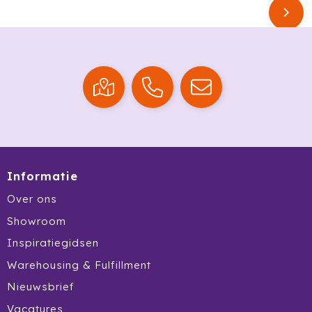
Krossland
Larq
MagLite
Maxema
Mentos
Mepal
Informatie
Moleskine
Over ons
Showroom
MOYU
Inspiratiegidsen
Muse
Warehousing & Fulfillment
Nieuwsbrief
Norländer
Vacatures