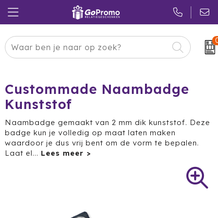
Carnaval
24 ICE
Kerstpakketten
Pasen
Adidas
Pakketten
Custommade Naambadge
Kunststof
Koningsdag
Air Up
Duurzaam
Naambadge gemaakt van 2 mm dik kunststof. Deze
Zomer
American Tourister
Reclamedragers
badge kun je volledig op maat laten maken
waardoor je dus vrij bent om de vorm te bepalen.
Sinterklaas
Amuse
Give-aways
Laat el
...
Kerst
Anker
Huis & Tuin
Eindejaar
BE O
Keuken
Pride Month
Belkin
Eten & Drinken