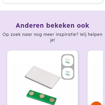
HappyGlass
HappyTruffel
Anderen bekeken ook
Herschel
Op zoek naar nog meer inspiratie? Wij helpen
Igloo
je!
Impliva
Iqoniq
IZY
Janzen
JBL
JENS Living