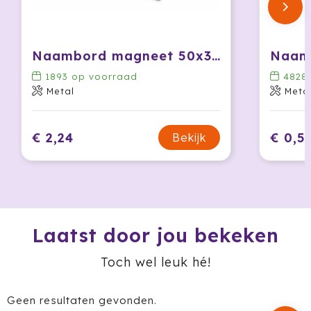
Jobman
Naambord magneet 50x30mm
Join The Pipe
1893
op voorraad
4828
JournalBooks
Metal
Metal
Kambukka
€ 2,24
€ 0,5
Bekijk
Karst
KING
Klean Kanteen
Laatst door jou bekeken
Kodak
Toch wel leuk hé!
Kooduu
Geen resultaten gevonden.