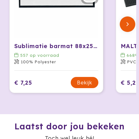
Jobman
Join The Pipe
JournalBooks
Sublimatie barmat 88x25 cm
MALTA
Kambukka
557
op voorraad
6689
100% Polyester
PVC
Karst
€ 7,25
€ 5,2
Bekijk
KING
Klean Kanteen
Kodak
Laatst door jou bekeken
Kooduu
Toch wel leuk hé!