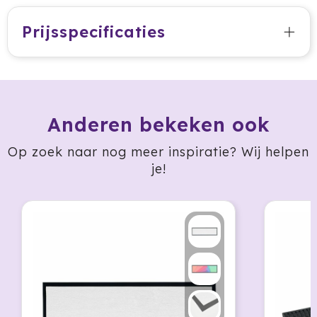
HappyGlass
Prijsspecificaties
HappyTruffel
Herschel
Igloo
Anderen bekeken ook
Impliva
Op zoek naar nog meer inspiratie? Wij helpen
je!
Iqoniq
IZY
Janzen
JBL
JENS Living