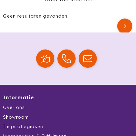
Krossland
Larq
Geen resultaten gevonden.
MagLite
Maxema
Mentos
Mepal
Moleskine
Informatie
MOYU
Over ons
Muse
Showroom
Inspiratiegidsen
Norländer