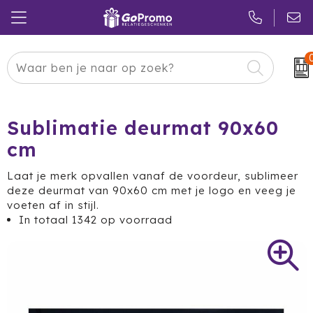
Carnaval
24 ICE
Kerstpakketten
Pasen
Adidas
Pakketten
Sublimatie deurmat 90x60
cm
Koningsdag
Air Up
Duurzaam
Laat je merk opvallen vanaf de voordeur, sublimeer
Zomer
American Tourister
Reclamedragers
deze deurmat van 90x60 cm met je logo en veeg je
voeten af in stijl.
Sinterklaas
Amuse
Give-aways
In totaal
1342
op voorraad
Kerst
Anker
Huis & Tuin
Eindejaar
BE O
Keuken
Pride Month
Belkin
Eten & Drinken