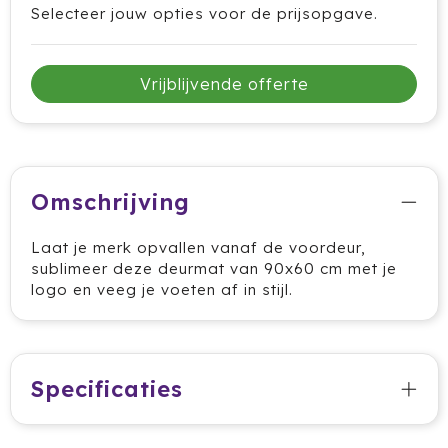
Selecteer jouw opties voor de prijsopgave.
Cricket
Cutter & Buck
Vrijblijvende offerte
Dopper
Elevate
Omschrijving
Fitz Living
Fresh 'n Rebel
Laat je merk opvallen vanaf de voordeur,
sublimeer deze deurmat van 90x60 cm met je
logo en veeg je voeten af in stijl.
Fruit Of The Loom
Grundig
Gusta
Specificaties
Halfar