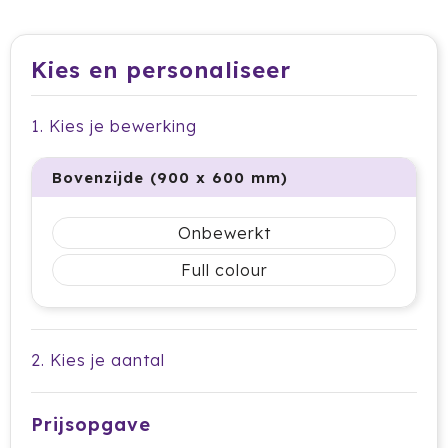
Dag van de Medewerker
ByOn
Reizen & Onderweg
Overige
Dag van de Thuiswerker
CamelBak
Kies en personaliseer
CaseLogic
1. Kies je bewerking
Charles Dickens®
Bovenzijde (900 x 600 mm)
Circular&Co.
Onbewerkt
Circulware
Full colour
Clique
Contigo
2. Kies je aantal
Correctbook
Craft
Prijsopgave