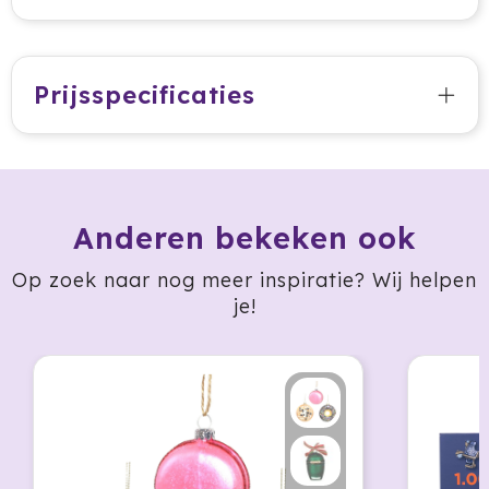
HappyGlass
HappyTruffel
Prijsspecificaties
Herschel
Igloo
Anderen bekeken ook
Impliva
Op zoek naar nog meer inspiratie? Wij helpen
Iqoniq
je!
IZY
Janzen
JBL
JENS Living