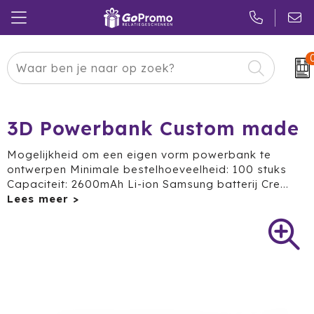
Carnaval
24 ICE
Kerstpakketten
Pasen
Adidas
Pakketten
3D Powerbank Custom made
Koningsdag
Air Up
Duurzaam
Mogelijkheid om een eigen vorm powerbank te
ontwerpen Minimale bestelhoeveelheid: 100 stuks
Zomer
American Tourister
Reclamedragers
Capaciteit: 2600mAh Li-ion Samsung batterij Cre
...
Sinterklaas
Amuse
Give-aways
Kerst
Anker
Huis & Tuin
Eindejaar
BE O
Keuken
Pride Month
Belkin
Eten & Drinken