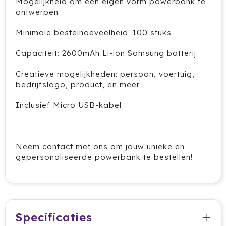
Mogelijkheid om een eigen vorm powerbank te
Cricket
ontwerpen
Cutter & Buck
Minimale bestelhoeveelheid: 100 stuks
Capaciteit: 2600mAh Li-ion Samsung batterij
Dopper
Creatieve mogelijkheden: persoon, voertuig,
Elevate
bedrijfslogo, product, en meer
Fitz Living
Inclusief Micro USB-kabel
Fresh 'n Rebel
Neem contact met ons om jouw unieke en
Fruit Of The Loom
gepersonaliseerde powerbank te bestellen!
Grundig
Gusta
Specificaties
Halfar