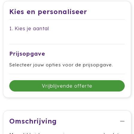
Dag van de Medewerker
ByOn
Reizen & Onderweg
Kies en personaliseer
Overige
Dag van de Thuiswerker
CamelBak
1. Kies je aantal
CaseLogic
Charles Dickens®
Prijsopgave
Circular&Co.
Selecteer jouw opties voor de prijsopgave.
Circulware
Clique
Vrijblijvende offerte
Contigo
Correctbook
Omschrijving
Craft