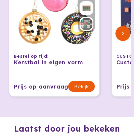
Jobman
Join The Pipe
JournalBooks
Kambukka
Bestel op tijd!
CUSTO
Kerstbal in eigen vorm
Custo
Karst
KING
Prijs op aanvraag
Prijs
Bekijk
Klean Kanteen
Kodak
Kooduu
Laatst door jou bekeken