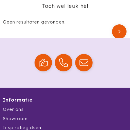
Krossland
Toch wel leuk hé!
Larq
Geen resultaten gevonden.
MagLite
Maxema
Mentos
Mepal
Moleskine
MOYU
Informatie
Muse
Over ons
Showroom
Norländer
Inspiratiegidsen