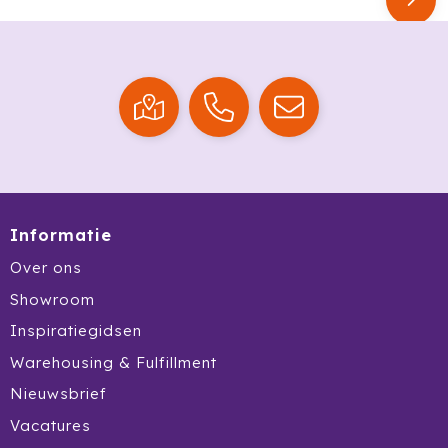
Ocean Bottle
Oma's Brievenbustaart
Opinel
Orrefors
Oxious
Informatie
Parker
Over ons
Peekay
Showroom
Inspiratiegidsen
Philips
Warehousing & Fulfillment
Pringles
Nieuwsbrief
Vacatures
Prixton