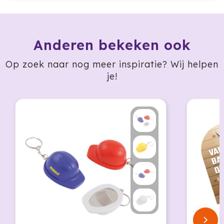
Jobman
Anderen bekeken ook
Join The Pipe
Op zoek naar nog meer inspiratie? Wij helpen
JournalBooks
je!
Kambukka
Karst
KING
Klean Kanteen
Kodak
Kooduu