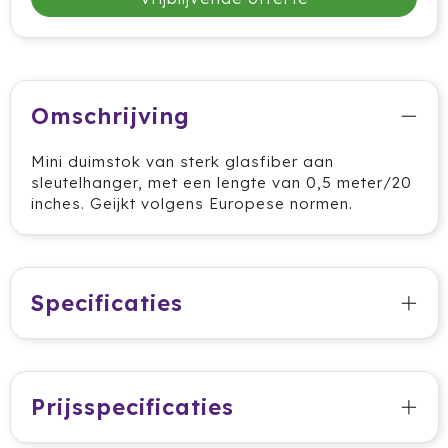
HappyGlass
HappyTruffel
Omschrijving
Herschel
Mini duimstok van sterk glasfiber aan
Igloo
sleutelhanger, met een lengte van 0,5 meter/20
inches. Geijkt volgens Europese normen.
Impliva
Iqoniq
Specificaties
IZY
Janzen
JBL
Prijsspecificaties
JENS Living