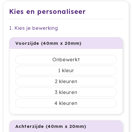
Dag van de Medewerker
ByOn
Reizen & Onderweg
Kies en personaliseer
Overige
Dag van de Thuiswerker
CamelBak
1. Kies je bewerking
CaseLogic
Charles Dickens®
Voorzijde (40mm x 20mm)
Circular&Co.
Onbewerkt
Circulware
1
2
Clique
3
Contigo
4
Correctbook
Craft
Achterzijde (40mm x 20mm)