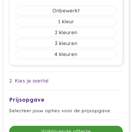
Cricket
Onbewerkt
Cutter & Buck
1
Dopper
2
3
Elevate
4
Fitz Living
Fresh 'n Rebel
2. Kies je aantal
Fruit Of The Loom
Prijsopgave
Grundig
Selecteer jouw opties voor de prijsopgave.
Gusta
Halfar
Vrijblijvende offerte