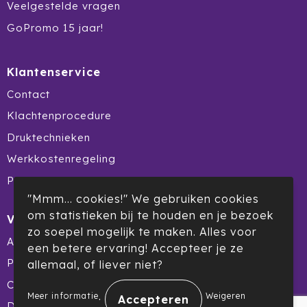
Veelgestelde vragen
Prodir
GoPromo 15 jaar!
Rackpack
Klantenservice
Rebottled
Contact
Rituals
Klachtenprocedure
Druktechnieken
Roly
Werkkostenregeling
Rotring
Product Recall
"Mmm... cookies!" We gebruiken cookies
Røquet
om statistieken bij te houden en je bezoek
Veilig winkelen
zo soepel mogelijk te maken. Alles voor
Sagaform
Algemene voorwaarden
een betere ervaring! Accepteer je ze
Privacyverklaring
allemaal, of liever niet?
Samsonite
Cookiebeleid
.
Meer informatie
Weigeren
Seasons
Disclaimer