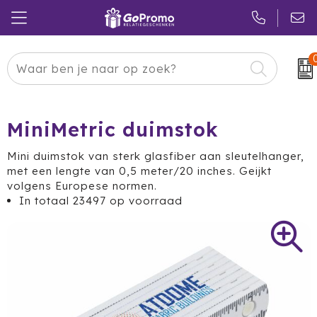
Carnaval
24 ICE
Kerstpakketten
Pasen
Adidas
Pakketten
MiniMetric duimstok
Koningsdag
Air Up
Duurzaam
Mini duimstok van sterk glasfiber aan sleutelhanger,
met een lengte van 0,5 meter/20 inches. Geijkt
Zomer
American Tourister
Reclamedragers
volgens Europese normen.
In totaal
23497
op voorraad
Sinterklaas
Amuse
Give-aways
Kerst
Anker
Huis & Tuin
Eindejaar
BE O
Keuken
Pride Month
Belkin
Eten & Drinken