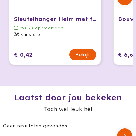
Krossland
Larq
Sleutelhanger Helm met flesopener
79030
op voorraad
MagLite
Kunststof
Maxema
€ 0,42
€ 6,6
Bekijk
Mentos
Mepal
Moleskine
Laatst door jou bekeken
MOYU
Toch wel leuk hé!
Muse
Geen resultaten gevonden.
Norländer