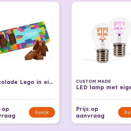
Chocolade Lego in eigen verpakking
CUSTOM MADE
s op
Prijs op
Bekijk
Be
vraag
aanvraag