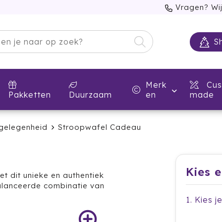
Vragen? Wij
S
Merk
Cus
Pakketten
Duurzaam
en
made
 gelegenheid
Stroopwafel Cadeau
Kies 
et dit unieke en authentiek
alanceerde combinatie van
1. Kies j