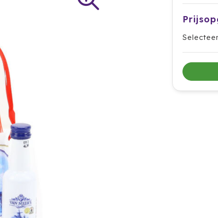
Prijso
Selectee