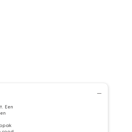
t. Een
een
uopak
n rood