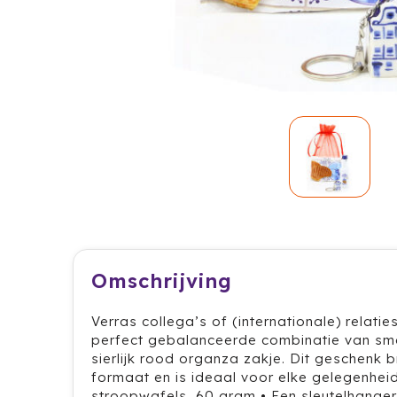
Omschrijving
Verras collega’s of (internationale) relat
perfect gebalanceerde combinatie van smaak,
sierlijk rood organza zakje. Dit geschenk 
formaat en is ideaal voor elke gelegenhei
stroopwafels, 60 gram • Een sleutelhanger