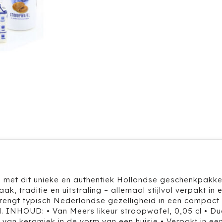
ies met dit unieke en authentiek Hollandse geschenkpakke
 traditie en uitstraling – allemaal stijlvol verpakt in 
brengt typisch Nederlandse gezelligheid in een compact
d. INHOUD: • Van Meers likeur stroopwafel, 0,05 cl • D
 van keramiek in de vorm van een huisje • Verpakt in ee