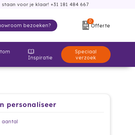
 staan voor je klaar! +31 181 484 667
0
howroom bezoeken?
Offerte
Speciaal
tom
verzoek
Inspiratie
en personaliseer
e aantal