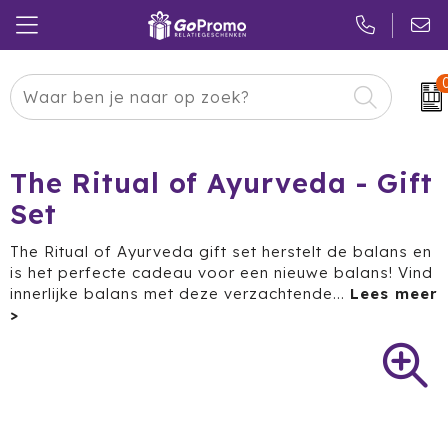
Carnaval
24 ICE
Kerstpakketten
Pasen
Adidas
Pakketten
The Ritual of Ayurveda - Gift
Set
Koningsdag
Air Up
Duurzaam
The Ritual of Ayurveda gift set herstelt de balans en
Zomer
American Tourister
Reclamedragers
is het perfecte cadeau voor een nieuwe balans! Vind
innerlijke balans met deze verzachtende
...
Sinterklaas
Amuse
Give-aways
Kerst
Anker
Huis & Tuin
Eindejaar
BE O
Keuken
Pride Month
Belkin
Eten & Drinken