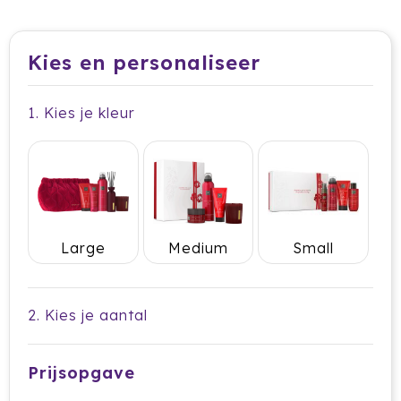
Dag van de Medewerker
ByOn
Reizen & Onderweg
Overige
Dag van de Thuiswerker
CamelBak
Kies en personaliseer
CaseLogic
1. Kies je kleur
Charles Dickens®
Circular&Co.
Circulware
Large
Medium
Small
Clique
Contigo
2. Kies je aantal
Correctbook
Prijsopgave
Craft