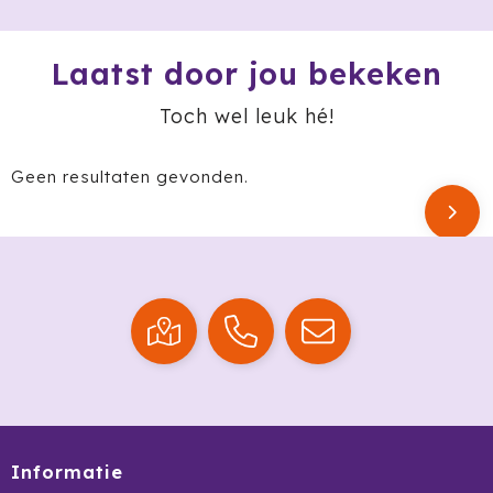
Ocean Bottle
Laatst door jou bekeken
Oma's Brievenbustaart
Toch wel leuk hé!
Opinel
Orrefors
Geen resultaten gevonden.
Oxious
Parker
Peekay
Philips
Pringles
Informatie
Prixton