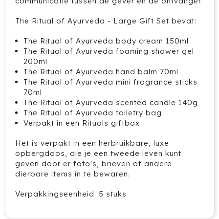
communicatie tussen de gever en de ontvanger.
HappyGlass
The Ritual of Ayurveda - Large Gift Set bevat:
HappyTruffel
The Ritual of Ayurveda body cream 150ml
The Ritual of Ayurveda foaming shower gel
Herschel
200ml
The Ritual of Ayurveda hand balm 70ml
Igloo
The Ritual of Ayurveda mini fragrance sticks
70ml
The Ritual of Ayurveda scented candle 140g
Impliva
The Ritual of Ayurveda toiletry bag
Verpakt in een Rituals giftbox
Iqoniq
Het is verpakt in een herbruikbare, luxe
IZY
opbergdoos, die je een tweede leven kunt
geven door er foto's, brieven of andere
Janzen
dierbare items in te bewaren.
JBL
Verpakkingseenheid: 5 stuks
JENS Living