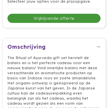
Selecteer jouw opties voor de prijsopgave.
Cricket
Cutter & Buck
Vrijblijvende offerte
Dopper
Elevate
Omschrijving
Fitz Living
The Ritual of Ayurveda gift set herstelt de
Fresh 'n Rebel
balans en is het perfecte cadeau voor een
nieuwe balans! Vind innerlijke balans met deze
Fruit Of The Loom
verzachtende en aromatische producten op
basis van Indiase roos en zoete amandelolie.
Grundig
Het origami-ontwerp is geïnspireerd op de
Japanse kunst van het geven. In de Japanse
Gusta
cultuur kan de cadeauverpakking even
belangrijk zijn als het cadeau, waarbij het
cadeau wordt gezien als een vorm van
Halfar