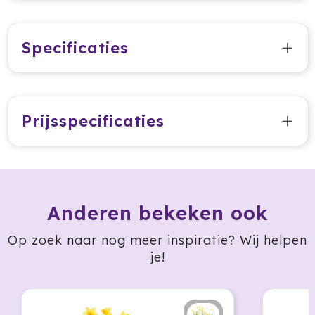
Jobman
Specificaties
Join The Pipe
JournalBooks
Prijsspecificaties
Kambukka
Karst
KING
Anderen bekeken ook
Klean Kanteen
Op zoek naar nog meer inspiratie? Wij helpen
Kodak
je!
Kooduu