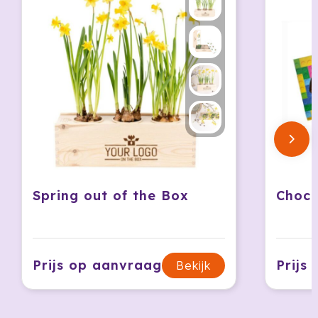
Krossland
Larq
MagLite
Maxema
Mentos
Mepal
Spring out of the Box
Moleskine
MOYU
Prijs op aanvraag
Prijs
Bekijk
Muse
Norländer