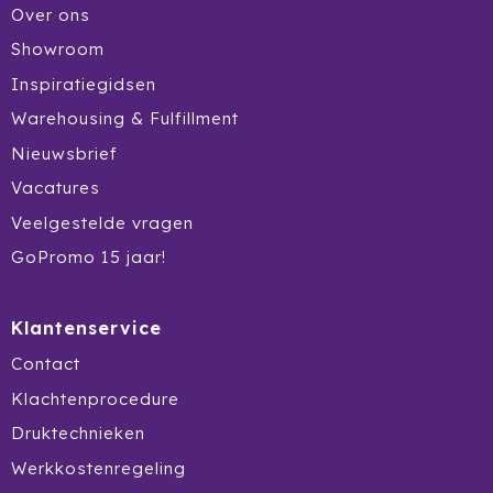
Over ons
Prodir
Showroom
Rackpack
Inspiratiegidsen
Warehousing & Fulfillment
Rebottled
Nieuwsbrief
Rituals
Vacatures
Veelgestelde vragen
Roly
GoPromo 15 jaar!
Rotring
Klantenservice
Røquet
Contact
Sagaform
Klachtenprocedure
Druktechnieken
Samsonite
Werkkostenregeling
Seasons