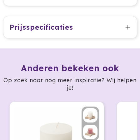
Jobman
Prijsspecificaties
Join The Pipe
JournalBooks
Kambukka
Anderen bekeken ook
Karst
Op zoek naar nog meer inspiratie? Wij helpen
KING
je!
Klean Kanteen
Kodak
Kooduu