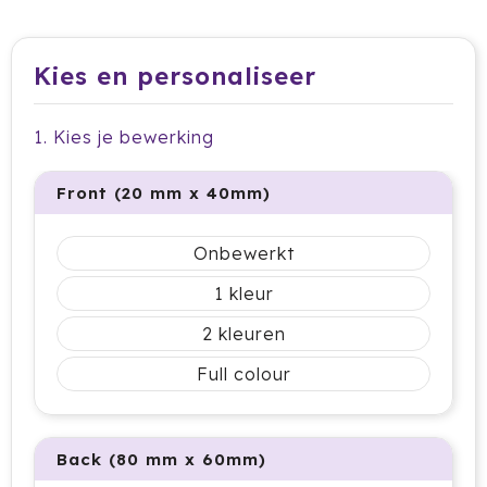
Dag van de Medewerker
ByOn
Reizen & Onderweg
Overige
Dag van de Thuiswerker
CamelBak
Kies en personaliseer
CaseLogic
1. Kies je bewerking
Charles Dickens®
Front (20 mm x 40mm)
Circular&Co.
Onbewerkt
Circulware
1
Clique
2
Contigo
Full colour
Correctbook
Craft
Back (80 mm x 60mm)