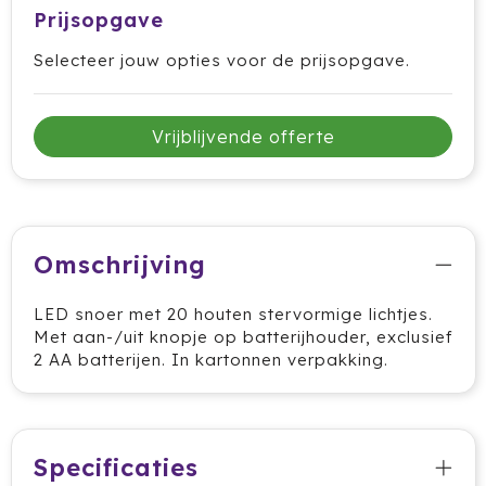
Prijsopgave
HappyGlass
Selecteer jouw opties voor de prijsopgave.
HappyTruffel
Herschel
Vrijblijvende offerte
Igloo
Impliva
Omschrijving
Iqoniq
LED snoer met 20 houten stervormige lichtjes.
IZY
Met aan-/uit knopje op batterijhouder, exclusief
2 AA batterijen. In kartonnen verpakking.
Janzen
JBL
Specificaties
JENS Living