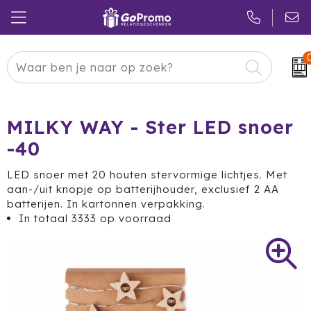
Carnaval
24 ICE
Kerstpakketten
Pasen
Adidas
Pakketten
MILKY WAY - Ster LED snoer
-40
Koningsdag
Air Up
Duurzaam
LED snoer met 20 houten stervormige lichtjes. Met
Zomer
American Tourister
Reclamedragers
aan-/uit knopje op batterijhouder, exclusief 2 AA
batterijen. In kartonnen verpakking.
Sinterklaas
Amuse
Give-aways
In totaal
3333
op voorraad
Kerst
Anker
Huis & Tuin
Eindejaar
BE O
Keuken
Pride Month
Belkin
Eten & Drinken