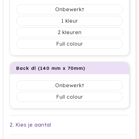
Cricket
Onbewerkt
Cutter & Buck
1
2
Dopper
Full colour
Elevate
Fitz Living
Back dl (140 mm x 70mm)
Fresh 'n Rebel
Onbewerkt
Fruit Of The Loom
Full colour
Grundig
Gusta
2. Kies je aantal
Halfar