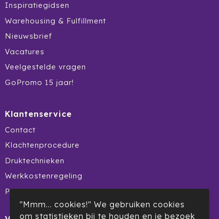
Inspiratiegidsen
Prodir
Warehousing & Fulfillment
Nieuwsbrief
Rackpack
Vacatures
Rebottled
Veelgestelde vragen
Rituals
GoPromo 15 jaar!
Roly
Klantenservice
Rotring
Contact
Klachtenprocedure
Røquet
Druktechnieken
Sagaform
Werkkostenregeling
Product Recall
Samsonite
"Mmm... cookies!" We gebruiken cookies
om statistieken bij te houden en je bezoek
Seasons
Veilig winkelen