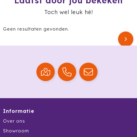
Laatst door jou bekeken
Ocean Bottle
Toch wel leuk hé!
Oma's Brievenbustaart
Geen resultaten gevonden.
Opinel
Orrefors
Oxious
Parker
Peekay
Philips
Informatie
Pringles
Over ons
Showroom
Prixton