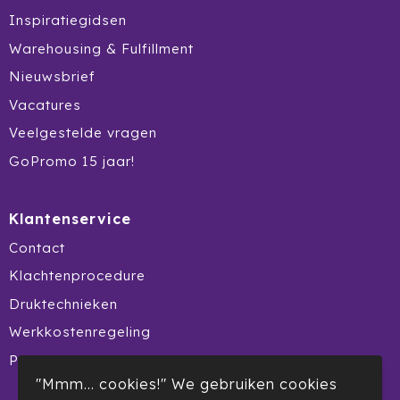
Ocean Bottle
Inspiratiegidsen
Warehousing & Fulfillment
Oma's Brievenbustaart
Nieuwsbrief
Opinel
Vacatures
Veelgestelde vragen
Orrefors
GoPromo 15 jaar!
Oxious
Klantenservice
Parker
Contact
Peekay
Klachtenprocedure
Philips
Druktechnieken
Werkkostenregeling
Pringles
Product Recall
"Mmm... cookies!" We gebruiken cookies
Prixton