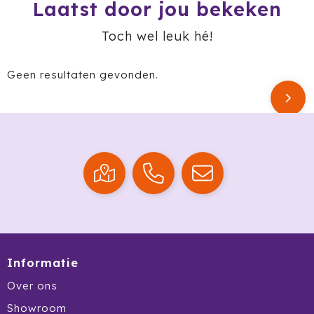
Krossland
Laatst door jou bekeken
Toch wel leuk hé!
Larq
MagLite
Geen resultaten gevonden.
Maxema
Mentos
Mepal
Moleskine
MOYU
Muse
Informatie
Over ons
Norländer
Showroom