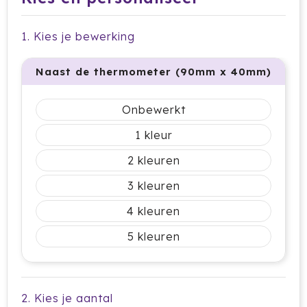
Dag van de Medewerker
ByOn
Reizen & Onderweg
Overige
Dag van de Thuiswerker
CamelBak
1. Kies je bewerking
CaseLogic
Naast de thermometer (90mm x 40mm)
Charles Dickens®
Onbewerkt
Circular&Co.
1
Circulware
2
3
Clique
4
Contigo
5
Correctbook
Craft
2. Kies je aantal