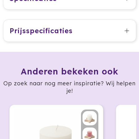
HappyGlass
HappyTruffel
Prijsspecificaties
Herschel
Igloo
Impliva
Anderen bekeken ook
Iqoniq
Op zoek naar nog meer inspiratie? Wij helpen
je!
IZY
Janzen
JBL
JENS Living