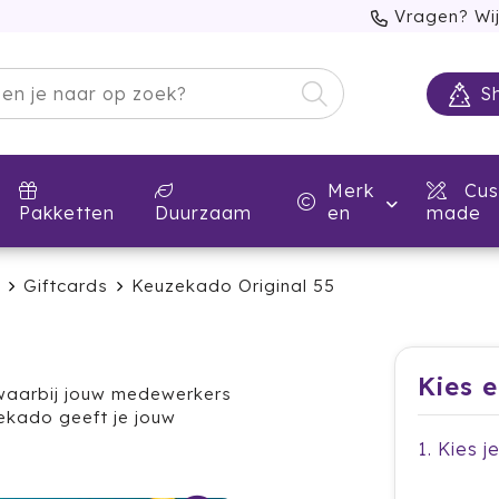
Vragen? Wij
S
Merk
Cus
Pakketten
Duurzaam
en
made
Giftcards
Keuzekado Original 55
Kies 
k waarbij jouw medewerkers
ekado geeft je jouw
1. Kies j