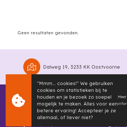
Geen resultaten gevonden.
Dalweg 19, 3233 KK Oostvoorne
"Mmm... cookies!" We gebruiken
cookies om statistieken bij te
houden en je bezoek zo soepel
Meer
Informatie
Klante
mogelijk te maken. Alles voor een
info
Over ons
Contact
betere ervaring! Accepteer je ze
allemaal, of liever niet?
Showroom
Klachte