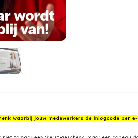
schenk waarbij jouw medewerkers de inlogcode per e-
 niet zomaar een (kerst)geschenk, maar een cadeau da