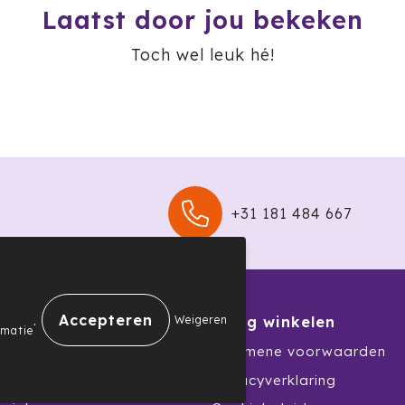
Laatst door jou bekeken
Toch wel leuk hé!
+31 181 484 667
.
Weigeren
nservice
Veilig winkelen
rmatie
Algemene voorwaarden
nprocedure
Privacyverklaring