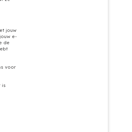
et jouw
jouw e-
je de
hebt
ns voor
 is