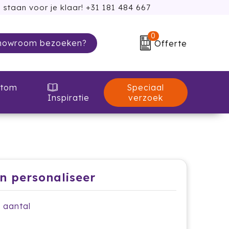
 staan voor je klaar! +31 181 484 667
0
howroom bezoeken?
Offerte
Speciaal
tom
verzoek
Inspiratie
en personaliseer
e aantal