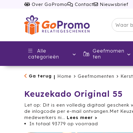
Over GoPromo
Contact
Nieuwsbrief
Alle
Geefmomen
categorieën
ten
Ga terug
Home
Geefmomenten
Kerst
|
Keuzekado Original 55
Let op: Dit is een volledig digitaal geschen
de inlogcode per e-mail ontvangen.Met Keuz
medewerkers ni
...
In totaal
93779
op voorraad