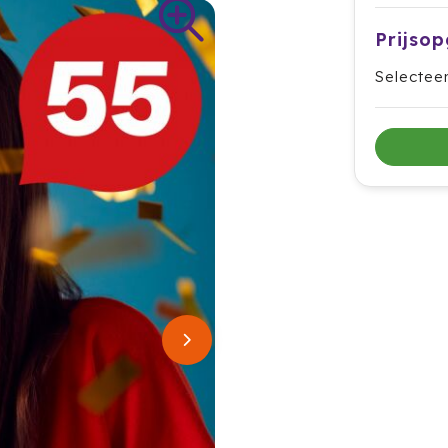
Prijso
Selectee