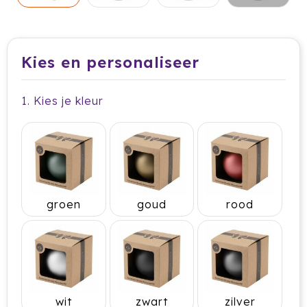
Dag van de Medewerker
ByOn
Reizen & Onderweg
Overige
Dag van de Thuiswerker
CamelBak
Kies en personaliseer
CaseLogic
Charles Dickens®
1. Kies je kleur
Circular&Co.
Circulware
Clique
groen
goud
rood
Contigo
Correctbook
Craft
wit
zwart
zilver