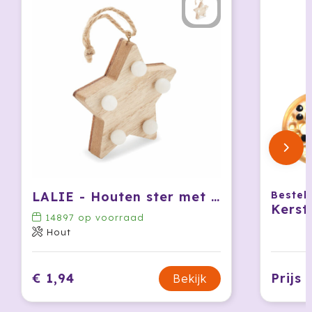
Krossland
Larq
MagLite
Maxema
Mentos
Mepal
LALIE - Houten ster met lichtjes
Bestel 
Moleskine
Kerst
14897
op voorraad
MOYU
Hout
Muse
€ 1,94
Prijs
Bekijk
Norländer