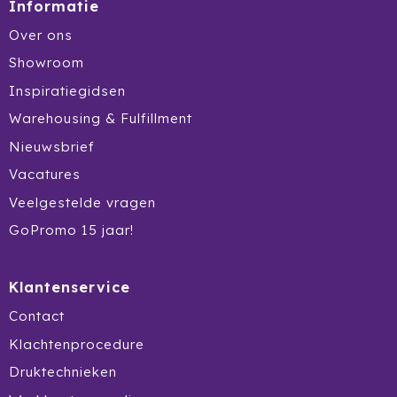
Informatie
Prodir
Over ons
Showroom
Rackpack
Inspiratiegidsen
Rebottled
Warehousing & Fulfillment
Nieuwsbrief
Rituals
Vacatures
Roly
Veelgestelde vragen
GoPromo 15 jaar!
Rotring
Røquet
Klantenservice
Sagaform
Contact
Klachtenprocedure
Samsonite
Druktechnieken
Seasons