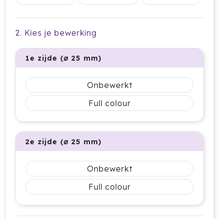
Cricket
Cutter & Buck
2. Kies je bewerking
Dopper
1e zijde (⌀ 25 mm)
Elevate
Onbewerkt
Fitz Living
Full colour
Fresh 'n Rebel
2e zijde (⌀ 25 mm)
Fruit Of The Loom
Grundig
Onbewerkt
Full colour
Gusta
Halfar