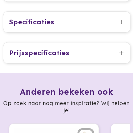
Jobman
Specificaties
Join The Pipe
JournalBooks
Prijsspecificaties
Kambukka
Karst
KING
Anderen bekeken ook
Klean Kanteen
Op zoek naar nog meer inspiratie? Wij helpen
Kodak
je!
Kooduu