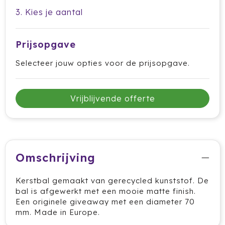
3. Kies je aantal
HappyGlass
HappyTruffel
Prijsopgave
Herschel
Selecteer jouw opties voor de prijsopgave.
Igloo
Vrijblijvende offerte
Impliva
Iqoniq
IZY
Omschrijving
Janzen
Kerstbal gemaakt van gerecycled kunststof. De
bal is afgewerkt met een mooie matte finish.
JBL
Een originele giveaway met een diameter 70
mm. Made in Europe.
JENS Living