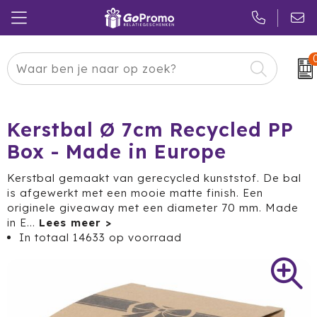
Carnaval
24 ICE
Kerstpakketten
Pasen
Adidas
Pakketten
Kerstbal Ø 7cm Recycled PP
Box - Made in Europe
Koningsdag
Air Up
Duurzaam
Kerstbal gemaakt van gerecycled kunststof. De bal
Zomer
American Tourister
Reclamedragers
is afgewerkt met een mooie matte finish. Een
originele giveaway met een diameter 70 mm. Made
Sinterklaas
Amuse
Give-aways
in E
...
In totaal
14633
op voorraad
Kerst
Anker
Huis & Tuin
Eindejaar
BE O
Keuken
Pride Month
Belkin
Eten & Drinken