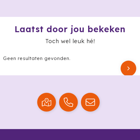
Ocean Bottle
Oma's Brievenbustaart
Laatst door jou bekeken
Opinel
Toch wel leuk hé!
Orrefors
Geen resultaten gevonden.
Oxious
Parker
Peekay
Philips
Pringles
Prixton