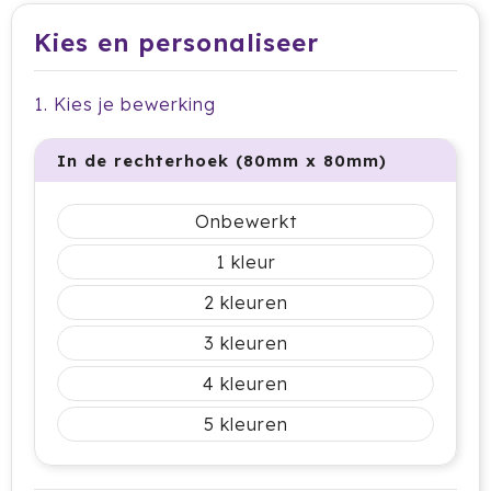
Dag van de Medewerker
ByOn
Reizen & Onderweg
Kies en personaliseer
Overige
Dag van de Thuiswerker
CamelBak
1. Kies je bewerking
CaseLogic
Charles Dickens®
In de rechterhoek (80mm x 80mm)
Circular&Co.
Onbewerkt
Circulware
1
2
Clique
3
Contigo
4
Correctbook
5
Craft