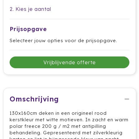
Cricket
2. Kies je aantal
Cutter & Buck
Prijsopgave
Dopper
Selecteer jouw opties voor de prijsopgave.
Elevate
Fitz Living
Vrijblijvende offerte
Fresh 'n Rebel
Fruit Of The Loom
Omschrijving
Grundig
130x160cm deken in een origineel rood
Gusta
kerstkleur met witte motieven. In zacht en warm
polar freece 200 g / m2 met antipilling
behandeling. Gepresenteerd met zilverkleurig
Halfar