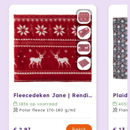
Jobman
Join The Pipe
JournalBooks
Kambukka
Karst
KING
Klean Kanteen
Fleecedeken Jane | Rendierpatroon
Plaid 
1836
op voorraad
4053
Kodak
Polar fleece 170-180 g/m2
Flan
Kooduu
€ 2,97
€ 13,
Bekijk