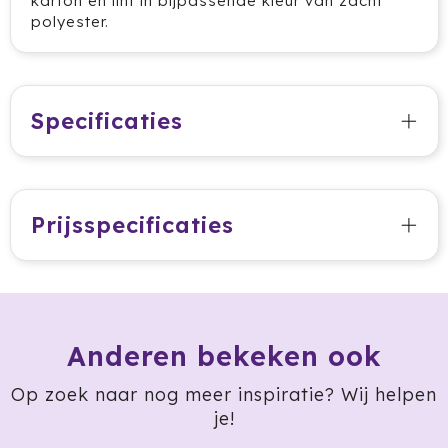
karton en lint in bijpassende kleur van zacht
polyester.
HappyGlass
HappyTruffel
Specificaties
Herschel
Igloo
Impliva
Prijsspecificaties
Iqoniq
IZY
Anderen bekeken ook
Janzen
Op zoek naar nog meer inspiratie? Wij helpen
JBL
je!
JENS Living