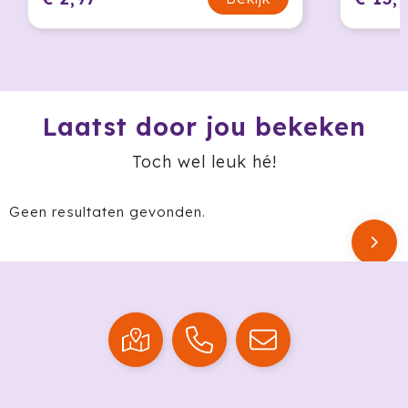
Krossland
Larq
MagLite
Laatst door jou bekeken
Maxema
Toch wel leuk hé!
Mentos
Geen resultaten gevonden.
Mepal
Moleskine
MOYU
Muse
Norländer