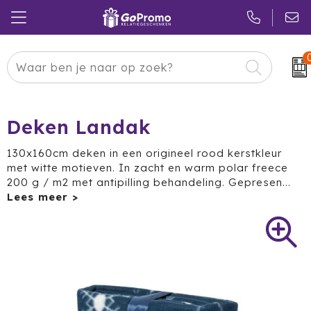
Carnaval
24 ICE
Kerstpakketten
Pasen
Adidas
Pakketten
Deken Landak
Koningsdag
Air Up
Duurzaam
130x160cm deken in een origineel rood kerstkleur
met witte motieven. In zacht en warm polar freece
Zomer
American Tourister
Reclamedragers
200 g / m2 met antipilling behandeling. Gepresen
...
Sinterklaas
Amuse
Give-aways
Kerst
Anker
Huis & Tuin
Eindejaar
BE O
Keuken
Pride Month
Belkin
Eten & Drinken