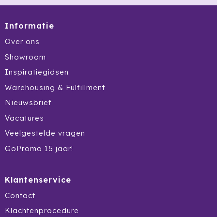
Ocean Bottle
Informatie
Oma's Brievenbustaart
Over ons
Opinel
Showroom
Inspiratiegidsen
Orrefors
Warehousing & Fulfillment
Oxious
Nieuwsbrief
Vacatures
Parker
Veelgestelde vragen
Peekay
GoPromo 15 jaar!
Philips
Klantenservice
Pringles
Contact
Prixton
Klachtenprocedure