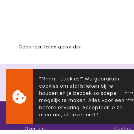
Geen resultaten gevonden.
"Mmm... cookies!" We gebruiken
Dalweg 19, 3233 KK Oostvoorne
cookies om statistieken bij te
houden en je bezoek zo soepel
Meer
mogelijk te maken. Alles voor een
info
betere ervaring! Accepteer je ze
allemaal, of liever niet?
Informatie
Klante
Over ons
Contact