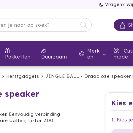
Vragen? Wij
S
Merk
Cus
Pakketten
Duurzaam
en
made
Kerstgadgets
JINGLE BALL - Draadloze speaker 
e speaker
Kies 
ker. Eenvoudig verbinding
1. Kies 
re batterij Li-Ion 300