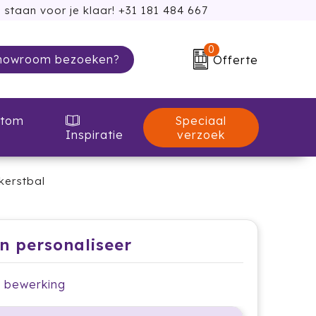
 staan voor je klaar! +31 181 484 667
0
howroom bezoeken?
Offerte
Speciaal
tom
verzoek
Inspiratie
kerstbal
en personaliseer
je bewerking