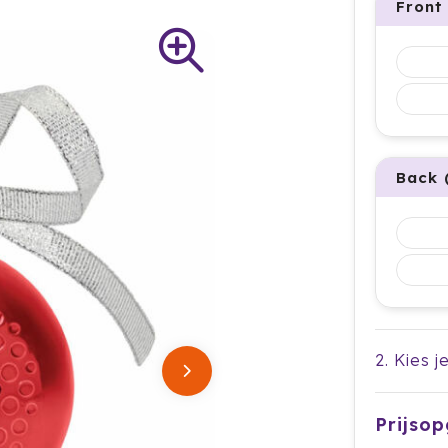
Front
Back 
2. Kies j
Prijso