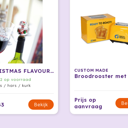
CHRISTMAS FLAVOUR - Flesstopper
CUSTOM MADE
2
op voorraad
s / hars / kurk
Prijs op
Be
43
Bekijk
aanvraag