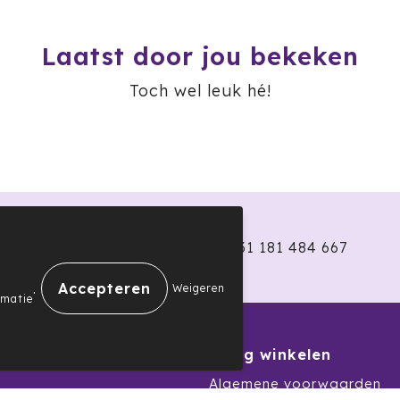
Laatst door jou bekeken
Toch wel leuk hé!
+31 181 484 667
.
Weigeren
rmatie
nservice
Veilig winkelen
Algemene voorwaarden