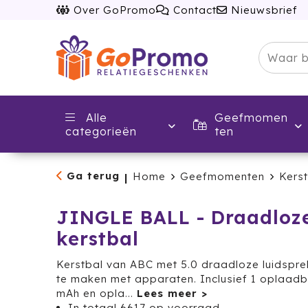
Over GoPromo
Contact
Nieuwsbrief
Alle
Geefmomen
categorieën
ten
Ga terug
Home
Geefmomenten
Kerst
|
JINGLE BALL - Draadloz
kerstbal
Kerstbal van ABC met 5.0 draadloze luidspre
te maken met apparaten. Inclusief 1 oplaadba
mAh en opla
...
In totaal
6617
op voorraad