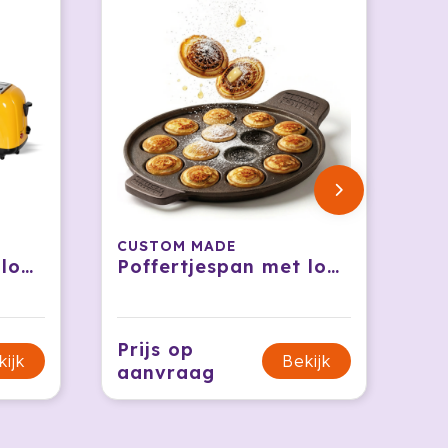
CUSTOM MADE
Broodrooster met logo
Poffertjespan met logo
Prijs op
kijk
Bekijk
aanvraag