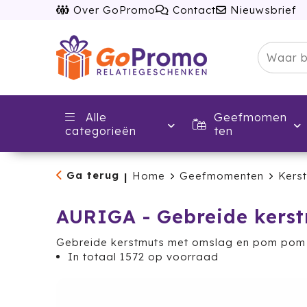
Over GoPromo
Contact
Nieuwsbrief
Alle
Geefmomen
categorieën
ten
Ga terug
Home
Geefmomenten
Kerst
|
AURIGA - Gebreide kers
Gebreide kerstmuts met omslag en pom pom i
In totaal
1572
op voorraad