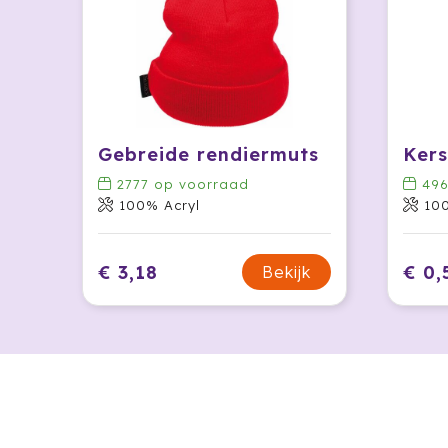
Gebreide rendiermuts
Ker
2777
op voorraad
49
100% Acryl
10
€ 3,18
€ 0,
Bekijk