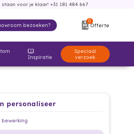
 staan voor je klaar! +31 181 484 667
0
howroom bezoeken?
Offerte
Speciaal
tom
verzoek
Inspiratie
en personaliseer
je bewerking