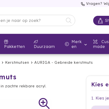
Vragen? Wij
S
Merk
Cus
Pakketten
Duurzaam
en
made
Kerstmutsen
AURIGA - Gebreide kerstmuts
tmuts
Kies 
n zachte rekbare acryl.
1. Kies 