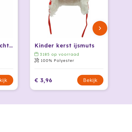
Kerstmuts met 5 lichtjes
Kinder kerst ijsmuts
3185
op voorraad
100% Polyester
€ 3,96
kijk
Bekijk