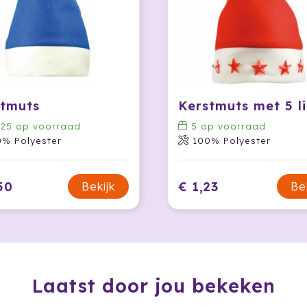
stmuts
625
op voorraad
5
op voorraad
0% Polyester
100% Polyester
50
€ 1,23
Bekijk
Be
Laatst door jou bekeken