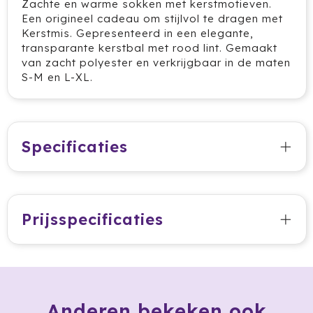
Zachte en warme sokken met kerstmotieven.
Ocean Bottle
Een origineel cadeau om stijlvol te dragen met
Kerstmis. Gepresenteerd in een elegante,
Oma's Brievenbustaart
transparante kerstbal met rood lint. Gemaakt
van zacht polyester en verkrijgbaar in de maten
Opinel
S-M en L-XL.
Orrefors
Oxious
Specificaties
Parker
Peekay
Prijsspecificaties
Philips
Pringles
Prixton
Anderen bekeken ook