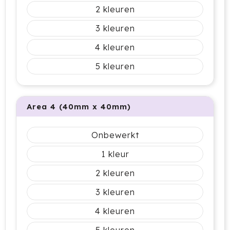
2
HappyGlass
3
HappyTruffel
4
Herschel
5
Igloo
Area 4 (40mm x 40mm)
Impliva
Iqoniq
Onbewerkt
1
IZY
2
Janzen
3
JBL
4
JENS Living