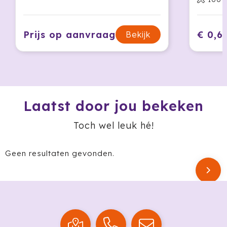
Secrid
Prijs op aanvraag
€ 0,6
Bekijk
Senator
Sitecom
Skross
Laatst door jou bekeken
Sols
Toch wel leuk hé!
Sony
Geen resultaten gevonden.
Soxs
Sportlife
Sprout