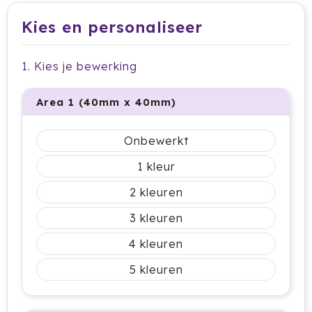
Dag van de Medewerker
ByOn
Reizen & Onderweg
Kies en personaliseer
Overige
Dag van de Thuiswerker
CamelBak
1. Kies je bewerking
CaseLogic
Charles Dickens®
Area 1 (40mm x 40mm)
Circular&Co.
Onbewerkt
Circulware
1
2
Clique
3
Contigo
4
Correctbook
5
Craft