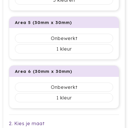
5
Jobman
Area 5 (30mm x 30mm)
Join The Pipe
JournalBooks
Onbewerkt
1
Kambukka
Karst
Area 6 (30mm x 30mm)
KING
Onbewerkt
Klean Kanteen
1
Kodak
Kooduu
2. Kies je maat