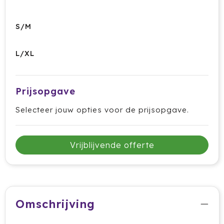
Krossland
Larq
S/M
MagLite
L/XL
Maxema
Prijsopgave
Mentos
Selecteer jouw opties voor de prijsopgave.
Mepal
Moleskine
Vrijblijvende offerte
MOYU
Muse
Omschrijving
Norländer