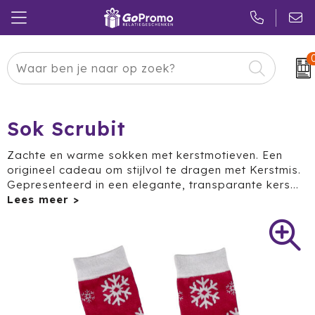
Carnaval
24 ICE
Kerstpakketten
Pasen
Adidas
Pakketten
Sok Scrubit
Koningsdag
Air Up
Duurzaam
Zachte en warme sokken met kerstmotieven. Een
origineel cadeau om stijlvol te dragen met Kerstmis.
Zomer
American Tourister
Reclamedragers
Gepresenteerd in een elegante, transparante kers
...
Sinterklaas
Amuse
Give-aways
Kerst
Anker
Huis & Tuin
Eindejaar
BE O
Keuken
Pride Month
Belkin
Eten & Drinken