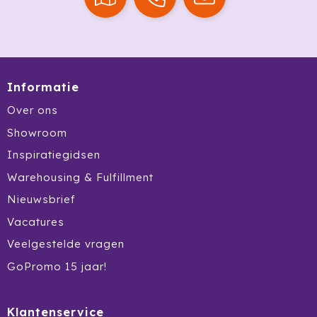
Stanley
Stilolinea
Sudio
Informatie
SuitSuit
Over ons
Showroom
Swiss Peak
Inspiratiegidsen
Tacx
Warehousing & Fulfillment
Nieuwsbrief
Take A Plaid / Take A Towel
Vacatures
Tefal
Veelgestelde vragen
The One Towelling
GoPromo 15 jaar!
Thule
Klantenservice