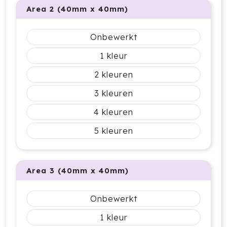
Cricket
Area 2 (40mm x 40mm)
Cutter & Buck
Onbewerkt
Dopper
1
2
Elevate
3
Fitz Living
4
Fresh 'n Rebel
5
Fruit Of The Loom
Area 3 (40mm x 40mm)
Grundig
Gusta
Onbewerkt
1
Halfar