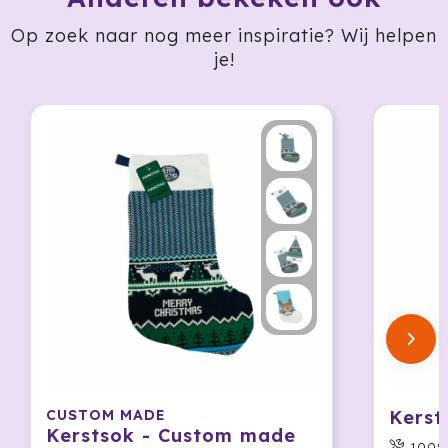
Prodir
Op zoek naar nog meer inspiratie? Wij helpen
je!
Rackpack
Rebottled
Rituals
Roly
Rotring
Røquet
Sagaform
Samsonite
CUSTOM MADE
Kerst
Kerstsok - Custom made
Seasons
100%