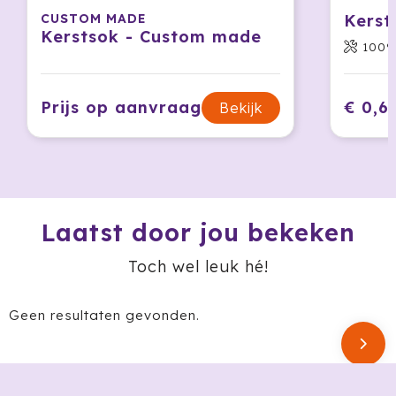
Ocean Bottle
CUSTOM MADE
Kerst
Kerstsok - Custom made
100%
Oma's Brievenbustaart
Opinel
Prijs op aanvraag
€ 0,6
Bekijk
Orrefors
Oxious
Parker
Laatst door jou bekeken
Peekay
Toch wel leuk hé!
Philips
Geen resultaten gevonden.
Pringles
Prixton