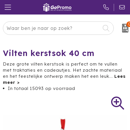
Carnaval
24 ICE
Kerstpakketten
Pasen
Adidas
Pakketten
Vilten kerstsok 40 cm
Koningsdag
Air Up
Duurzaam
Deze grote vilten kerstsok is perfect om te vullen
met traktaties en cadeautjes. Het zachte materiaal
Zomer
American Tourister
Reclamedragers
en het feestelijke ontwerp maken het een leuk
...
Sinterklaas
Amuse
Give-aways
In totaal
15093
op voorraad
Kerst
Anker
Huis & Tuin
Eindejaar
BE O
Keuken
Pride Month
Belkin
Eten & Drinken