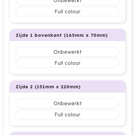
Onbewerkt
Cricket
Full colour
Cutter & Buck
Dopper
Zijde 1 bovenkant (165mm x 70mm)
Elevate
Onbewerkt
Fitz Living
Full colour
Fresh 'n Rebel
Zijde 2 (151mm x 220mm)
Fruit Of The Loom
Grundig
Onbewerkt
Full colour
Gusta
Halfar