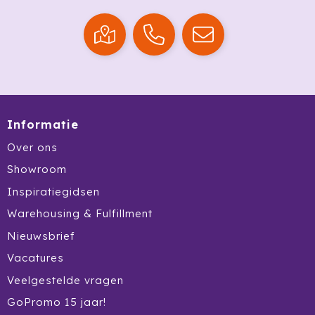
Prodir
Rackpack
Rebottled
Rituals
Informatie
Over ons
Roly
Showroom
Rotring
Inspiratiegidsen
Warehousing & Fulfillment
Røquet
Nieuwsbrief
Sagaform
Vacatures
Samsonite
Veelgestelde vragen
GoPromo 15 jaar!
Seasons