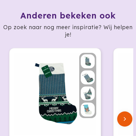
Krossland
Anderen bekeken ook
Larq
Op zoek naar nog meer inspiratie? Wij helpen
MagLite
je!
Maxema
Mentos
Mepal
Moleskine
MOYU
Muse
Norländer