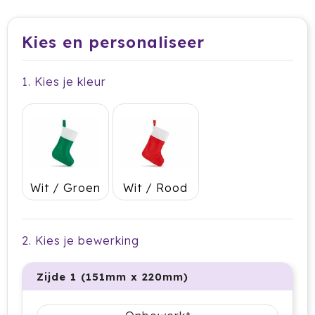
Dag van de Medewerker
ByOn
Reizen & Onderweg
Overige
Dag van de Thuiswerker
CamelBak
Kies en personaliseer
CaseLogic
1. Kies je kleur
Charles Dickens®
Circular&Co.
Circulware
Wit / Groen
Wit / Rood
Clique
Contigo
2. Kies je bewerking
Correctbook
Zijde 1 (151mm x 220mm)
Craft