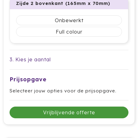
Zijde 2 bovenkant (165mm x 70mm)
HappyGlass
Onbewerkt
HappyTruffel
Full colour
Herschel
Igloo
3. Kies je aantal
Impliva
Prijsopgave
Iqoniq
Selecteer jouw opties voor de prijsopgave.
IZY
Janzen
Vrijblijvende offerte
JBL
JENS Living