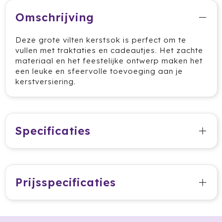
Omschrijving
Jobman
Deze grote vilten kerstsok is perfect om te
Join The Pipe
vullen met traktaties en cadeautjes. Het zachte
materiaal en het feestelijke ontwerp maken het
JournalBooks
een leuke en sfeervolle toevoeging aan je
kerstversiering.
Kambukka
Karst
Specificaties
KING
Klean Kanteen
Kodak
Prijsspecificaties
Kooduu