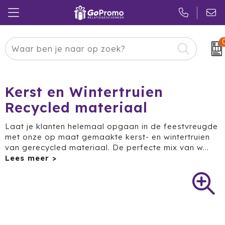
Carnaval
24 ICE
Kerstpakketten
Pasen
Adidas
Pakketten
Kerst en Wintertruien
Recycled materiaal
Koningsdag
Air Up
Duurzaam
Laat je klanten helemaal opgaan in de feestvreugde
Zomer
American Tourister
Reclamedragers
met onze op maat gemaakte kerst- en wintertruien
van gerecycled materiaal. De perfecte mix van w
...
Sinterklaas
Amuse
Give-aways
Kerst
Anker
Huis & Tuin
Eindejaar
BE O
Keuken
Pride Month
Belkin
Eten & Drinken