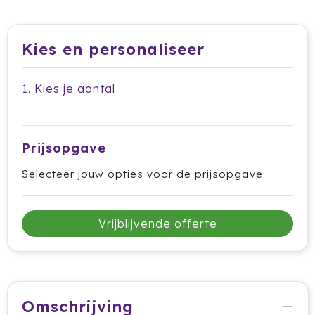
Dag van de Medewerker
ByOn
Reizen & Onderweg
Overige
Dag van de Thuiswerker
CamelBak
Kies en personaliseer
CaseLogic
1. Kies je aantal
Charles Dickens®
Circular&Co.
Prijsopgave
Circulware
Selecteer jouw opties voor de prijsopgave.
Clique
Vrijblijvende offerte
Contigo
Correctbook
Craft
Omschrijving