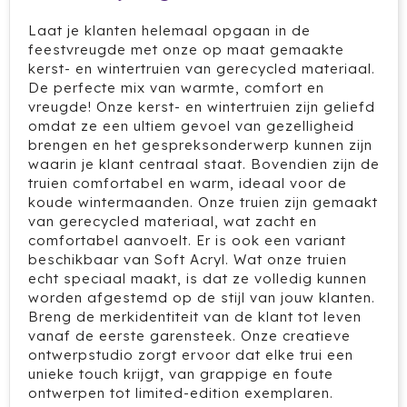
Cricket
Laat je klanten helemaal opgaan in de
feestvreugde met onze op maat gemaakte
Cutter & Buck
kerst- en wintertruien van gerecycled materiaal.
De perfecte mix van warmte, comfort en
Dopper
vreugde! Onze kerst- en wintertruien zijn geliefd
omdat ze een ultiem gevoel van gezelligheid
Elevate
brengen en het gespreksonderwerp kunnen zijn
waarin je klant centraal staat. Bovendien zijn de
Fitz Living
truien comfortabel en warm, ideaal voor de
koude wintermaanden. Onze truien zijn gemaakt
van gerecycled materiaal, wat zacht en
Fresh 'n Rebel
comfortabel aanvoelt. Er is ook een variant
beschikbaar van Soft Acryl. Wat onze truien
Fruit Of The Loom
echt speciaal maakt, is dat ze volledig kunnen
worden afgestemd op de stijl van jouw klanten.
Grundig
Breng de merkidentiteit van de klant tot leven
vanaf de eerste garensteek. Onze creatieve
Gusta
ontwerpstudio zorgt ervoor dat elke trui een
unieke touch krijgt, van grappige en foute
Halfar
ontwerpen tot limited-edition exemplaren.