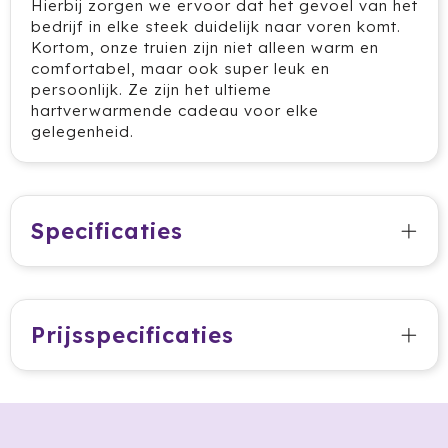
Hierbij zorgen we ervoor dat het gevoel van het
bedrijf in elke steek duidelijk naar voren komt.
HappyGlass
Kortom, onze truien zijn niet alleen warm en
comfortabel, maar ook super leuk en
HappyTruffel
persoonlijk. Ze zijn het ultieme
hartverwarmende cadeau voor elke
Herschel
gelegenheid.
Igloo
Impliva
Specificaties
Iqoniq
IZY
Prijsspecificaties
Janzen
JBL
JENS Living