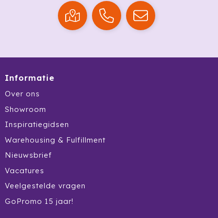
Ocean Bottle
Oma's Brievenbustaart
Opinel
Orrefors
Informatie
Over ons
Oxious
Showroom
Parker
Inspiratiegidsen
Warehousing & Fulfillment
Peekay
Nieuwsbrief
Philips
Vacatures
Veelgestelde vragen
Pringles
GoPromo 15 jaar!
Prixton