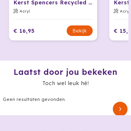
Krossland
Kerst Spencers Recycled met knopen
Acryl
Acryl
Larq
MagLite
€ 16,95
€ 15,
Bekijk
Maxema
Mentos
Mepal
Laatst door jou bekeken
Moleskine
Toch wel leuk hé!
MOYU
Geen resultaten gevonden.
Muse
Norländer