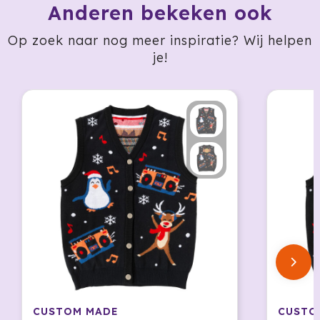
Anderen bekeken ook
Jobman
Op zoek naar nog meer inspiratie? Wij helpen
je!
Join The Pipe
JournalBooks
Kambukka
Karst
KING
Klean Kanteen
Kodak
Kooduu
CUSTOM MADE
CUSTO