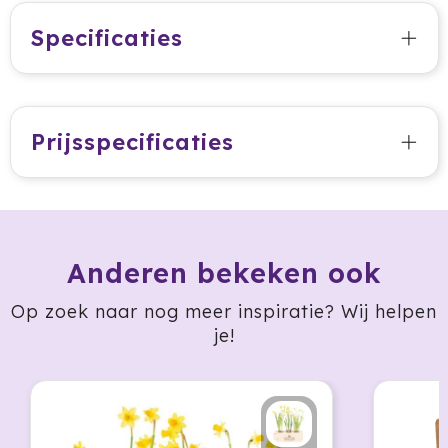
Cricket
Specificaties
Cutter & Buck
Dopper
Prijsspecificaties
Elevate
Fitz Living
Fresh 'n Rebel
Anderen bekeken ook
Fruit Of The Loom
Op zoek naar nog meer inspiratie? Wij helpen
je!
Grundig
Gusta
Halfar