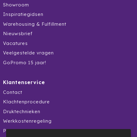
Krossland
Showroom
Inspiratiegidsen
Larq
Warehousing & Fulfillment
MagLite
Nieuwsbrief
Vacatures
Maxema
Veelgestelde vragen
Mentos
GoPromo 15 jaar!
Mepal
Klantenservice
Moleskine
Contact
MOYU
Klachtenprocedure
Druktechnieken
Muse
Werkkostenregeling
Norländer
Product Recall