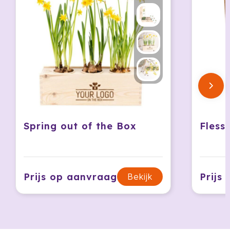
HappyGlass
HappyTruffel
Herschel
Igloo
Impliva
Spring out of the Box
Fless
Iqoniq
IZY
Prijs op aanvraag
Prijs
Bekijk
Janzen
JBL
JENS Living