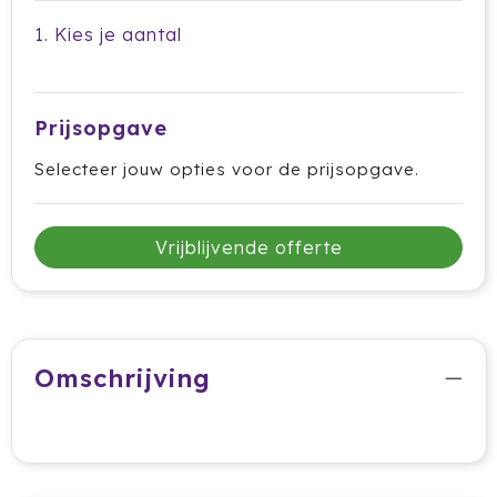
Dag van de Medewerker
ByOn
Reizen & Onderweg
1. Kies je aantal
Overige
Dag van de Thuiswerker
CamelBak
CaseLogic
Prijsopgave
Charles Dickens®
Selecteer jouw opties voor de prijsopgave.
Circular&Co.
Vrijblijvende offerte
Circulware
Clique
Contigo
Omschrijving
Correctbook
Craft