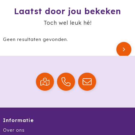
Laatst door jou bekeken
Jobman
Toch wel leuk hé!
Join The Pipe
Geen resultaten gevonden.
JournalBooks
Kambukka
Karst
KING
Klean Kanteen
Kodak
Informatie
Kooduu
Over ons