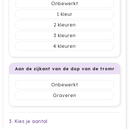
Krossland
Onbewerkt
1
Larq
2
MagLite
3
Maxema
4
Mentos
Mepal
Aan de zijkant van de dop van de trommel (
Moleskine
Onbewerkt
MOYU
Graveren
Muse
Norländer
3. Kies je aantal