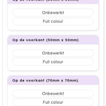
HappyGlass
Onbewerkt
HappyTruffel
Full colour
Herschel
Igloo
Op de voorkant (50mm x 50mm)
Impliva
Onbewerkt
Iqoniq
Full colour
IZY
Op de voorkant (70mm x 70mm)
Janzen
Onbewerkt
JBL
Full colour
JENS Living