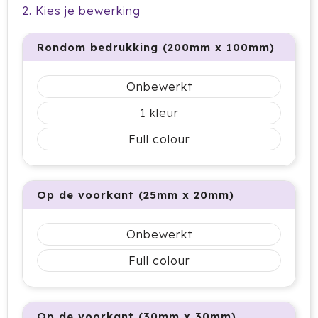
2. Kies je bewerking
Cricket
Cutter & Buck
Rondom bedrukking (200mm x 100mm)
Dopper
Onbewerkt
Elevate
1
Full colour
Fitz Living
Fresh 'n Rebel
Op de voorkant (25mm x 20mm)
Fruit Of The Loom
Onbewerkt
Grundig
Full colour
Gusta
Halfar
Op de voorkant (30mm x 30mm)