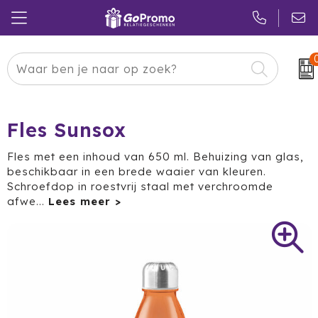
Carnaval
24 ICE
Kerstpakketten
Pasen
Adidas
Pakketten
Fles Sunsox
Koningsdag
Air Up
Duurzaam
Fles met een inhoud van 650 ml. Behuizing van glas,
beschikbaar in een brede waaier van kleuren.
Zomer
American Tourister
Reclamedragers
Schroefdop in roestvrij staal met verchroomde
afwe
...
Sinterklaas
Amuse
Give-aways
Kerst
Anker
Huis & Tuin
Eindejaar
BE O
Keuken
Pride Month
Belkin
Eten & Drinken