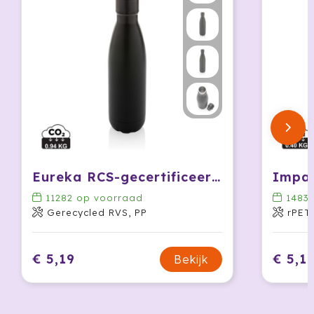
Secrid
Senator
Sitecom
Skross
Sols
Eureka RCS-gecertificeerde gerecycled rvs enkelwandige fles
Sony
11282
op voorraad
1483
Gerecycled RVS, PP
rPET,
Soxs
Sportlife
€ 5,19
€ 5,1
Bekijk
Sprout