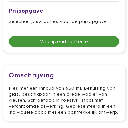
Ocean Bottle
Prijsopgave
Oma's Brievenbustaart
Selecteer jouw opties voor de prijsopgave.
Opinel
Vrijblijvende offerte
Orrefors
Oxious
Parker
Omschrijving
Peekay
Fles met een inhoud van 650 ml. Behuizing van
glas, beschikbaar in een brede waaier van
Philips
kleuren. Schroefdop in roestvrij staal met
verchroomde afwerking. Gepresenteerd in een
Pringles
individuele doos met een aantrekkelijk ontwerp.
Prixton