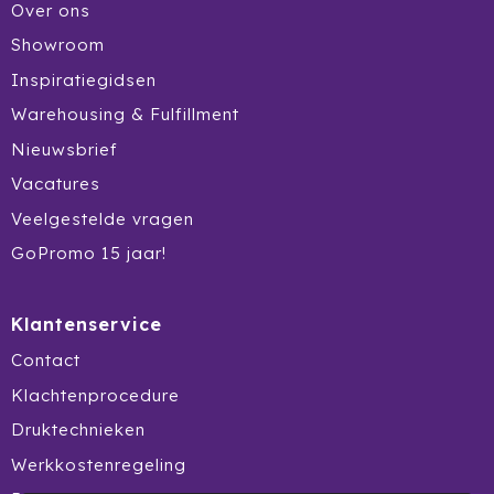
Over ons
Tony Perotti
Showroom
Tony's Chocolonely
Inspiratiegidsen
Warehousing & Fulfillment
Tucano
Nieuwsbrief
Valenta
Vacatures
Veelgestelde vragen
Vasad
GoPromo 15 jaar!
Veya Giftcard
Klantenservice
Victorinox
Contact
VINGA
Klachtenprocedure
Vondelkoeken
Druktechnieken
Werkkostenregeling
Walra