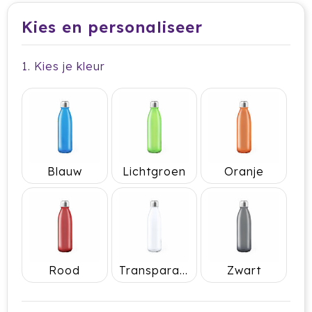
Dag van de Medewerker
ByOn
Reizen & Onderweg
Kies en personaliseer
Overige
Dag van de Thuiswerker
CamelBak
1. Kies je kleur
CaseLogic
Charles Dickens®
Circular&Co.
Circulware
Blauw
Lichtgroen
Oranje
Clique
Contigo
Correctbook
Rood
Transparant
Zwart
Craft