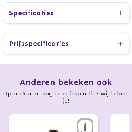
Prodir
Specificaties
Rackpack
Rebottled
Prijsspecificaties
Rituals
Roly
Rotring
Anderen bekeken ook
Røquet
Op zoek naar nog meer inspiratie? Wij helpen
je!
Sagaform
Samsonite
Seasons