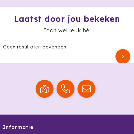
Stanley
Stilolinea
Laatst door jou bekeken
Toch wel leuk hé!
Sudio
SuitSuit
Geen resultaten gevonden.
Swiss Peak
Tacx
Take A Plaid / Take A Towel
Tefal
The One Towelling
Thule
Informatie