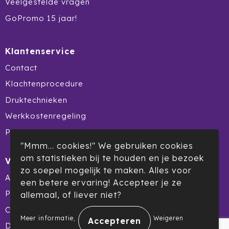
Veelgestelde vragen
Prodir
GoPromo 15 jaar!
Rackpack
Klantenservice
Rebottled
Contact
Klachtenprocedure
Rituals
Druktechnieken
Roly
Werkkostenregeling
Product Recall
Rotring
"Mmm... cookies!" We gebruiken cookies
Røquet
om statistieken bij te houden en je bezoek
Veilig winkelen
zo soepel mogelijk te maken. Alles voor
Algemene voorwaarden
Sagaform
een betere ervaring! Accepteer je ze
Privacyverklaring
allemaal, of liever niet?
Samsonite
Cookiebeleid
.
Meer informatie
Weigeren
Disclaimer
Seasons