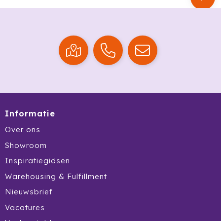
Ocean Bottle
Oma's Brievenbustaart
Opinel
Orrefors
Oxious
Informatie
Parker
Over ons
Peekay
Showroom
Inspiratiegidsen
Philips
Warehousing & Fulfillment
Pringles
Nieuwsbrief
Vacatures
Prixton