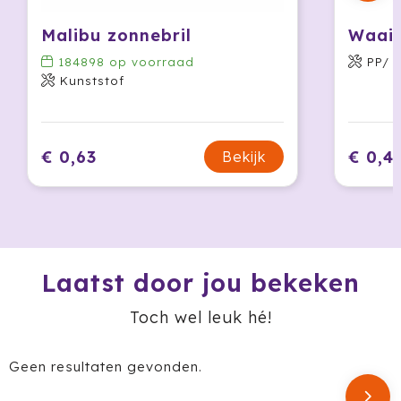
Krossland
Malibu zonnebril
Waaie
Larq
184898
op voorraad
PP/ P
Kunststof
MagLite
Maxema
€ 0,63
€ 0,4
Bekijk
Mentos
Mepal
Moleskine
Laatst door jou bekeken
MOYU
Toch wel leuk hé!
Muse
Geen resultaten gevonden.
Norländer