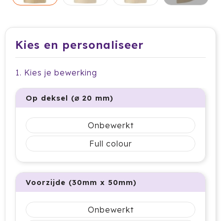
Dag van de Medewerker
ByOn
Reizen & Onderweg
Overige
Dag van de Thuiswerker
CamelBak
Kies en personaliseer
CaseLogic
Charles Dickens®
1. Kies je bewerking
Circular&Co.
Op deksel (⌀ 20 mm)
Circulware
Onbewerkt
Clique
Full colour
Contigo
Voorzijde (30mm x 50mm)
Correctbook
Craft
Onbewerkt