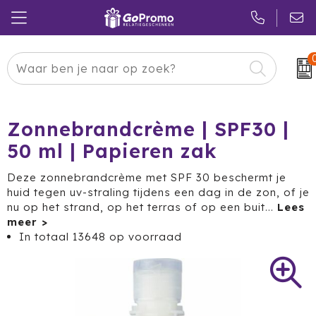
Carnaval
24 ICE
Kerstpakketten
Pasen
Adidas
Pakketten
Zonnebrandcrème | SPF30 |
50 ml | Papieren zak
Koningsdag
Air Up
Duurzaam
Deze zonnebrandcrème met SPF 30 beschermt je
Zomer
American Tourister
Reclamedragers
huid tegen uv-straling tijdens een dag in de zon, of je
nu op het strand, op het terras of op een buit
...
Sinterklaas
Amuse
Give-aways
In totaal
13648
op voorraad
Kerst
Anker
Huis & Tuin
Eindejaar
BE O
Keuken
Pride Month
Belkin
Eten & Drinken