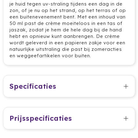
je huid tegen uv-straling tijdens een dag in de
HappyGlass
zon, of je nu op het strand, op het terras of op
een buitenevenement bent. Met een inhoud van
HappyTruffel
50 ml past de crème moeiteloos in een tas of
jaszak, zodat je hem de hele dag bij de hand
hebt en opnieuw kunt aanbrengen. De crème
Herschel
wordt geleverd in een papieren zakje voor een
natuurlijke uitstraling die past bij zomeracties
Igloo
en weggeefartikelen voor buiten.
Impliva
Iqoniq
Specificaties
IZY
Janzen
Prijsspecificaties
JBL
JENS Living