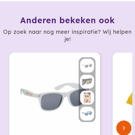
Jobman
Anderen bekeken ook
Join The Pipe
Op zoek naar nog meer inspiratie? Wij helpen
je!
JournalBooks
Kambukka
Karst
KING
Klean Kanteen
Kodak
Kooduu