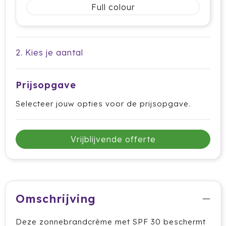
Full colour
Cricket
Cutter & Buck
2. Kies je aantal
Dopper
Elevate
Prijsopgave
Fitz Living
Selecteer jouw opties voor de prijsopgave.
Fresh 'n Rebel
Vrijblijvende offerte
Fruit Of The Loom
Grundig
Gusta
Omschrijving
Halfar
Deze zonnebrandcrème met SPF 30 beschermt