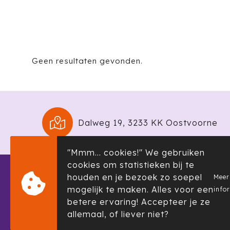
Geen resultaten gevonden.
Dalweg 19, 3233 KK Oostvoorne
"Mmm... cookies!" We gebruiken
cookies om statistieken bij te
houden en je bezoek zo soepel
Meer
Informatie
Klante
mogelijk te maken. Alles voor een
info
Over ons
Contact
betere ervaring! Accepteer je ze
allemaal, of liever niet?
Showroom
Klachte