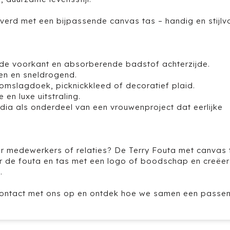
erd met een bijpassende canvas tas – handig en stijlvo
ladde voorkant en absorberende badstof achterzijde.
en en sneldrogend.
 omslagdoek, picknickkleed of decoratief plaid.
en luxe uitstraling.
ia als onderdeel van een vrouwenproject dat eerlijke
oor medewerkers of relaties? De Terry Fouta met canvas 
er de fouta en tas met een logo of boodschap en creëer
.
ontact met ons op en ontdek hoe we samen een passe