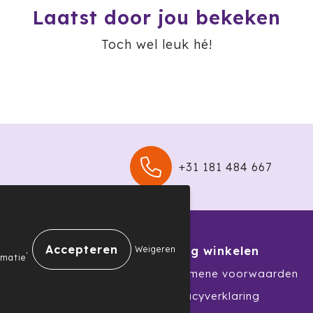
Laatst door jou bekeken
Toch wel leuk hé!
+31 181 484 667
.
Weigeren
nservice
Veilig winkelen
rmatie
Algemene voorwaarden
nprocedure
Privacyverklaring