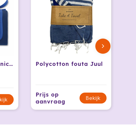
GOODTIMES - Picknickkleed
Polycotton fouta Juul
Prijs op
Bekijk
kijk
aanvraag