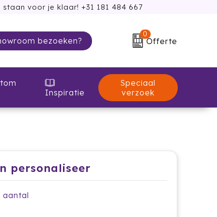
 staan voor je klaar! +31 181 484 667
0
howroom bezoeken?
Offerte
Speciaal
tom
verzoek
Inspiratie
en personaliseer
e aantal