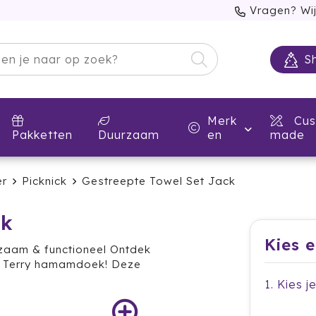
Vragen? Wij
S
Merk
Cus
Pakketten
Duurzaam
en
made
r
Picknick
Gestreepte Towel Set Jack
ck
Kies 
zaam & functioneel Ontdek
ze Terry hamamdoek! Deze
1. Kies j