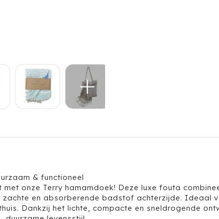
urzaam & functioneel
ort met onze Terry hamamdoek! Deze luxe fouta combinee
k zachte en absorberende badstof achterzijde. Ideaal v
huis. Dankzij het lichte, compacte en sneldrogende ont
 duurzame levensstijl.