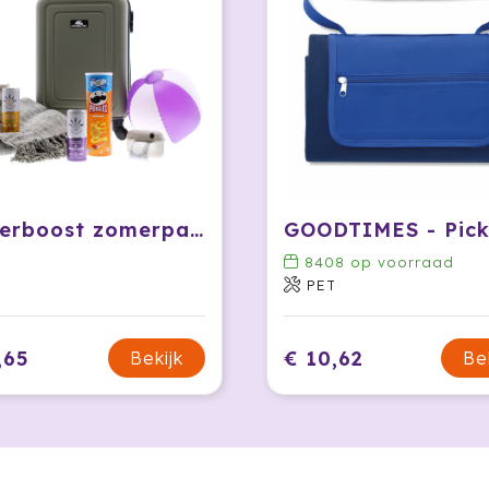
Zomerboost zomerpakket
8408
op voorraad
PET
,65
€ 10,62
Bekijk
Be