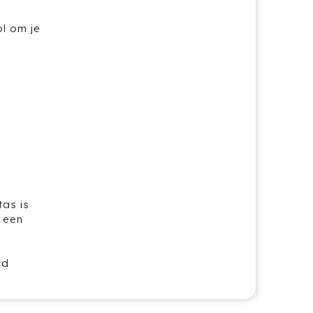
l om je
tas is
 een
nd