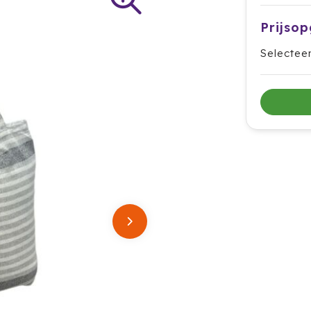
Prijso
Selectee