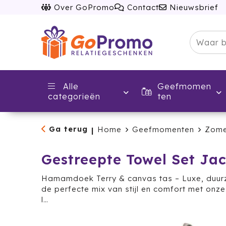
Over GoPromo
Contact
Nieuwsbrief
Alle
Geefmomen
categorieën
ten
Ga terug
Home
Geefmomenten
Zome
|
Gestreepte Towel Set Ja
Hamamdoek Terry & canvas tas – Luxe, duur
de perfecte mix van stijl en comfort met on
l…