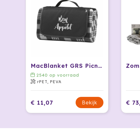
MacBlanket GRS Picnic Blanket picknickkleed
2540
op voorraad
rPET, PEVA
€ 11,07
€ 73
Bekijk