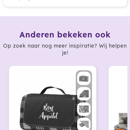
HappyGlass
HappyTruffel
Anderen bekeken ook
Herschel
Op zoek naar nog meer inspiratie? Wij helpen
Igloo
je!
Impliva
Iqoniq
IZY
Janzen
JBL
JENS Living