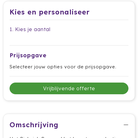
Dag van de Medewerker
ByOn
Reizen & Onderweg
Kies en personaliseer
Overige
Dag van de Thuiswerker
CamelBak
1. Kies je aantal
CaseLogic
Charles Dickens®
Prijsopgave
Circular&Co.
Selecteer jouw opties voor de prijsopgave.
Circulware
Clique
Vrijblijvende offerte
Contigo
Correctbook
Omschrijving
Craft