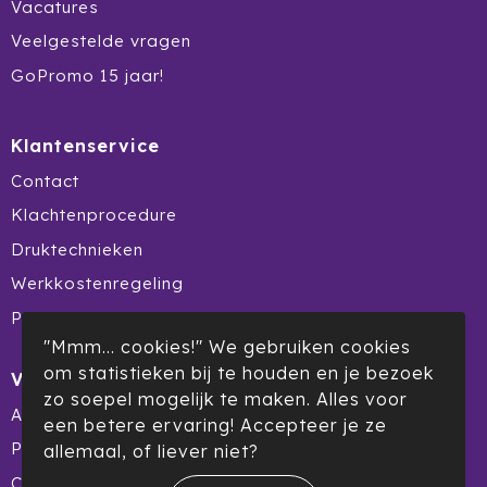
Vacatures
Ocean Bottle
Veelgestelde vragen
Oma's Brievenbustaart
GoPromo 15 jaar!
Opinel
Klantenservice
Orrefors
Contact
Klachtenprocedure
Oxious
Druktechnieken
Parker
Werkkostenregeling
Product Recall
Peekay
"Mmm... cookies!" We gebruiken cookies
Philips
om statistieken bij te houden en je bezoek
Veilig winkelen
zo soepel mogelijk te maken. Alles voor
Algemene voorwaarden
Pringles
een betere ervaring! Accepteer je ze
Privacyverklaring
allemaal, of liever niet?
Prixton
Cookiebeleid