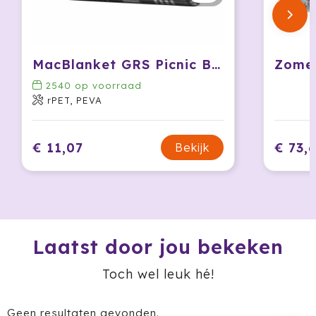
Jobman
Join The Pipe
MacBlanket GRS Picnic Blanket picknickkleed
Zome
2540
op voorraad
JournalBooks
rPET, PEVA
Kambukka
€ 11,07
€ 73,
Bekijk
Karst
KING
Klean Kanteen
Laatst door jou bekeken
Kodak
Toch wel leuk hé!
Kooduu
Geen resultaten gevonden.