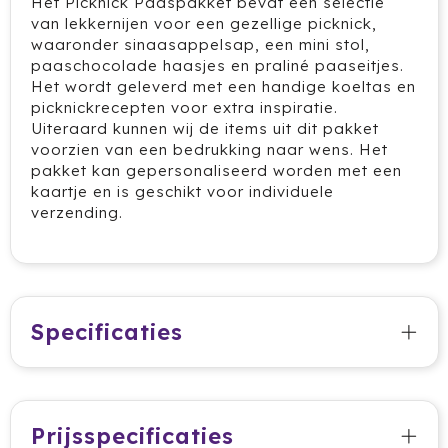
Het Picknick Paaspakket bevat een selectie
Cricket
van lekkernijen voor een gezellige picknick,
waaronder sinaasappelsap, een mini stol,
Cutter & Buck
paaschocolade haasjes en praliné paaseitjes.
Het wordt geleverd met een handige koeltas en
Dopper
picknickrecepten voor extra inspiratie.
Uiteraard kunnen wij de items uit dit pakket
voorzien van een bedrukking naar wens. Het
Elevate
pakket kan gepersonaliseerd worden met een
kaartje en is geschikt voor individuele
Fitz Living
verzending.
Fresh 'n Rebel
Fruit Of The Loom
Specificaties
Grundig
Gusta
Halfar
Prijsspecificaties