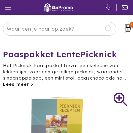
Carnaval
24 ICE
Kerstpakketten
Pasen
Adidas
Pakketten
Paaspakket LentePicknick
Koningsdag
Air Up
Duurzaam
Het Picknick Paaspakket bevat een selectie van
lekkernijen voor een gezellige picknick, waaronder
Zomer
American Tourister
Reclamedragers
sinaasappelsap, een mini stol, paaschocolade ha
...
Sinterklaas
Amuse
Give-aways
Kerst
Anker
Huis & Tuin
Eindejaar
BE O
Keuken
Pride Month
Belkin
Eten & Drinken