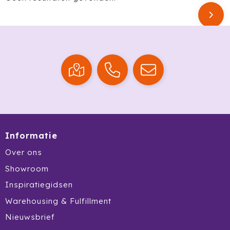
Krossland
Larq
MagLite
Maxema
Mentos
Mepal
Informatie
Moleskine
Over ons
MOYU
Showroom
Inspiratiegidsen
Muse
Warehousing & Fulfillment
Norländer
Nieuwsbrief