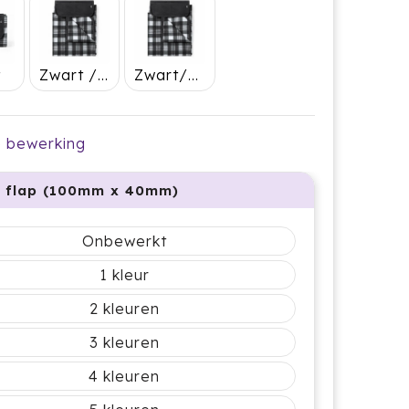
t
Zwart / rood
Zwart/blauw
je bewerking
 flap (100mm x 40mm)
Onbewerkt
1
2
3
4