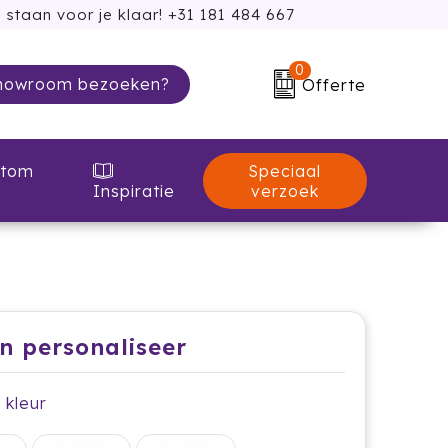
 staan voor je klaar! +31 181 484 667
0
howroom bezoeken?
Offerte
Speciaal
tom
verzoek
Inspiratie
en personaliseer
e kleur