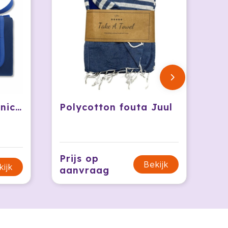
GOODTIMES - Picknickkleed
Polycotton fouta Juul
Prijs op
Bekijk
kijk
aanvraag