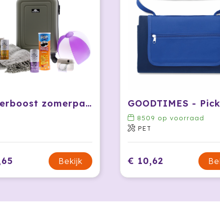
Zomerboost zomerpakket
8509
op voorraad
PET
,65
€ 10,62
Bekijk
Be