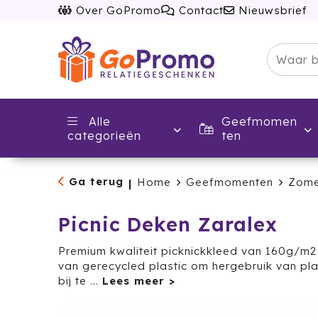
Over GoPromo
Contact
Nieuwsbrief
Alle
Geefmomen
categorieën
ten
Ga terug
Home
Geefmomenten
Zome
|
Picnic Deken Zaralex
Premium kwaliteit picknickkleed van 160g/m
van gerecycled plastic om hergebruik van plas
bij te
...