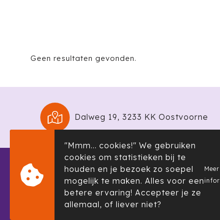
Geen resultaten gevonden.
Dalweg 19, 3233 KK Oostvoorne
"Mmm... cookies!" We gebruiken
cookies om statistieken bij te
houden en je bezoek zo soepel
Meer
Informatie
Klante
mogelijk te maken. Alles voor een
info
Over ons
Contact
betere ervaring! Accepteer je ze
allemaal, of liever niet?
Showroom
Klachte