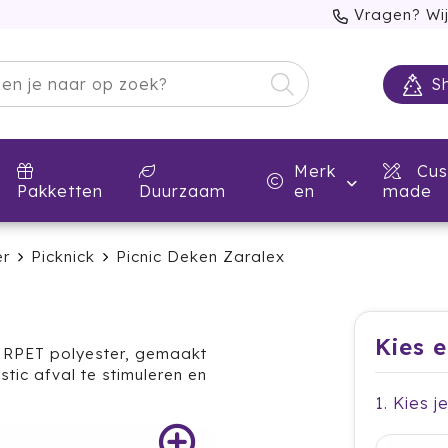
Vragen? Wij
S
Merk
Cus
Pakketten
Duurzaam
en
made
r
Picknick
Picnic Deken Zaralex
Kies 
2 RPET polyester, gemaakt
tic afval te stimuleren en
1. Kies j