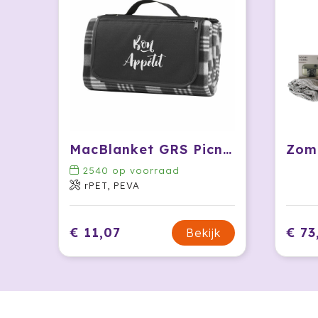
MacBlanket GRS Picnic Blanket picknickkleed
2540
op voorraad
rPET, PEVA
€ 11,07
€ 73
Bekijk