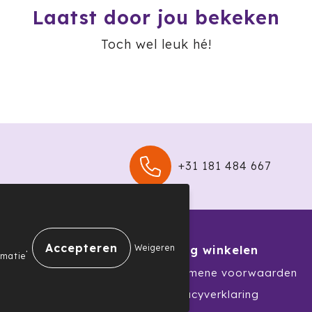
Laatst door jou bekeken
Toch wel leuk hé!
+31 181 484 667
.
Weigeren
nservice
Veilig winkelen
rmatie
Algemene voorwaarden
nprocedure
Privacyverklaring