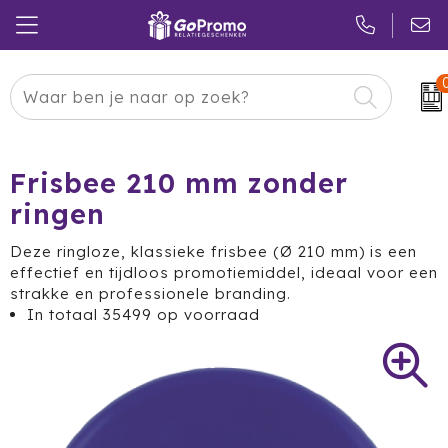
Carnaval
24 ICE
Kerstpakketten
Pasen
Adidas
Pakketten
Frisbee 210 mm zonder
ringen
Koningsdag
Air Up
Duurzaam
Deze ringloze, klassieke frisbee (Ø 210 mm) is een
Zomer
American Tourister
Reclamedragers
effectief en tijdloos promotiemiddel, ideaal voor een
strakke en professionele branding.
Sinterklaas
Amuse
Give-aways
In totaal
35499
op voorraad
Kerst
Anker
Huis & Tuin
Eindejaar
BE O
Keuken
Pride Month
Belkin
Eten & Drinken