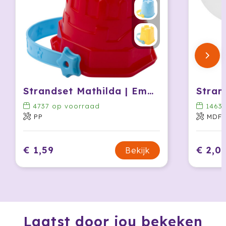
Krossland
Larq
MagLite
Maxema
Strandset Mathilda | Emmer
Stran
Mentos
4737
op voorraad
1463
PP
MDF, 
Mepal
Moleskine
€ 1,59
€ 2,0
Bekijk
MOYU
Muse
Norländer
Laatst door jou bekeken