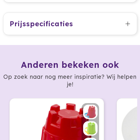
Jobman
Prijsspecificaties
Join The Pipe
JournalBooks
Kambukka
Anderen bekeken ook
Karst
Op zoek naar nog meer inspiratie? Wij helpen
je!
KING
Klean Kanteen
Kodak
Kooduu