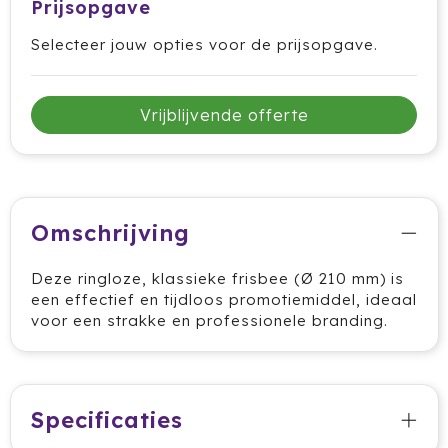
Prijsopgave
HappyGlass
Selecteer jouw opties voor de prijsopgave.
HappyTruffel
Vrijblijvende offerte
Herschel
Igloo
Impliva
Omschrijving
Iqoniq
Deze ringloze, klassieke frisbee (Ø 210 mm) is
een effectief en tijdloos promotiemiddel, ideaal
IZY
voor een strakke en professionele branding.
Janzen
JBL
Specificaties
JENS Living