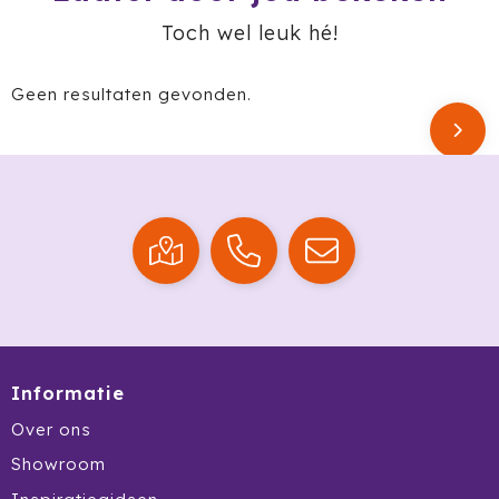
Ocean Bottle
Toch wel leuk hé!
Oma's Brievenbustaart
Geen resultaten gevonden.
Opinel
Orrefors
Oxious
Parker
Peekay
Philips
Informatie
Over ons
Pringles
Showroom
Prixton