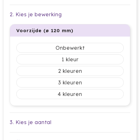
Cricket
2. Kies je bewerking
Cutter & Buck
Voorzijde (ø 120 mm)
Dopper
Onbewerkt
Elevate
1
Fitz Living
2
Fresh 'n Rebel
3
Fruit Of The Loom
4
Grundig
Gusta
3. Kies je aantal
Halfar