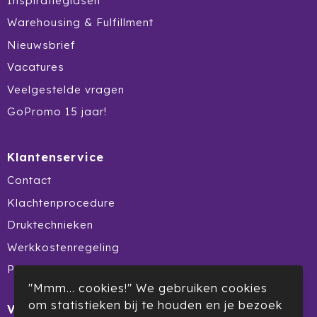
Inspiratiegidsen
Prodir
Warehousing & Fulfillment
Nieuwsbrief
Rackpack
Vacatures
Rebottled
Veelgestelde vragen
GoPromo 15 jaar!
Rituals
Roly
Klantenservice
Contact
Rotring
Klachtenprocedure
Røquet
Druktechnieken
Werkkostenregeling
Sagaform
Product Recall
Samsonite
"Mmm... cookies!" We gebruiken cookies
om statistieken bij te houden en je bezoek
Veilig winkelen
Seasons