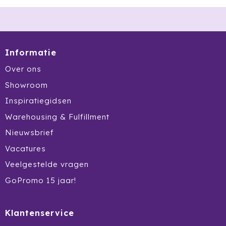
Dag van de Medewerker
ByOn
Reizen & Onderweg
Overige
Dag van de Thuiswerker
CamelBak
CaseLogic
Informatie
Over ons
Charles Dickens®
Showroom
Circular&Co.
Inspiratiegidsen
Warehousing & Fulfillment
Circulware
Nieuwsbrief
Clique
Vacatures
Veelgestelde vragen
Contigo
GoPromo 15 jaar!
Correctbook
Craft
Klantenservice