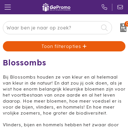
Carnaval
24 ICE
Kerstpakketten
Toon filteropties
Pasen
Adidas
Pakketten
Koningsdag
Air Up
Duurzaam
Blossombs
Zomer
American Tourister
Reclamedragers
Bij Blossombs houden ze van kleur en al helemaal
van kleur in de natuur! En dat zou jij ook doen, als je
Sinterklaas
Amuse
Give-aways
wist hoe enorm belangrijk kleurrijke bloemen zijn voor
het voortbestaan van onze aarde en al het leven
Kerst
Anker
Huis & Tuin
daarop. Hoe meer bloemen, hoe meer voedsel er is
voor de bijen, vlinders, en hommels! En hoe meer
Eindejaar
BE O
Keuken
vrolijke zoemers, hoe groter de biodiversiteit.
Vlinders, bijen en hommels hebben het zwaar door
Pride Month
Belkin
Eten & Drinken