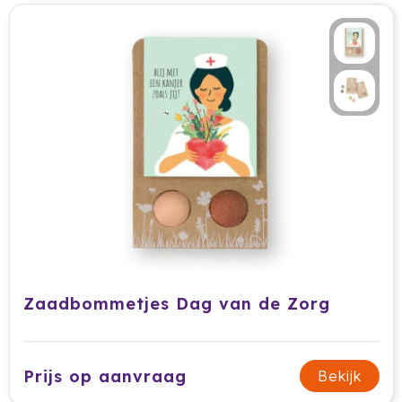
Krossland
Larq
MagLite
Maxema
Mentos
Mepal
Moleskine
MOYU
Zaadbommetjes Dag van de Zorg
Muse
Prijs op aanvraag
Bekijk
Norländer