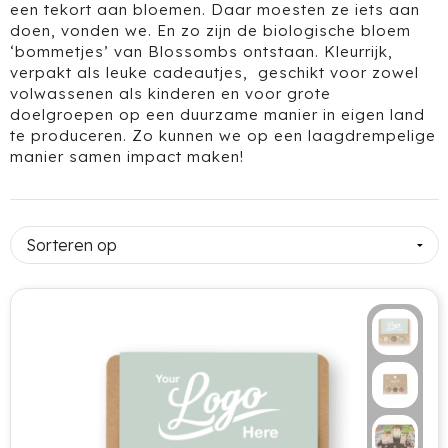
een tekort aan bloemen. Daar moesten ze iets aan
doen, vonden we. En zo zijn de biologische bloem
Voetbal, EK en WK
Bellroy
Drinkwaren
‘bommetjes’ van Blossombs ontstaan. Kleurrijk,
verpakt als leuke cadeautjes, geschikt voor zowel
Valentijnsdag
BIC
Gereedschap & Lampen
volwassenen als kinderen en voor grote
doelgroepen op een duurzame manier in eigen land
Jubileum
Black+Blum
Kinderen & Baby's
te produceren. Zo kunnen we op een laagdrempelige
manier samen impact maken!
Complimentendag
Blossombs
Tassen
Secretaressedag
Boska
Technologie
Dag van de Zorg
Brabantia
Kantoor & Schrijfwaren
Dag van de Bouw
Brainz
Outdoor & Vrije tijd
Dag van de Leraar
BrandCharger
Gezondheid & Wellness
Dag van de Vrijwilliger
Brisby
Kleding & Textiel