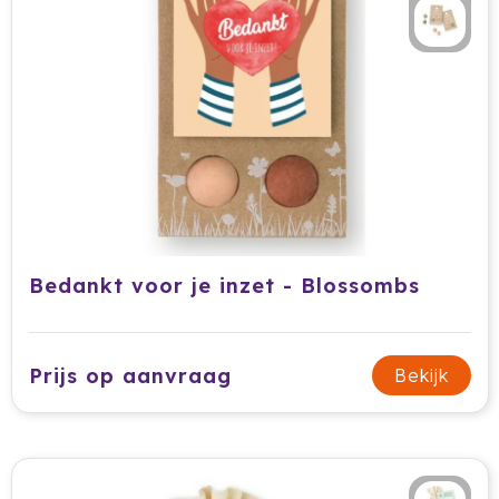
HappyGlass
HappyTruffel
Herschel
Igloo
Impliva
Bedankt voor je inzet - Blossombs
Iqoniq
IZY
Prijs op aanvraag
Bekijk
Janzen
JBL
JENS Living