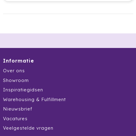
Ocean Bottle
Oma's Brievenbustaart
Opinel
Orrefors
Informatie
Oxious
Over ons
Parker
Showroom
Peekay
Inspiratiegidsen
Warehousing & Fulfillment
Philips
Nieuwsbrief
Pringles
Vacatures
Veelgestelde vragen
Prixton