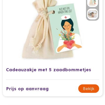
Jobman
Join The Pipe
JournalBooks
Kambukka
Karst
KING
Cadeauzakje met 5 zaadbommetjes
Klean Kanteen
Kodak
Prijs op aanvraag
Bekijk
Kooduu