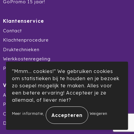
GoPromo 15 jaar!
Prodir
Klantenservice
Rackpack
Contact
Rebottled
Klachtenprocedure
Druktechnieken
Rituals
Werkkostenregeling
Roly
Product Recall
"Mmm... cookies!" We gebruiken cookies
Rotring
om statistieken bij te houden en je bezoek
Veilig winkelen
zo soepel mogelijk te maken. Alles voor
Røquet
een betere ervaring! Accepteer je ze
Algemene voorwaarden
allemaal, of liever niet?
Privacyverklaring
Sagaform
.
Cookiebeleid
Meer informatie
Weigeren
Samsonite
Disclaimer
Seasons