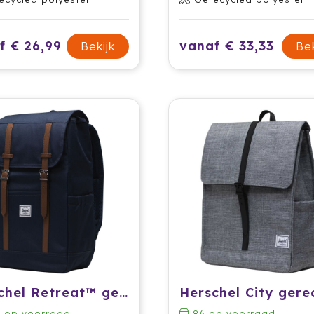
f € 26,99
vanaf € 33,33
Bekijk
Bek
Herschel Retreat™ gerecyclede rugzak 23 l
2
op voorraad
86
op voorraad