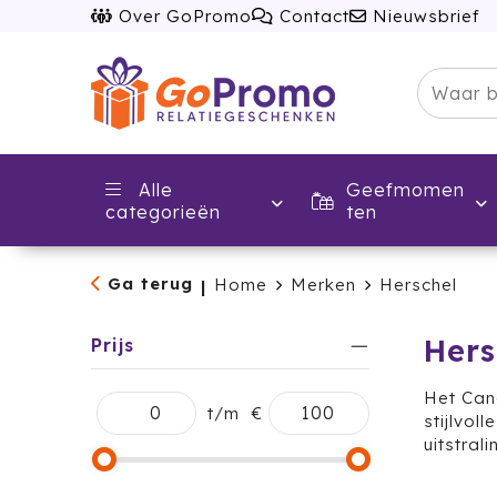
Over GoPromo
Contact
Nieuwsbrief
Alle
Geefmomen
categorieën
ten
Ga terug
Home
Merken
Herschel
|
Hers
Prijs
Het Cana
t/m
€
stijlvol
uitstral