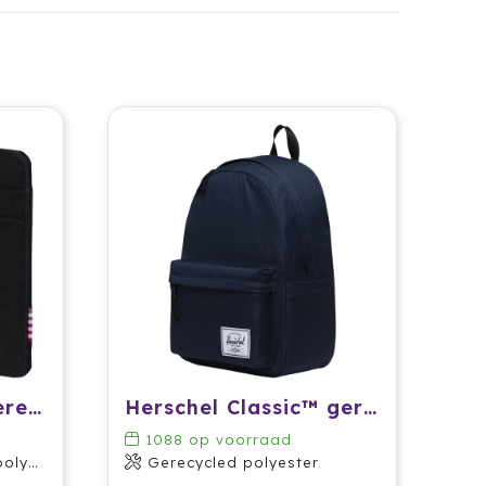
Herschel Charlie gerecycleerde RFID-kaarthouder
Herschel Classic™ gerecyclede laptop rugzak 26 l
1088
op voorraad
ster
Gerecycled polyester