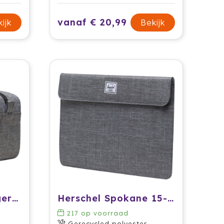
vanaf € 20,99
ijk
Bekijk
Herschel Chapter gerecyclede reisset
Herschel Spokane 15-16 inch laptophoes
217
op voorraad
Gerecycled polyester