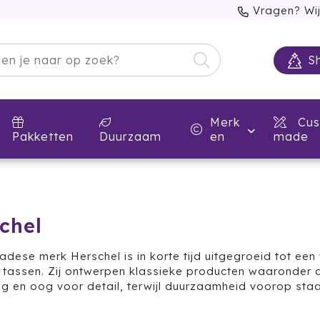
Vragen? Wij
S
Merk
Cus
Pakketten
Duurzaam
en
made
chel
dese merk Herschel is in korte tijd uitgegroeid tot een
le tassen. Zij ontwerpen klassieke producten waaronder d
ing en oog voor detail, terwijl duurzaamheid voorop staa