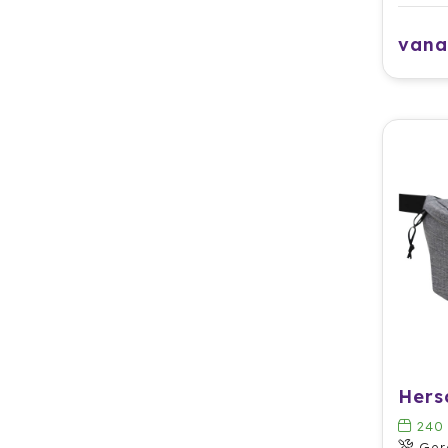
vana
240
Ger