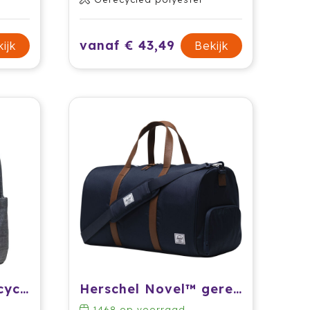
vanaf € 43,49
ijk
Bekijk
Herschel City gerecyclede rugzak 16 l
Herschel Novel™ gerecyclede reistas 43 l
1468
op voorraad