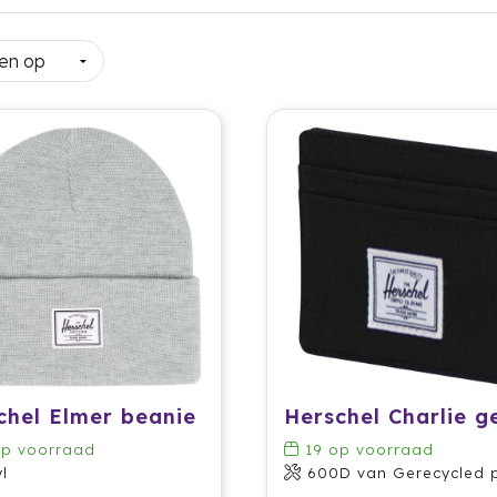
chel Elmer beanie
p voorraad
19
op voorraad
l
600D van Gerecycled polye