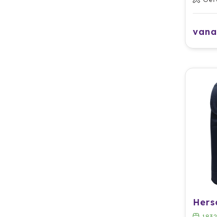
vana
183