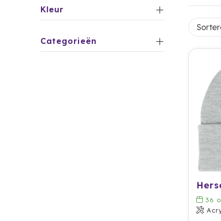
Kleur
Categorieën
Hers
36
o
Acry