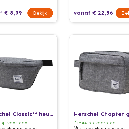
f € 8,99
vanaf € 22,56
Bekijk
Bek
Herschel Classic™ heuptas
op voorraad
544
op voorraad
ecycled polyester
Gerecycled polyester