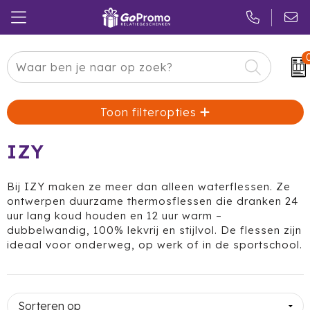
Carnaval
24 ICE
Kerstpakketten
Toon filteropties
Pasen
Adidas
Pakketten
Koningsdag
Air Up
Duurzaam
IZY
Zomer
American Tourister
Reclamedragers
Bij IZY maken ze meer dan alleen
waterflessen
. Ze
ontwerpen duurzame
thermosflessen
die dranken 24
Sinterklaas
Amuse
Give-aways
uur lang koud houden en 12 uur warm –
dubbelwandig, 100% lekvrij en stijlvol. De flessen zijn
Kerst
Anker
Huis & Tuin
ideaal voor onderweg, op werk of in de sportschool.
Eindejaar
BE O
Keuken
Pride Month
Belkin
Eten & Drinken