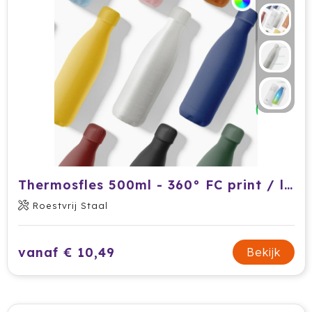
Prodir
Rackpack
Rebottled
Rituals
Roly
Rotring
Thermosfles 500ml - 360° FC print / logo print / gegraveerd
Roestvrij Staal
Røquet
Sagaform
vanaf € 10,49
Bekijk
Samsonite
Seasons