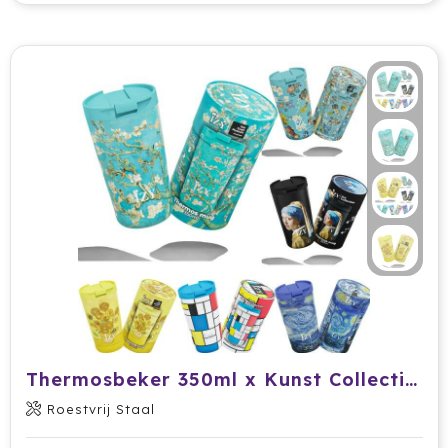
Stanley
Stilolinea
Sudio
SuitSuit
Swiss Peak
Tacx
Take A Plaid / Take A Towel
Tefal
The One Towelling
Thermosbeker 350ml x Kunst Collectie - Incl luxe verpakking
Roestvrij Staal
Thule