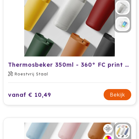
Ocean Bottle
Oma's Brievenbustaart
Opinel
Orrefors
Oxious
Thermosbeker 350ml - 360° FC print / logo print / gegraveerd
Roestvrij Staal
Parker
Peekay
vanaf € 10,49
Bekijk
Philips
Pringles
Prixton