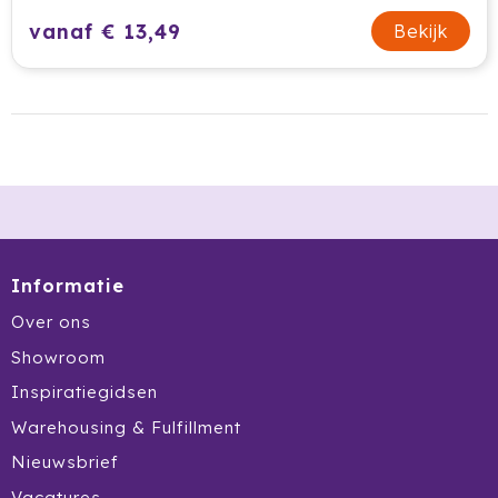
Tony Perotti
vanaf € 13,49
Bekijk
Tony's Chocolonely
Tucano
Valenta
Vasad
Veya Giftcard
Informatie
Over ons
Victorinox
Showroom
VINGA
Inspiratiegidsen
Warehousing & Fulfillment
Vondelkoeken
Nieuwsbrief
Walra
Vacatures