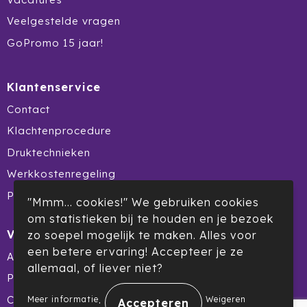
Veelgestelde vragen
Waterman
GoPromo 15 jaar!
Wellmark
Xoopar
Klantenservice
Contact
Xtorm
Klachtenprocedure
Druktechnieken
Werkkostenregeling
Product Recall
"Mmm... cookies!" We gebruiken cookies
om statistieken bij te houden en je bezoek
Veilig winkelen
zo soepel mogelijk te maken. Alles voor
een betere ervaring! Accepteer je ze
Algemene voorwaarden
allemaal, of liever niet?
Privacyverklaring
.
Cookiebeleid
Meer informatie
Weigeren