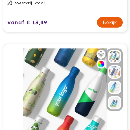
Roestvrij Staal
Cricket
Cutter & Buck
vanaf € 13,49
Bekijk
Dopper
Elevate
Fitz Living
Fresh 'n Rebel
Fruit Of The Loom
Grundig
Gusta
Halfar