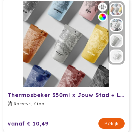
Secrid
Senator
Sitecom
Skross
Sols
Sony
Soxs
Thermosbeker 350ml x Jouw Stad + Logo (360° FC print)
Roestvrij Staal
Sportlife
Sprout
vanaf € 10,49
Bekijk