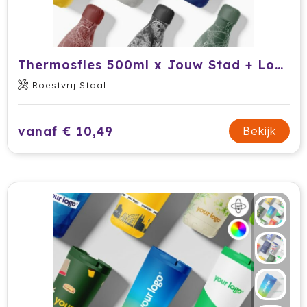
Jobman
Join The Pipe
Thermosfles 500ml x Jouw Stad + Logo (360° FC print)
Roestvrij Staal
JournalBooks
Kambukka
vanaf € 10,49
Bekijk
Karst
KING
Klean Kanteen
Kodak
Kooduu