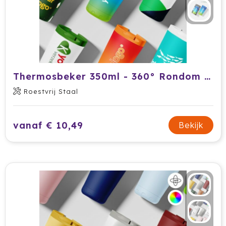
Krossland
Larq
MagLite
Maxema
Thermosbeker 350ml - 360° Rondom Bedrukt (FC)
Roestvrij Staal
Mentos
Mepal
vanaf € 10,49
Bekijk
Moleskine
MOYU
Muse
Norländer