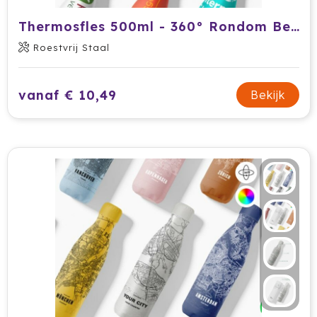
HappyGlass
Thermosfles 500ml - 360° Rondom Bedrukt (FC)
Roestvrij Staal
HappyTruffel
Herschel
vanaf € 10,49
Bekijk
Igloo
Impliva
Iqoniq
IZY
Janzen
JBL
JENS Living