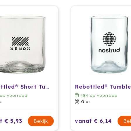
Rebottled® Short Tumbler 250 ml drinkglas
op voorraad
484
op voorraad
s
Glas
f € 5,93
vanaf € 6,14
Bekijk
Bek