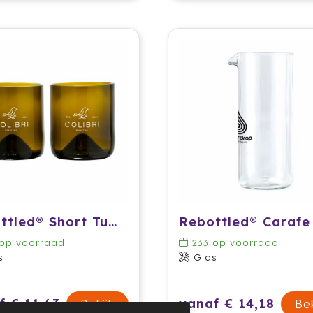
Rebottled® Short Tumbler 2-pack set glazen
op voorraad
233
op voorraad
s
Glas
f € 11,63
vanaf € 14,18
Bekijk
Bek