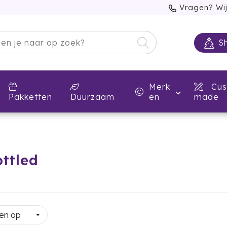
Vragen? Wij
S
Merk
Cus
Pakketten
Duurzaam
en
made
ttled