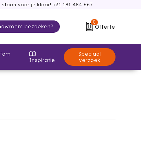
 staan voor je klaar! +31 181 484 667
0
howroom bezoeken?
Offerte
Speciaal
tom
verzoek
Inspiratie