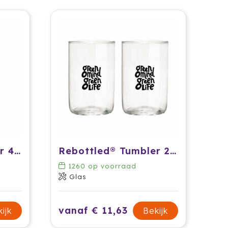
Rebottled® Tumbler 400 ml drinkglas
Rebottled® Tumbler 2-pack set glazen
1260
op voorraad
Glas
vanaf € 11,63
ijk
Bekijk