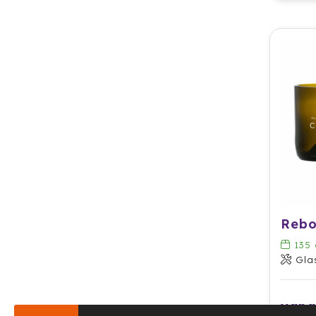
135
Gla
vana