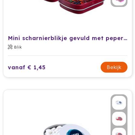
Cricket
Cutter & Buck
Dopper
Mini scharnierblikje gevuld met pepermunt
Elevate
Blik
Fitz Living
vanaf € 1,45
Bekijk
Fresh 'n Rebel
Fruit Of The Loom
Grundig
Gusta
Halfar