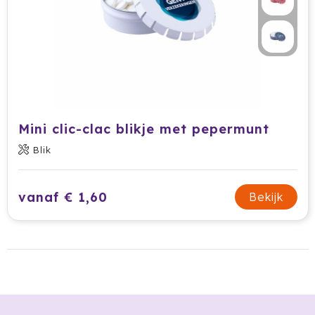
HappyGlass
HappyTruffel
Herschel
Igloo
Mini clic-clac blikje met pepermunt
Impliva
Blik
Iqoniq
vanaf € 1,60
Bekijk
IZY
Janzen
JBL
JENS Living