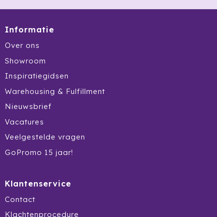
Jobman
Informatie
Join The Pipe
Over ons
Showroom
JournalBooks
Inspiratiegidsen
Kambukka
Warehousing & Fulfillment
Nieuwsbrief
Karst
Vacatures
KING
Veelgestelde vragen
GoPromo 15 jaar!
Klean Kanteen
Kodak
Klantenservice
Kooduu
Contact
Klachtenprocedure