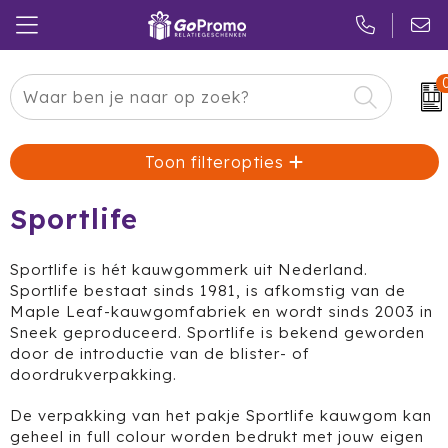
Carnaval
24 ICE
Kerstpakketten
Toon filteropties
Pasen
Adidas
Pakketten
Koningsdag
Air Up
Duurzaam
Sportlife
Zomer
American Tourister
Reclamedragers
Sportlife is hét kauwgommerk uit Nederland.
Sportlife bestaat sinds 1981, is afkomstig van de
Sinterklaas
Amuse
Give-aways
Maple Leaf-kauwgomfabriek en wordt sinds 2003 in
Sneek geproduceerd. Sportlife is bekend geworden
Kerst
Anker
Huis & Tuin
door de introductie van de blister- of
doordrukverpakking.
Eindejaar
BE O
Keuken
De verpakking van het pakje Sportlife kauwgom kan
geheel in full colour worden bedrukt met jouw eigen
Pride Month
Belkin
Eten & Drinken