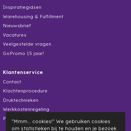
Ocean Bottle
Inspiratiegidsen
Warehousing & Fulfillment
Oma's Brievenbustaart
Nieuwsbrief
Opinel
Vacatures
Veelgestelde vragen
Orrefors
GoPromo 15 jaar!
Oxious
Klantenservice
Parker
Contact
Peekay
Klachtenprocedure
Philips
Druktechnieken
Werkkostenregeling
Pringles
Product Recall
"Mmm... cookies!" We gebruiken cookies
Prixton
om statistieken bij te houden en je bezoek