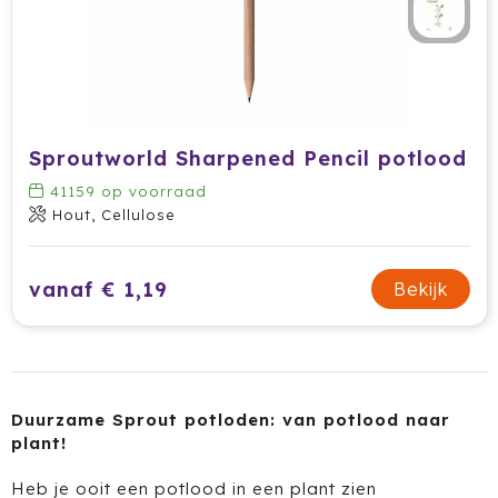
HappyGlass
HappyTruffel
Herschel
Sproutworld Sharpened Pencil potlood
Igloo
41159
op voorraad
Hout, Cellulose
Impliva
Iqoniq
vanaf € 1,19
Bekijk
IZY
Janzen
Duurzame Sprout potloden: van potlood naar
JBL
plant!
Heb je ooit een potlood in een plant zien
JENS Living