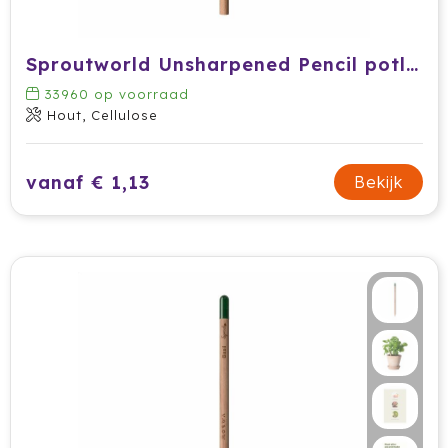
Cricket
Cutter & Buck
Sproutworld Unsharpened Pencil potlood
33960
op voorraad
Dopper
Hout, Cellulose
Elevate
vanaf € 1,13
Bekijk
Fitz Living
Fresh 'n Rebel
Fruit Of The Loom
Grundig
Gusta
Halfar