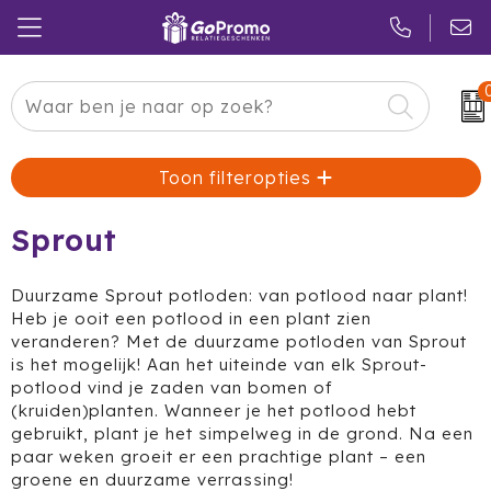
Carnaval
24 ICE
Kerstpakketten
Toon filteropties
Pasen
Adidas
Pakketten
Koningsdag
Air Up
Duurzaam
Sprout
Zomer
American Tourister
Reclamedragers
Duurzame Sprout potloden: van potlood naar plant!
Heb je ooit een potlood in een plant zien
Sinterklaas
Amuse
Give-aways
veranderen? Met de duurzame potloden van Sprout
is het mogelijk! Aan het uiteinde van elk Sprout-
Kerst
Anker
Huis & Tuin
potlood vind je zaden van bomen of
(kruiden)planten. Wanneer je het potlood hebt
Eindejaar
BE O
Keuken
gebruikt, plant je het simpelweg in de grond. Na een
paar weken groeit er een prachtige plant – een
groene en duurzame verrassing!
Pride Month
Belkin
Eten & Drinken