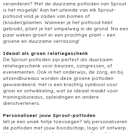
veranderen? Met de duurzame potloden van Sprout
is het mogelijk! Aan het uiteinde van elk Sprout-
Jobman
potlood vind je zaden van
bomen
of
(kruiden)
planten
. Wanneer je het potlood hebt
Join The Pipe
gebruikt, plant je het simpelweg in de grond. Na een
paar weken groeit er een prachtige plant – een
JournalBooks
groene en duurzame verrassing!
Kambukka
Ideaal als groen relatiegeschenk
De Sprout-potloden zijn perfect als duurzaam
relatiegeschenk voor beurzen, congressen, of
Karst
evenementen. Ook in het onderwijs, de zorg, en bij
uitzendbureaus worden deze groene
potloden
KING
gewaardeerd. Het is een krachtig symbool voor
groei en ontwikkeling, wat ze ideaal maakt voor
Klean Kanteen
trainingsbureaus, opleidingen en andere
dienstverleners.
Kodak
Personaliseer jouw Sprout-potloden
Kooduu
Wil je een uniek tintje toevoegen? Wij personaliseren
de potloden met jouw boodschap, logo of ontwerp.