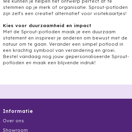
We kunnen je helpen het ontwerp perfect af te
Krossland
stemmen op je
merk
of organisatie. Sprout-potloden
zijn zelfs een creatief alternatief voor visitekaartjes!
Larq
Kies voor duurzaamheid en impact
MagLite
Met de Sprout-
potloden
maak je een duurzaam
statement en inspireer je anderen om bewust met de
Maxema
natuur om te gaan. Verander een simpel potlood in
een krachtig symbool van verandering en groei.
Mentos
Bestel vandaag nog jouw gepersonaliseerde Sprout-
potloden en maak een blijvende indruk!
Mepal
Moleskine
MOYU
Muse
Informatie
Over ons
Norländer
Showroom