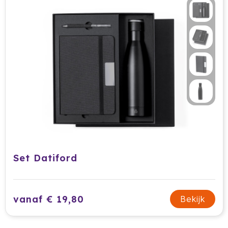
Krossland
Larq
MagLite
Maxema
Mentos
Mepal
Moleskine
Set Datiford
MOYU
Muse
vanaf € 19,80
Bekijk
Norländer