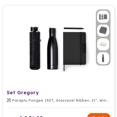
Set Gregory
Paraplu Pongee 190T, Glasvezel Ribben, 21", Windbestendig. Pongee RPET Zakje