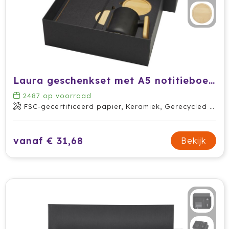
Waterman
Wellmark
Xoopar
Laura geschenkset met A5 notitieboek met harde kaft en balpen (zwarte inkt)
Xtorm
2487
op voorraad
FSC-gecertificeerd papier, Keramiek, Gerecycled aluminium
vanaf € 31,68
Bekijk