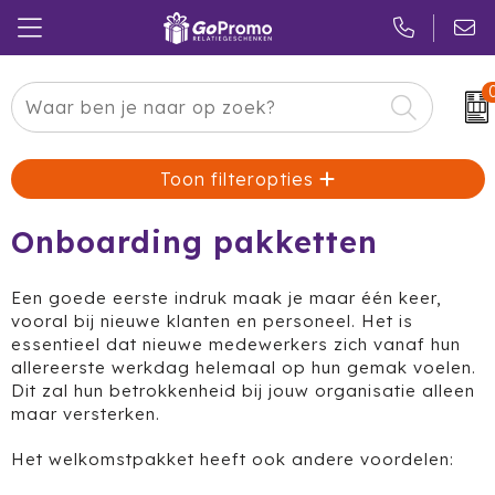
Carnaval
24 ICE
Kerstpakketten
Toon filteropties
Pasen
Adidas
Pakketten
Koningsdag
Air Up
Duurzaam
Onboarding pakketten
Zomer
American Tourister
Reclamedragers
Een goede eerste indruk maak je maar één keer,
vooral bij nieuwe klanten en personeel. Het is
Sinterklaas
Amuse
Give-aways
essentieel dat nieuwe medewerkers zich vanaf hun
allereerste werkdag helemaal op hun gemak voelen.
Kerst
Anker
Huis & Tuin
Dit zal hun betrokkenheid bij jouw organisatie alleen
maar versterken.
Eindejaar
BE O
Keuken
Het welkomstpakket heeft ook andere voordelen:
Pride Month
Belkin
Eten & Drinken