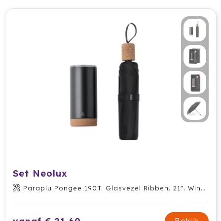
Ocean Bottle
Oma's Brievenbustaart
Opinel
Orrefors
Oxious
Parker
Peekay
Philips
Set Neolux
Paraplu Pongee 190T. Glasvezel Ribben. 21". Windbestendig. Kurk Handvat. Pongee RPET Zakje
Pringles
Prixton