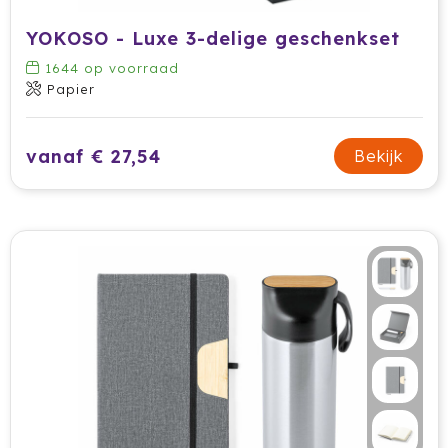
Stanley
YOKOSO - Luxe 3-delige geschenkset
Stilolinea
1644
op voorraad
Papier
Sudio
SuitSuit
vanaf € 27,54
Bekijk
Swiss Peak
Tacx
Take A Plaid / Take A Towel
Tefal
The One Towelling
Thule