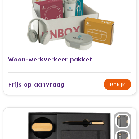
HappyGlass
HappyTruffel
Herschel
Igloo
Woon-werkverkeer pakket
Impliva
Iqoniq
Prijs op aanvraag
Bekijk
IZY
Janzen
JBL
JENS Living