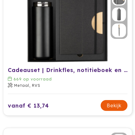
Jobman
Join The Pipe
JournalBooks
Kambukka
Karst
Cadeauset | Drinkfles, notitieboek en balpen
669
op voorraad
KING
Metaal, RVS
Klean Kanteen
vanaf € 13,74
Bekijk
Kodak
Kooduu