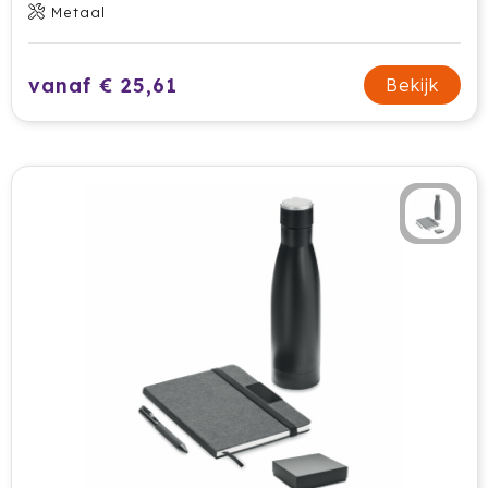
Metaal
Secrid
vanaf € 25,61
Bekijk
Senator
Sitecom
Skross
Sols
Sony
Soxs
Sportlife
Sprout