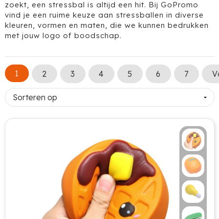
zoekt, een stressbal is altijd een hit. Bij GoPromo
vind je een ruime keuze aan stressballen in diverse
Voetbal, EK en WK
Bellroy
Drinkwaren
kleuren, vormen en maten, die we kunnen bedrukken
met jouw logo of boodschap.
Valentijnsdag
BIC
Gereedschap & Lampen
Jubileum
Black+Blum
Kinderen & Baby's
1
2
3
4
5
6
7
V
Complimentendag
Blossombs
Tassen
Secretaressedag
Boska
Technologie
Dag van de Zorg
Brabantia
Kantoor & Schrijfwaren
Dag van de Bouw
Brainz
Outdoor & Vrije tijd
Dag van de Leraar
BrandCharger
Gezondheid & Wellness
Dag van de Vrijwilliger
Brisby
Kleding & Textiel