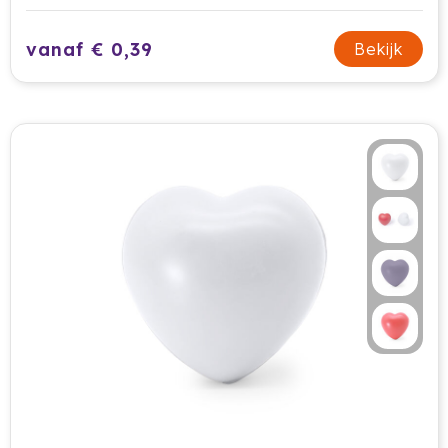
Ocean Bottle
vanaf € 0,39
Bekijk
Oma's Brievenbustaart
Opinel
Orrefors
Oxious
Parker
Peekay
Philips
Pringles
Prixton