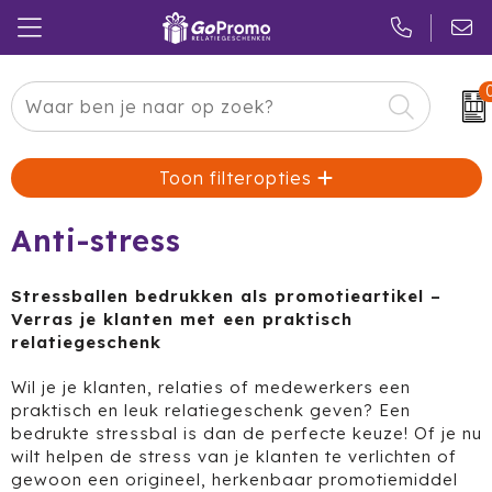
Carnaval
24 ICE
Kerstpakketten
Toon filteropties
Pasen
Adidas
Pakketten
Koningsdag
Air Up
Duurzaam
Anti-stress
Zomer
American Tourister
Reclamedragers
Stressballen bedrukken als promotieartikel –
Verras je klanten met een praktisch
Sinterklaas
Amuse
Give-aways
relatiegeschenk
Kerst
Anker
Huis & Tuin
Wil je je klanten, relaties of medewerkers een
praktisch en leuk relatiegeschenk geven? Een
Eindejaar
BE O
Keuken
bedrukte stressbal is dan de perfecte keuze! Of je nu
wilt helpen de stress van je klanten te verlichten of
gewoon een origineel, herkenbaar promotiemiddel
Pride Month
Belkin
Eten & Drinken