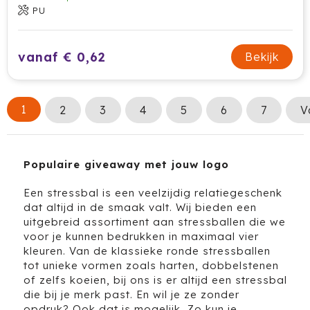
PU
vanaf € 0,62
Bekijk
1
2
3
4
5
6
7
V
Populaire giveaway met jouw logo
Een stressbal is een veelzijdig relatiegeschenk
dat altijd in de smaak valt. Wij bieden een
uitgebreid assortiment aan stressballen die we
voor je kunnen bedrukken in maximaal vier
kleuren. Van de klassieke ronde stressballen
tot unieke vormen zoals harten, dobbelstenen
of zelfs koeien, bij ons is er altijd een stressbal
die bij je merk past. En wil je ze zonder
opdruk? Ook dat is mogelijk. Zo kun je