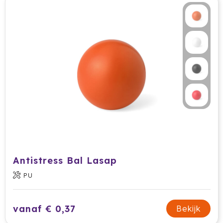
Jobman
Join The Pipe
JournalBooks
Kambukka
Karst
KING
Klean Kanteen
Antistress Bal Lasap
PU
Kodak
Kooduu
vanaf € 0,37
Bekijk