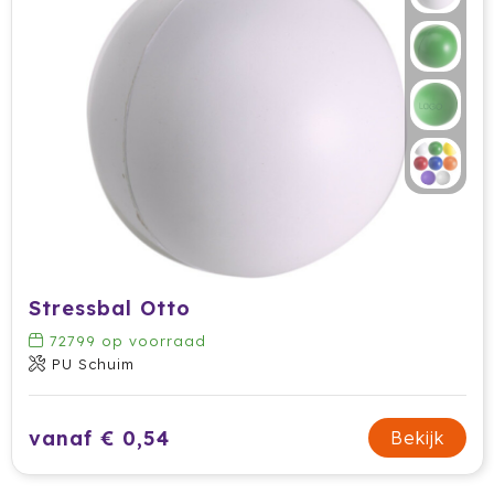
Waterman
Wellmark
Xoopar
Xtorm
Stressbal Otto
72799
op voorraad
PU Schuim
vanaf € 0,54
Bekijk