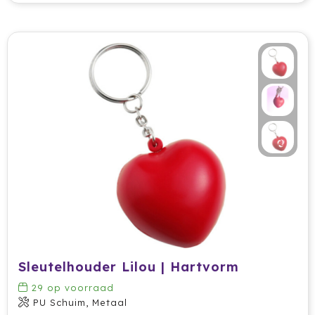
Krossland
Larq
MagLite
Maxema
Mentos
Mepal
Moleskine
MOYU
Muse
Sleutelhouder Lilou | Hartvorm
29
op voorraad
Norländer
PU Schuim, Metaal