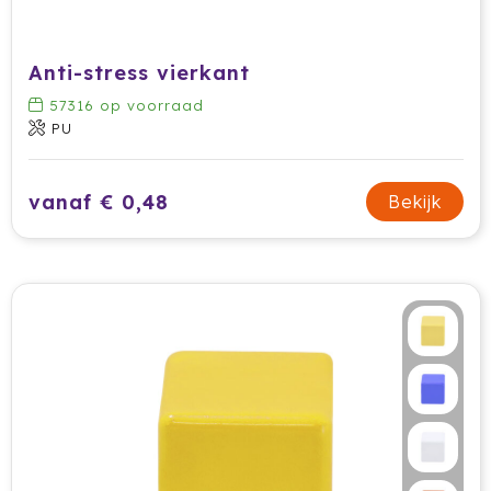
Secrid
Anti-stress vierkant
Senator
57316
op voorraad
PU
Sitecom
Skross
vanaf € 0,48
Bekijk
Sols
Sony
Soxs
Sportlife
Sprout