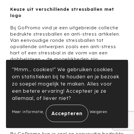
Keuze uit verschillende stressballen met
logo
Bij GoPromo vind je een uitgebreide collectie
bedrukte stressballen en anti-stress artikelen.
Van eenvoudige ronde stressballen tot
opvallende ontwerpen zoals een anti-stress
hart of een stressbal in de vorm van een
dobbelsteen
– de mogelijkheden zijn
eindeloos. We bieden stressballen voor alle
"Mmm... cookies!" We gebruiken cookies
budgetten, van goedkope stressballen die
om statistieken bij te houden en je bezoek
toch van hoge kwaliteit zijn, tot luxe,
cust-
zo soepel mogelijk te maken. Alles voor
made
uitvoeringen die perfect passen bij jouw
bedrijfsstijl. Dankzij de ruime keuze kun je
een betere ervaring! Accepteer je ze
eenvoudig de stressbal vinden die het beste
allemaal, of liever niet?
bij jouw campagne of doelgroep past.
.
Meer informatie
Weigeren
Snel en eenvoudig stressballen bedrukken
Bij GoPromo kun je snel en eenvoudig bedrukte