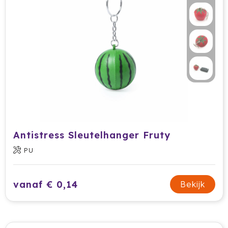
HappyGlass
HappyTruffel
Herschel
Igloo
Impliva
Iqoniq
Antistress Sleutelhanger Fruty
PU
IZY
Janzen
vanaf € 0,14
Bekijk
JBL
JENS Living