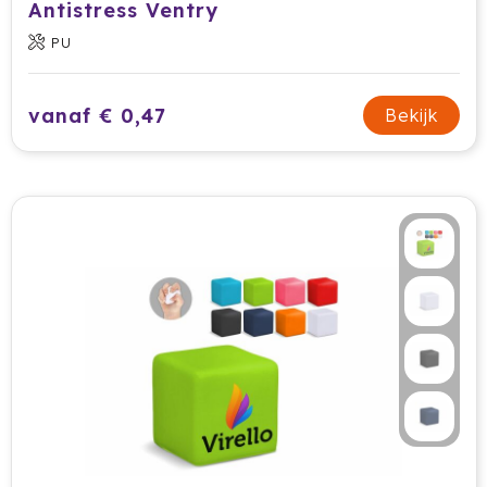
Antistress Ventry
Prodir
PU
Rackpack
vanaf € 0,47
Bekijk
Rebottled
Rituals
Roly
Rotring
Røquet
Sagaform
Samsonite
Seasons