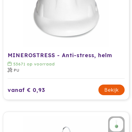
Cricket
Cutter & Buck
Dopper
Elevate
MINEROSTRESS - Anti-stress, helm
Fitz Living
53671
op voorraad
PU
Fresh 'n Rebel
Fruit Of The Loom
vanaf € 0,93
Bekijk
Grundig
Gusta
Halfar