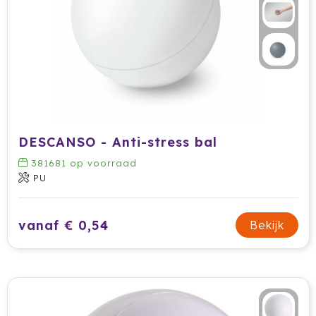
Tony Perotti
Tony's Chocolonely
Tucano
Valenta
DESCANSO - Anti-stress bal
Vasad
381681
op voorraad
Veya Giftcard
PU
Victorinox
vanaf € 0,54
Bekijk
VINGA
Vondelkoeken
Walra