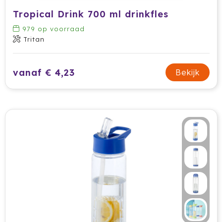
Tropical Drink 700 ml drinkfles
Jobman
979
op voorraad
Tritan
Join The Pipe
JournalBooks
vanaf € 4,23
Bekijk
Kambukka
Karst
KING
Klean Kanteen
Kodak
Kooduu