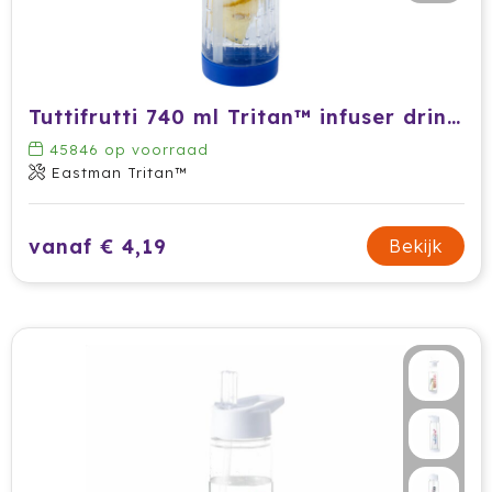
Krossland
Larq
MagLite
Tuttifrutti 740 ml Tritan™ infuser drinkfles
45846
op voorraad
Maxema
Eastman Tritan™
Mentos
vanaf € 4,19
Bekijk
Mepal
Moleskine
MOYU
Muse
Norländer