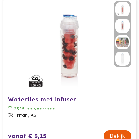
Dag van de Medewerker
ByOn
Reizen & Onderweg
Overige
Dag van de Thuiswerker
CamelBak
CaseLogic
Charles Dickens®
Circular&Co.
Circulware
Clique
Waterfles met infuser
Contigo
2585
op voorraad
Correctbook
Tritan, AS
Craft
vanaf € 3,15
Bekijk