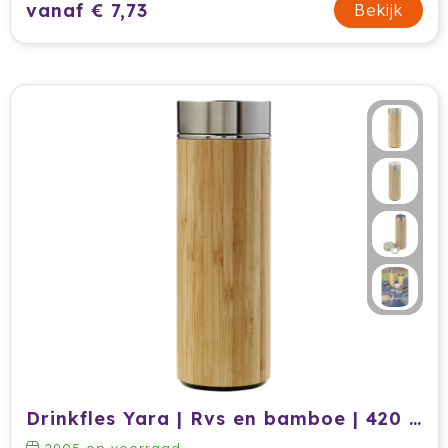
Stanley
vanaf € 7,73
Bekijk
Stilolinea
Sudio
SuitSuit
Swiss Peak
Tacx
Take A Plaid / Take A Towel
Tefal
The One Towelling
Drinkfles Yara | Rvs en bamboe | 420 ml | Thee-infuser
Thule