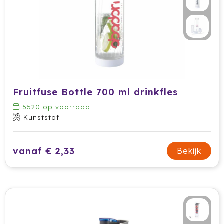
Ocean Bottle
Oma's Brievenbustaart
Opinel
Orrefors
Fruitfuse Bottle 700 ml drinkfles
Oxious
5520
op voorraad
Kunststof
Parker
Peekay
vanaf € 2,33
Bekijk
Philips
Pringles
Prixton