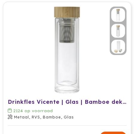
Secrid
Senator
Sitecom
Skross
Sols
Sony
Soxs
Drinkfles Vicente | Glas | Bamboe deksel | 420 ml
Sportlife
2124
op voorraad
Metaal, RVS, Bamboe, Glas
Sprout