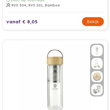
2905
op voorraad
Tony Perotti
RVS 304, RVS 201, Bamboe
Tony's Chocolonely
vanaf € 8,05
Bekijk
Tucano
Valenta
Vasad
Veya Giftcard
Victorinox
VINGA
Vondelkoeken
Walra