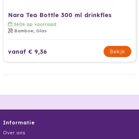
Waterman
Nara Tea Bottle 300 ml drinkfles
Wellmark
3606
op voorraad
Bamboe, Glas
Xoopar
vanaf € 9,36
Bekijk
Xtorm
Informatie
Over ons