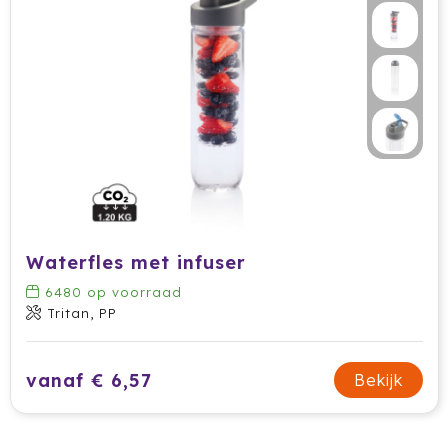
Prodir
Rackpack
Rebottled
Rituals
Roly
Rotring
Waterfles met infuser
6480
op voorraad
Røquet
Tritan, PP
Sagaform
vanaf € 6,57
Bekijk
Samsonite
Seasons