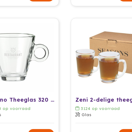
Lugano Theeglas 320 ml
8
op voorraad
3124
op voorraad
s
Glas