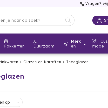
Vragen? Wij
S
Merk
Cus
Pakketten
Duurzaam
en
made
rinkwaren
Glazen en Karaffen
Theeglazen
eglazen