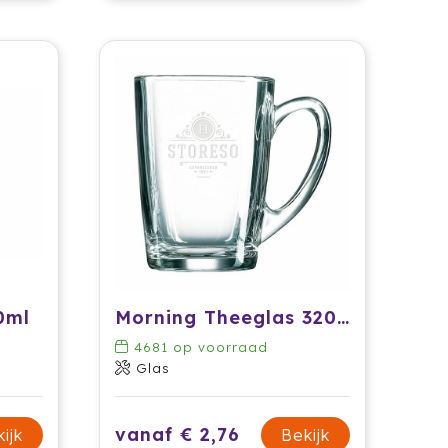
0ml
Morning Theeglas 320 ml
4681
op voorraad
Glas
vanaf € 2,76
ijk
Bekijk