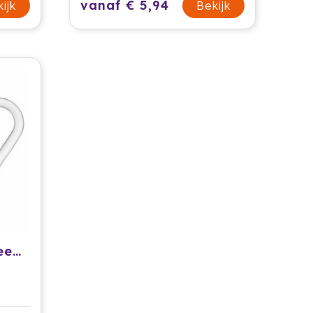
vanaf € 5,94
ijk
Bekijk
Rocco Bormioli Theeglas Icon 32 cl (6 stuks)