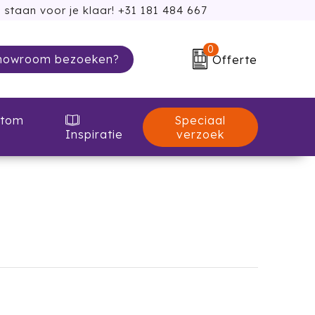
 staan voor je klaar! +31 181 484 667
0
howroom bezoeken?
Offerte
Speciaal
tom
verzoek
Inspiratie