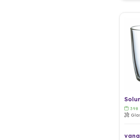
398
Gla
vana