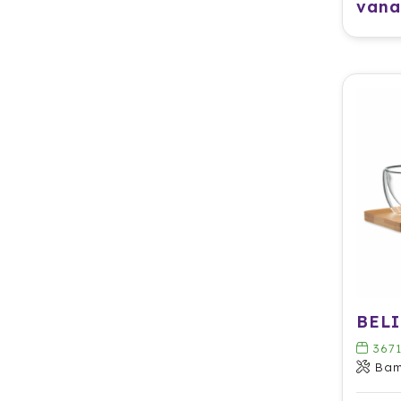
vana
BELI
367
Ba