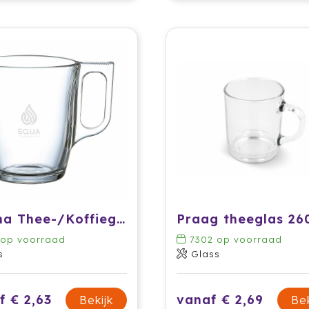
Soluna Thee-/Koffieglas 250 ml
Praag theeglas 26
op voorraad
7302
op voorraad
s
Glass
f € 2,63
vanaf € 2,69
Bekijk
Bek