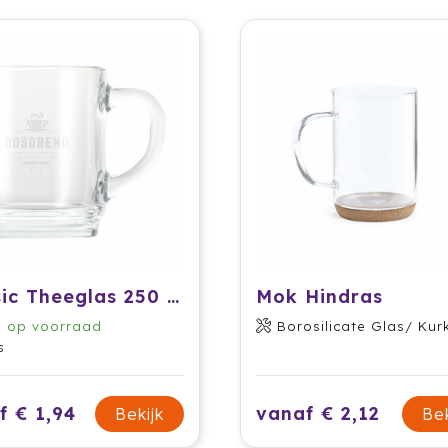
Classic Theeglas 250 ml
Mok Hindras
9
op voorraad
Borosilicate Glas/ Kur
s
f € 1,94
vanaf € 2,12
Bekijk
Bek