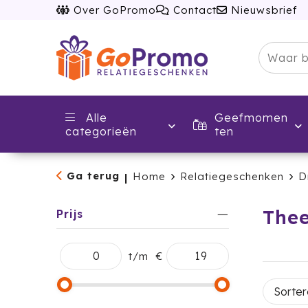
Over GoPromo
Contact
Nieuwsbrief
Alle
Geefmomen
categorieën
ten
Ga terug
Home
Relatiegeschenken
D
|
The
Prijs
t/m
€