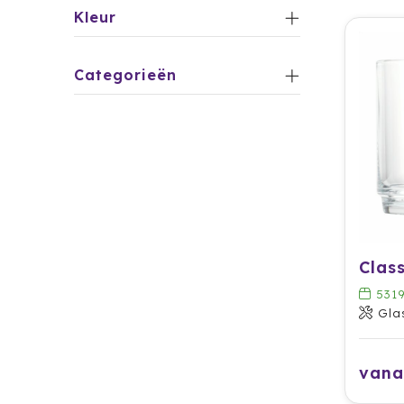
Kleur
Categorieën
531
Gla
vana