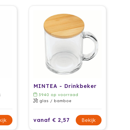
MINTEA - Drinkbeker
k
3940
op voorraad
glas / bamboe
vanaf € 2,57
ijk
Bekijk