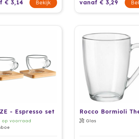
f € 3,14
vanaf € 3,29
Bekijk
Bek
ZE - Espresso set
1
op voorraad
Glas
mboe