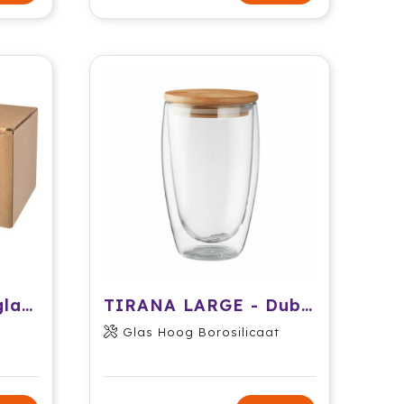
Zeni 2-delige theeglazenset
TIRANA LARGE - Dubbelwandig drinkglas 450ml
Glas Hoog Borosilicaat