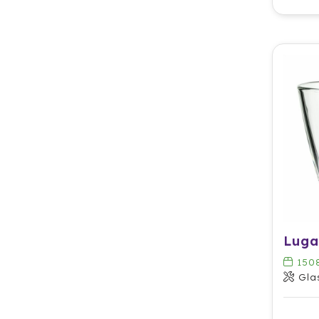
150
Gla