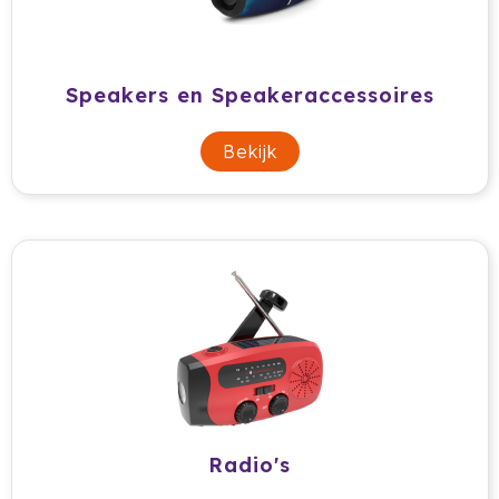
Cricket
Cutter & Buck
Speakers en Speakeraccessoires
Dopper
Bekijk
Elevate
Fitz Living
Fresh 'n Rebel
Fruit Of The Loom
Grundig
Gusta
Radio's
Halfar