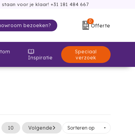
 staan voor je klaar! +31 181 484 667
0
howroom bezoeken?
Offerte
Speciaal
tom
verzoek
Inspiratie
10
Volgende