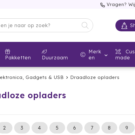
Vragen? Wij
S
Merk
Cus
Pakketten
Duurzaam
en
made
lektronica, Gadgets & USB
Draadloze opladers
dloze opladers
2
3
4
5
6
7
8
9