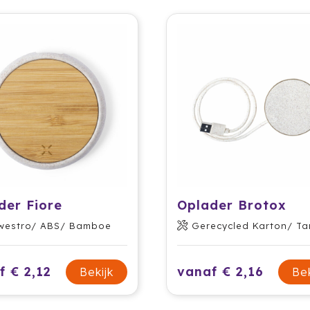
der Fiore
Oplader Brotox
westro/ ABS/ Bamboe
Gerecycled Karton/ Tarwestr
f € 2,12
vanaf € 2,16
Bekijk
Bek