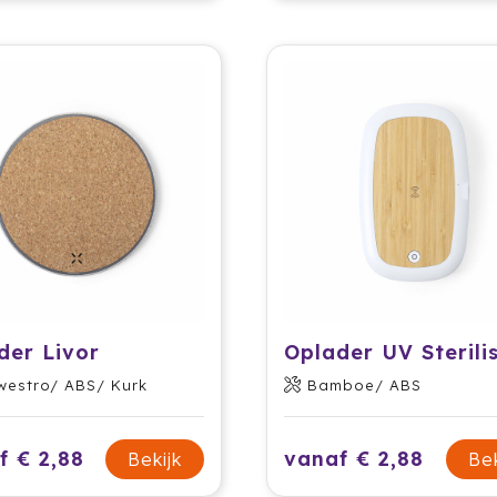
der Livor
westro/ ABS/ Kurk
Bamboe/ ABS
f € 2,88
vanaf € 2,88
Bekijk
Bek