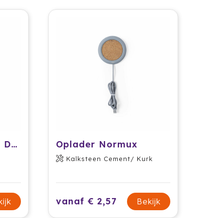
WIRELESS PLATO - Draadloze oplader
Oplader Normux
Kalksteen Cement/ Kurk
vanaf € 2,57
ijk
Bekijk