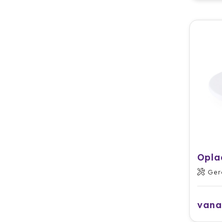
Opla
Ger
vana