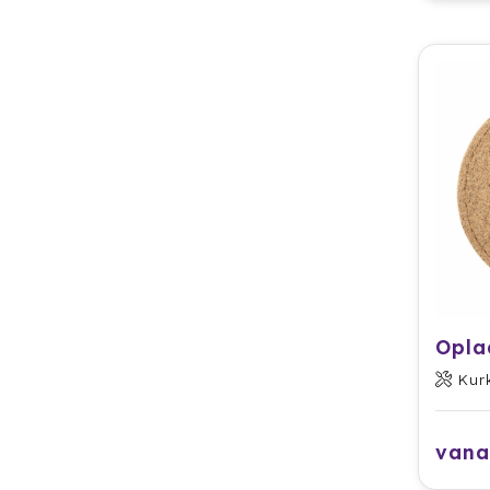
Opla
Kur
vana