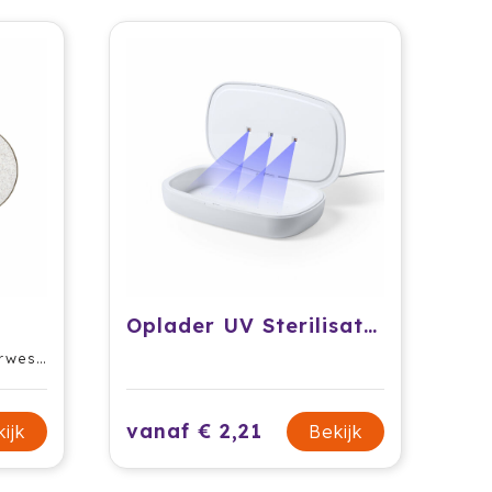
Oplader UV Sterilisator Kist Halby
o/ ABS
vanaf € 2,21
ijk
Bekijk