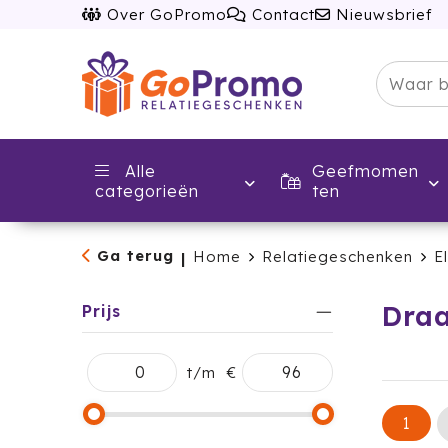
Over GoPromo
Contact
Nieuwsbrief
Alle
Geefmomen
categorieën
ten
Ga terug
Home
Relatiegeschenken
E
|
Draa
Prijs
t/m
€
1