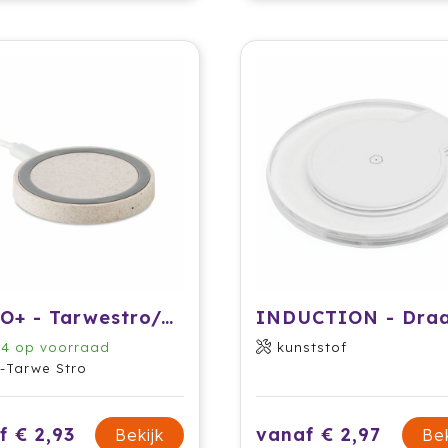
PLATO+ - Tarwestro/ABS oplader
74
op voorraad
kunststof
-Tarwe Stro
f € 2,93
vanaf € 2,97
Bekijk
Bek