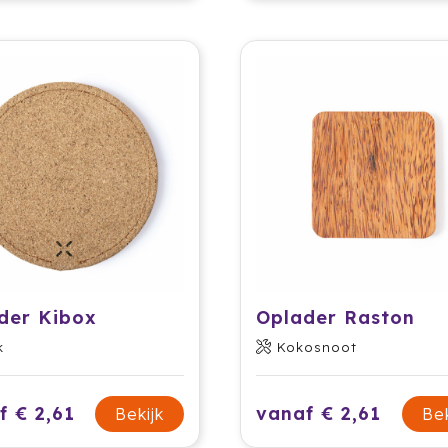
der Kibox
Oplader Raston
k
Kokosnoot
f € 2,61
vanaf € 2,61
Bekijk
Bek