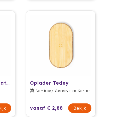
Oplader UV Sterilisator Kist Strey
Oplader Tedey
Bamboe/ Gerecycled Karton
vanaf € 2,88
ijk
Bekijk