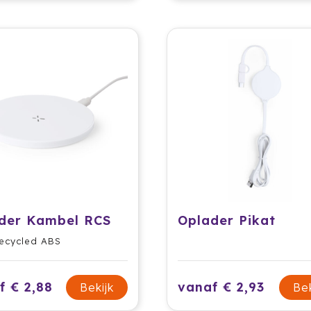
der Kambel RCS
Oplader Pikat
ecycled ABS
f € 2,88
vanaf € 2,93
Bekijk
Bek