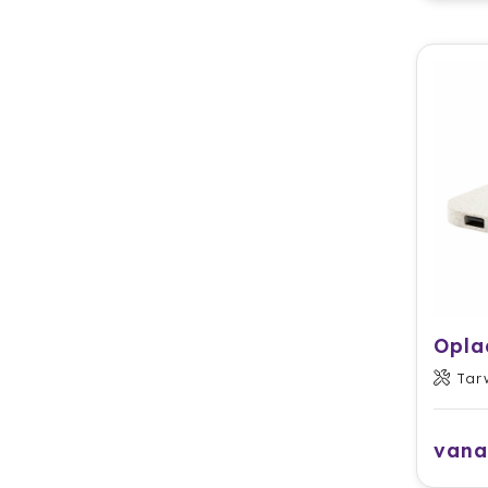
Opla
Tar
vana