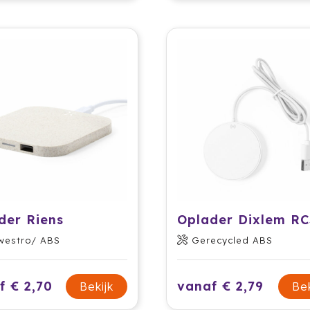
der Riens
Oplader Dixlem R
westro/ ABS
Gerecycled ABS
f € 2,70
vanaf € 2,79
Bekijk
Bek