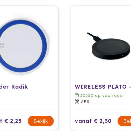
der Radik
30350
op voorraad
ABS
f € 2,25
vanaf € 2,30
Bekijk
Bek