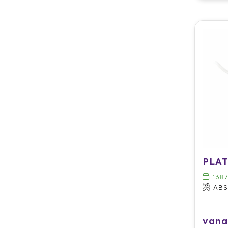
138
ABS
vana