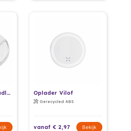
INDUCTION - Draadloos laadstation
Oplader Vilof
Gerecycled ABS
vanaf € 2,97
ijk
Bekijk