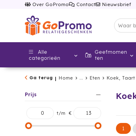
Over GoPromo
Contact
Nieuwsbrief
Alle
Geefmomen
categorieën
ten
Ga terug
Home
...
Eten
Koek, Taar
|
Koek
Prijs
t/m
€
1