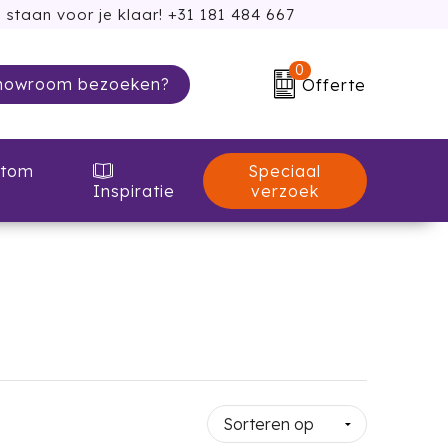
 staan voor je klaar! +31 181 484 667
0
howroom bezoeken?
Offerte
Speciaal
tom
verzoek
Inspiratie