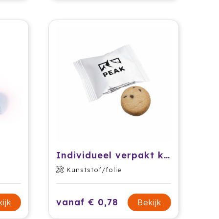
Individueel verpakt koekje in bedrukte folie
Kunststof/folie
vanaf € 0,78
ijk
Bekijk