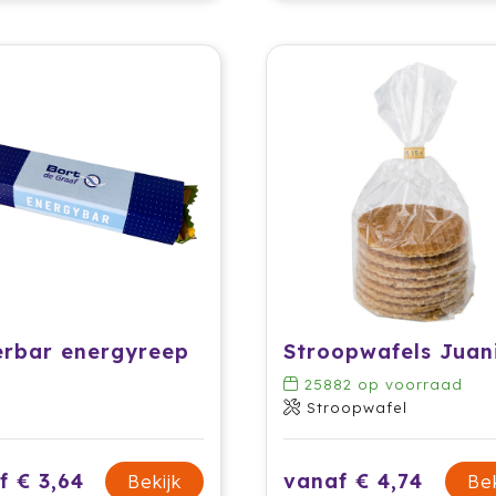
rbar energyreep
25882
op voorraad
Stroopwafel
f € 3,64
vanaf € 4,74
Bekijk
Bek