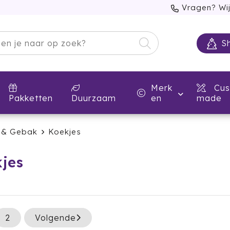
Vragen? Wij
S
Merk
Cus
Pakketten
Duurzaam
en
made
t & Gebak
Koekjes
jes
2
Volgende