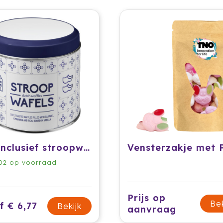
Blik inclusief stroopwafels William
02
op voorraad
Prijs op
Bek
f € 6,77
Bekijk
aanvraag