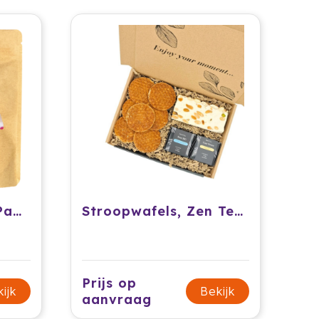
Vensterzakje met Paaslekkernijen
Stroopwafels, Zen Tea & Noga box
Prijs op
ijk
Bekijk
aanvraag