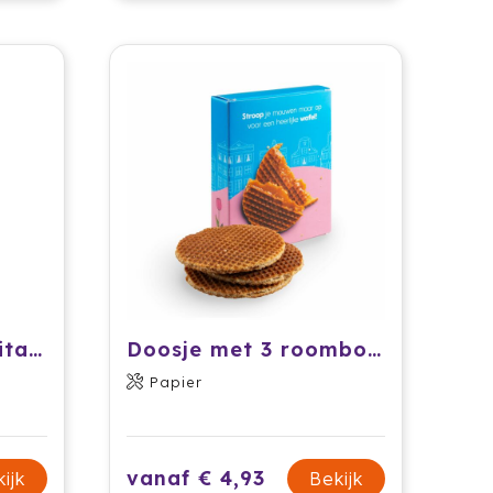
Stroopwafels Juanita | 8 stuks
Doosje met 3 roomboter stroopwafels
Papier
vanaf € 4,93
ijk
Bekijk