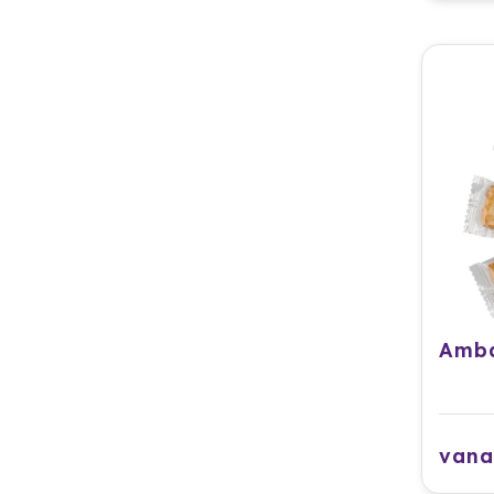
Amba
vana