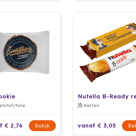
ookie
Nutella B-Ready r
ststof/folie
Karton
f € 2,76
vanaf € 3,05
Bekijk
Bek