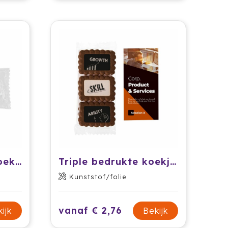
Bedrukt Komeet koekje
Triple bedrukte koekjes kaart
Kunststof/folie
vanaf € 2,76
ijk
Bekijk