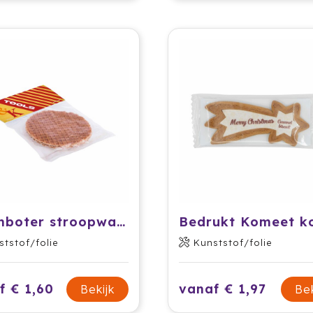
Roomboter stroopwafel met kopkaartje
ststof/folie
Kunststof/folie
f € 1,60
vanaf € 1,97
Bekijk
Bek