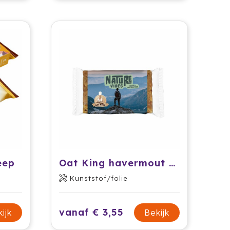
eep
Oat King havermout energiereep
Kunststof/folie
vanaf € 3,55
ijk
Bekijk