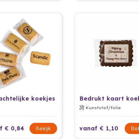
chtelijke koekjes
Bedrukt kaart koe
Kunststof/folie
f € 0,84
vanaf € 1,10
Bekijk
Bek