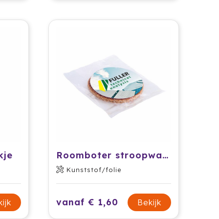
kje
Roomboter stroopwafel met sticker
Kunststof/folie
vanaf € 1,60
ijk
Bekijk