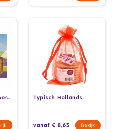
4 koekjes in een doosje
Typisch Hollands
vanaf € 8,63
ijk
Bekijk