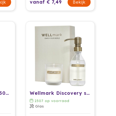
vanaf € 7,49
ijk
Bekijk
Wellmark Bubbles 500 ml handzeepdispenser
Wellmark Discovery set van 250 ml handzeepdispenser en 150 g geurkaars
2307
op voorraad
Glas