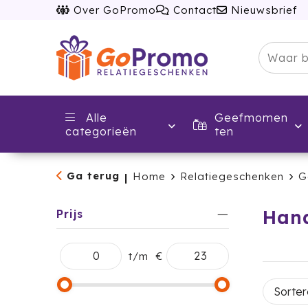
Over GoPromo
Contact
Nieuwsbrief
Alle
Geefmomen
categorieën
ten
Ga terug
Home
Relatiegeschenken
G
|
Hand
Prijs
t/m
€