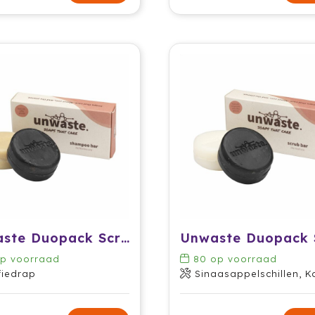
Unwaste Duopack Scrub & Shampoo bar
p voorraad
80
op voorraad
fiedrap
Sinaasappelschillen, Koffi