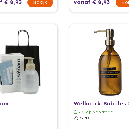
f € 8,93
vanaf € 8,93
Bekijk
Bek
oam
60
op voorraad
Glas