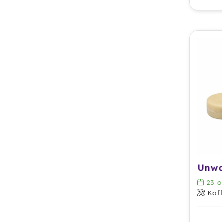
23
o
Kof