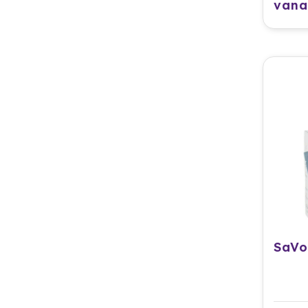
vana
SaV