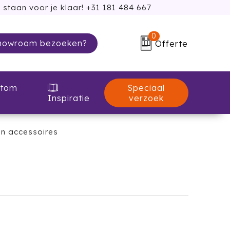
 staan voor je klaar! +31 181 484 667
0
howroom bezoeken?
Offerte
Speciaal
tom
verzoek
Inspiratie
n accessoires