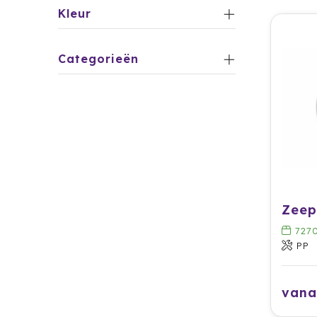
Kleur
Categorieën
727
PP
vana