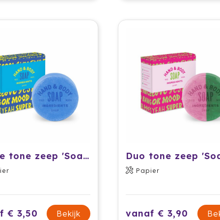
Single tone zeep 'Soap Farm'
ier
Papier
f € 3,50
vanaf € 3,90
Bekijk
Bek