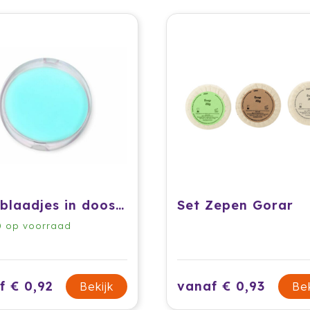
Zeepblaadjes in doosje
Set Zepen Gorar
0
op voorraad
f € 0,92
vanaf € 0,93
Bekijk
Bek