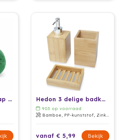
Duo tone zeep 'Soap Farm'
Hedon 3 delige badkamerset van bamboe
903
op voorraad
Bamboe, PP-kunststof, Zinklegering
vanaf € 5,99
ijk
Bekijk