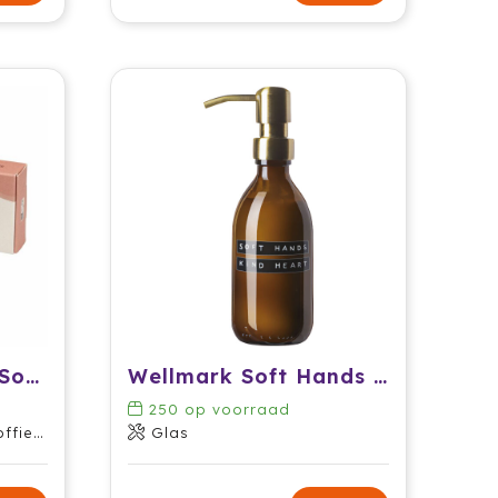
Unwaste Duopack Soap & Scrub bar
Wellmark Soft Hands 250 ml handlotiondispenser
250
op voorraad
edrap
Glas