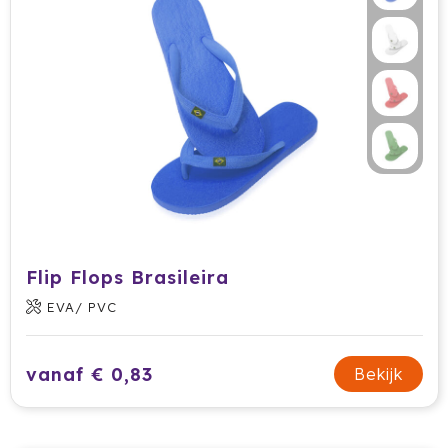
Secrid
Senator
Sitecom
Skross
Sols
Sony
Flip Flops Brasileira
EVA/ PVC
Soxs
Sportlife
vanaf € 0,83
Bekijk
Sprout