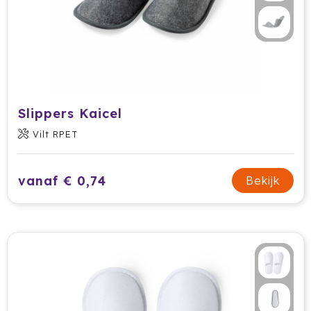
Ocean Bottle
Oma's Brievenbustaart
Opinel
Orrefors
Slippers Kaicel
Vilt RPET
Oxious
Parker
vanaf € 0,74
Bekijk
Peekay
Philips
Pringles
Prixton