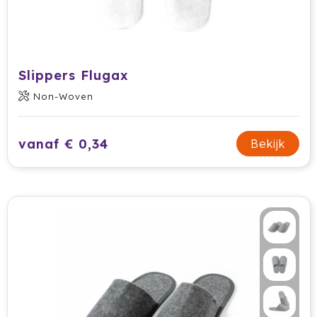
Krossland
Larq
MagLite
Slippers Flugax
Non-Woven
Maxema
Mentos
vanaf € 0,34
Bekijk
Mepal
Moleskine
MOYU
Muse
Norländer