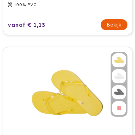
100% PVC
Waterman
Wellmark
vanaf € 1,13
Bekijk
Xoopar
Xtorm