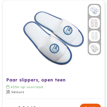
Stanley
Stilolinea
Sudio
SuitSuit
Swiss Peak
Tacx
Take A Plaid / Take A Towel
Tefal
Paar slippers, open teen
6556
op voorraad
The One Towelling
Velours
Thule