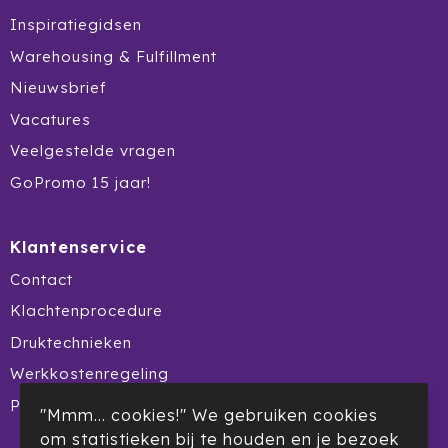
Inspiratiegidsen
Warehousing & Fulfillment
Nieuwsbrief
Vacatures
Veelgestelde vragen
GoPromo 15 jaar!
Klantenservice
Contact
Klachtenprocedure
Druktechnieken
Werkkostenregeling
Product Recall
"Mmm... cookies!" We gebruiken cookies
om statistieken bij te houden en je bezoek