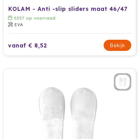
KOLAM - Anti -slip sliders maat 46/47
Jobman
5357
op voorraad
EVA
Join The Pipe
JournalBooks
vanaf € 8,52
Bekijk
Kambukka
Karst
KING
Klean Kanteen
Kodak
Kooduu