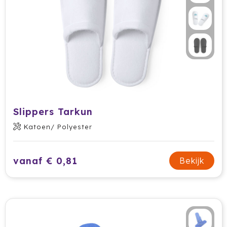
Prodir
Rackpack
Rebottled
Rituals
Roly
Slippers Tarkun
Katoen/ Polyester
Rotring
Røquet
vanaf € 0,81
Bekijk
Sagaform
Samsonite
Seasons