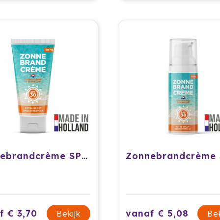
Zonnebrandcrème SPF30 - 50 ml
f € 3,70
vanaf € 5,08
Bekijk
Bek