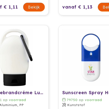
f € 1,11
vanaf € 1,13
Bekijk
Bek
Zonnebrandcréme Luka
1
op voorraad
79750
op voorraad
 Aluminium, PP
Kunststof