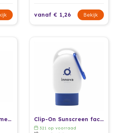
vanaf € 1,26
ijk
Bekijk
Zonnebrandlotion met Karabijnhaak SPF30 Gerecycled Materiaal
Clip-On Sunscreen factor 30
321
op voorraad