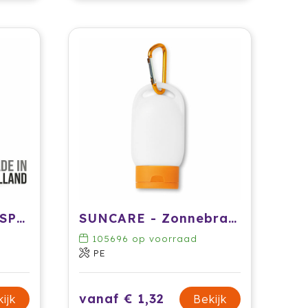
Zonnebrandcrème SPF30 - 50 ml
SUNCARE - Zonnebrandcrème
105696
op voorraad
PE
vanaf € 1,32
ijk
Bekijk