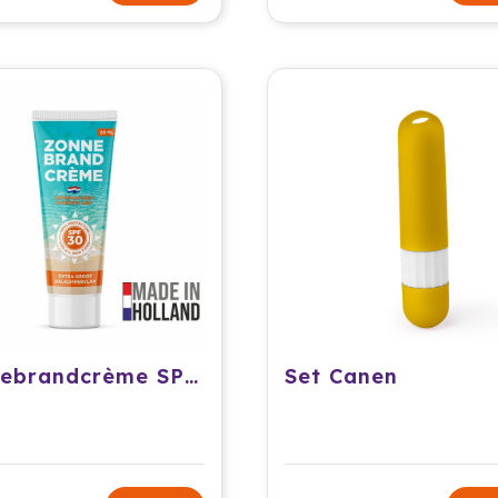
Zonnebrandcrème SPF30 - 20 ml
Set Canen