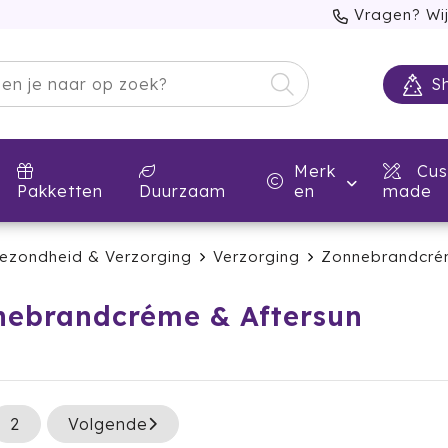
Vragen? Wij
S
Merk
Cus
Pakketten
Duurzaam
en
made
ezondheid & Verzorging
Verzorging
Zonnebrandcrém
ebrandcréme & Aftersun
2
Volgende