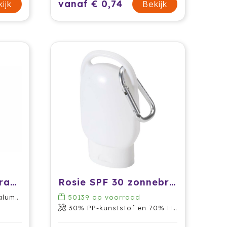
vanaf € 0,74
ijk
Bekijk
Creditcard Zonnebrandspray SPF30 Gerecycled Materiaal
Rosie SPF 30 zonnebrandcrème met karabijnhaak
inium
50139
op voorraad
30% PP-kunststof en 70% HDPE-kunststof, Aluminium