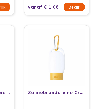
vanaf € 1,08
ijk
Bekijk
PE zonnebrandcrème tube Maelis
Zonnebrandcrème Cretus