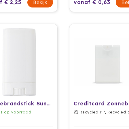
f € 2,25
vanaf € 0,63
Bekijk
Bek
Zonnebrandstick Sunstick
31
op voorraad
Recycled PP, Recycled alum