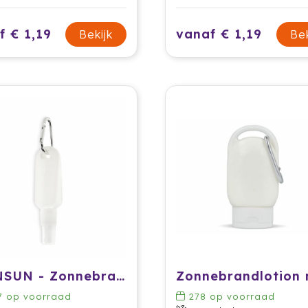
f € 1,19
vanaf € 1,19
Bekijk
Bek
CRENSUN - Zonnebrand spray 30 ml
7
op voorraad
278
op voorraad