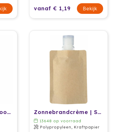
vanaf € 1,19
ijk
Bekijk
Sunscreen Spray HookUp factor 30
Zonnebrandcrème | SPF30 | 50 ml | Papieren zak
13648
op voorraad
Polypropyleen, Kraftpapier