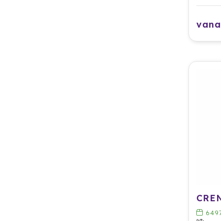
vana
649