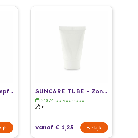
Zonnebrandcrème spf30 100 ml
SUNCARE TUBE - Zonnebrand 45 ml
21874
op voorraad
PE
vanaf € 1,23
ijk
Bekijk