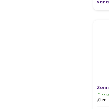
vana
637
PP