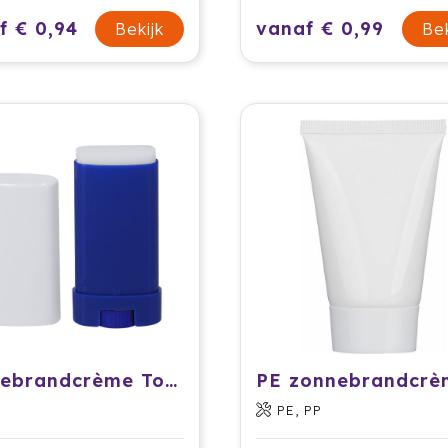
f € 0,94
vanaf € 0,99
Bekijk
Bek
Zonnebrandcrème Torval
PE, PP