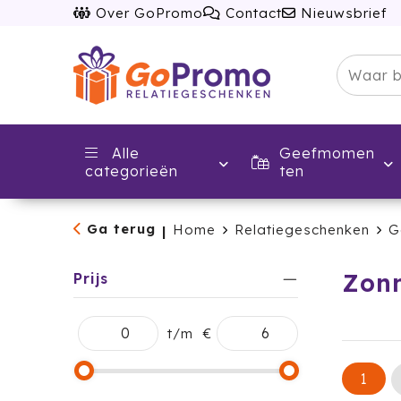
Over GoPromo
Contact
Nieuwsbrief
Alle
Geefmomen
categorieën
ten
Ga terug
Home
Relatiegeschenken
G
|
Zonn
Prijs
t/m
€
1