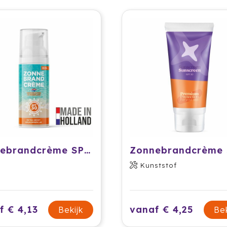
Zonnebrandcrème SPF30 - 30 ml
Kunststof
f € 4,13
vanaf € 4,25
Bekijk
Bek