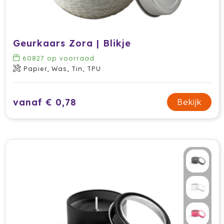
Krossland
Larq
Geurkaars Zora | Blikje
MagLite
60827
op voorraad
Papier, Was, Tin, TPU
Maxema
Mentos
vanaf € 0,78
Bekijk
Mepal
Moleskine
MOYU
Muse
Norländer