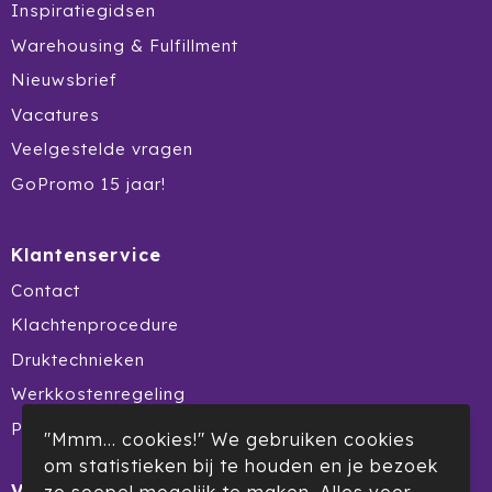
Inspiratiegidsen
Warehousing & Fulfillment
Nieuwsbrief
Vacatures
Veelgestelde vragen
GoPromo 15 jaar!
Klantenservice
Contact
Klachtenprocedure
Druktechnieken
Werkkostenregeling
Product Recall
"Mmm... cookies!" We gebruiken cookies
om statistieken bij te houden en je bezoek
Veilig winkelen