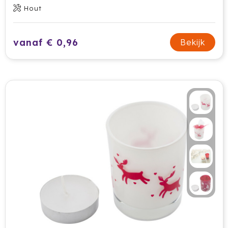
Hout
Waterman
Wellmark
vanaf € 0,96
Bekijk
Xoopar
Xtorm