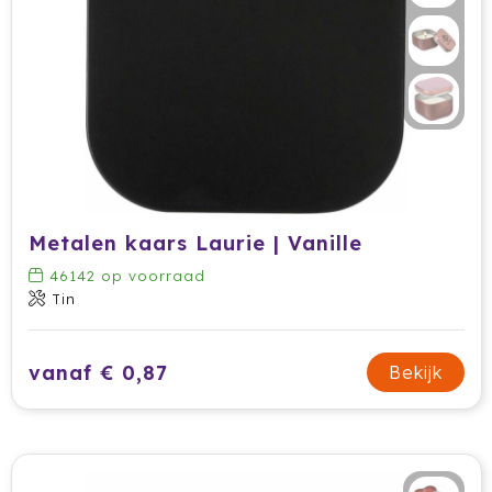
Prodir
Rackpack
Rebottled
Rituals
Roly
Metalen kaars Laurie | Vanille
46142
op voorraad
Rotring
Tin
Røquet
vanaf € 0,87
Bekijk
Sagaform
Samsonite
Seasons