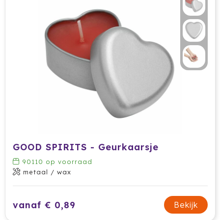
Secrid
Senator
Sitecom
Skross
Sols
Sony
GOOD SPIRITS - Geurkaarsje
Soxs
90110
op voorraad
metaal / wax
Sportlife
Sprout
vanaf € 0,89
Bekijk