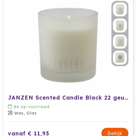
Dag van de Medewerker
ByOn
Reizen & Onderweg
Overige
Dag van de Thuiswerker
CamelBak
CaseLogic
Charles Dickens®
Circular&Co.
Circulware
Clique
JANZEN Scented Candle Black 22 geurkaars
Contigo
84
op voorraad
Correctbook
Was, Glas
Craft
vanaf € 11,93
Bekijk