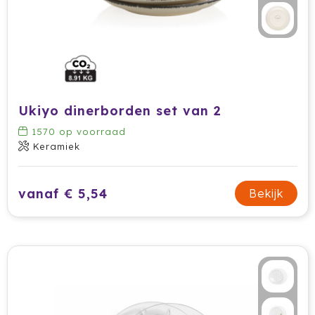
Prodir
Rackpack
Rebottled
Ukiyo dinerborden set van 2
Rituals
1570
op voorraad
Keramiek
Roly
Rotring
vanaf € 5,54
Bekijk
Røquet
Sagaform
Samsonite
Seasons