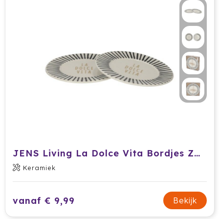
Stanley
Stilolinea
Sudio
SuitSuit
Swiss Peak
Tacx
Take A Plaid / Take A Towel
JENS Living La Dolce Vita Bordjes Zwart /2
Tefal
Keramiek
The One Towelling
vanaf € 9,99
Bekijk
Thule