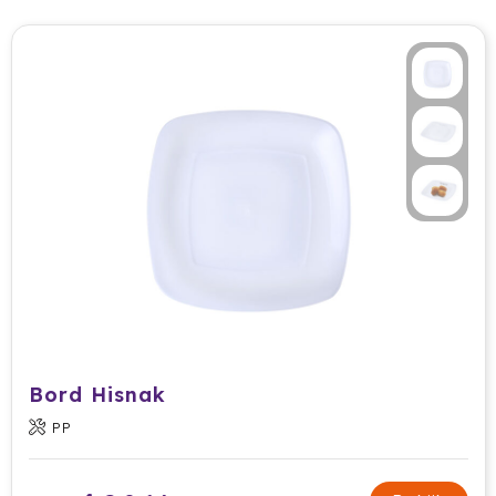
Cricket
Cutter & Buck
Dopper
Elevate
Fitz Living
Fresh 'n Rebel
Fruit Of The Loom
Grundig
Bord Hisnak
Gusta
PP
Halfar