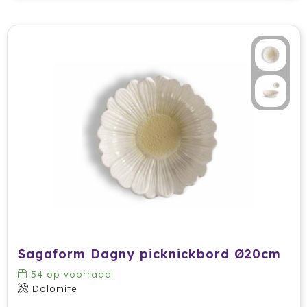
Tony Perotti
Tony's Chocolonely
Tucano
Valenta
Vasad
Veya Giftcard
Victorinox
VINGA
Sagaform Dagny picknickbord Ø20cm
Vondelkoeken
54
op voorraad
Dolomite
Walra