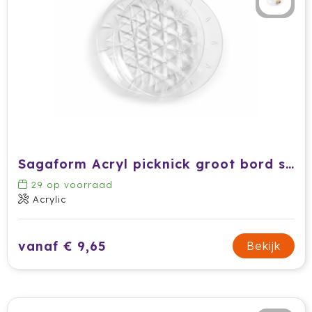
Secrid
Senator
Sitecom
Skross
Sols
Sagaform Acryl picknick groot bord set van 2 Ø26cm
29
op voorraad
Sony
Acrylic
Soxs
vanaf € 9,65
Bekijk
Sportlife
Sprout