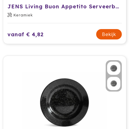
Krossland
JENS Living Buon Appetito Serveerbord
Larq
Keramiek
MagLite
vanaf € 4,82
Bekijk
Maxema
Mentos
Mepal
Moleskine
MOYU
Muse
Norländer