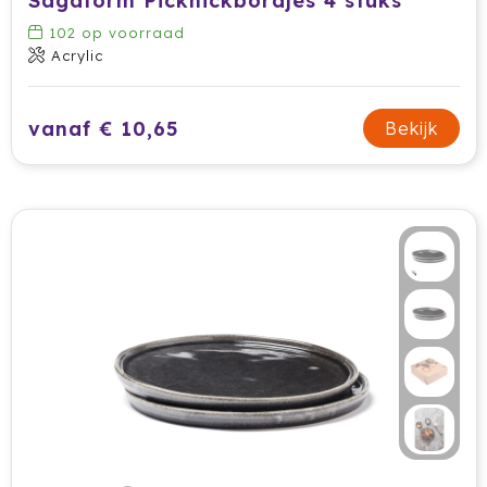
Sagaform Picknickbordjes 4 stuks
102
op voorraad
Acrylic
vanaf € 10,65
Bekijk