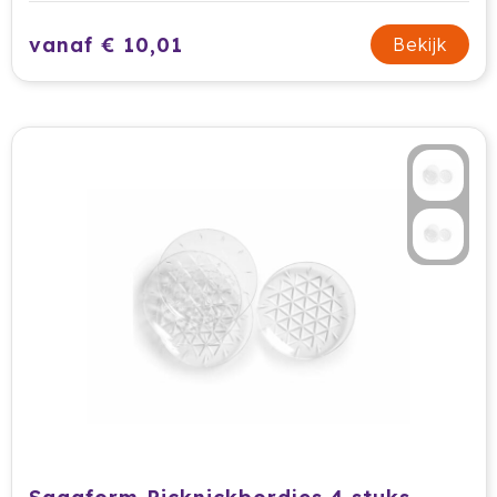
Waterman
vanaf € 10,01
Bekijk
Wellmark
Xoopar
Xtorm