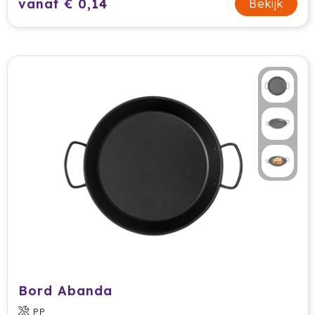
vanaf € 0,14
Bekijk
HappyGlass
HappyTruffel
Herschel
Igloo
Impliva
Iqoniq
IZY
Janzen
JBL
Bord Abanda
JENS Living
PP