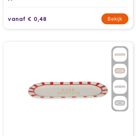
Jobman
vanaf € 0,48
Bekijk
Join The Pipe
JournalBooks
Kambukka
Karst
KING
Klean Kanteen
Kodak
Kooduu