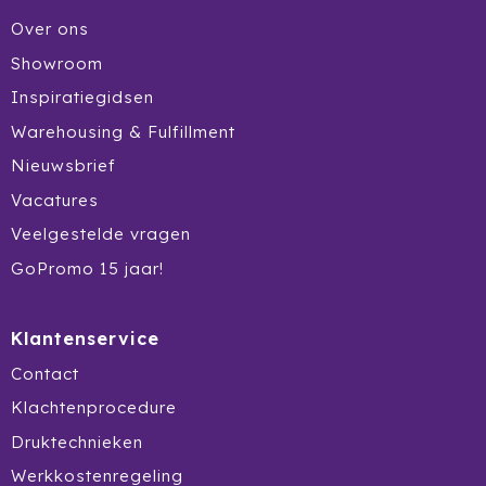
Ocean Bottle
Over ons
Showroom
Oma's Brievenbustaart
Inspiratiegidsen
Opinel
Warehousing & Fulfillment
Nieuwsbrief
Orrefors
Vacatures
Oxious
Veelgestelde vragen
GoPromo 15 jaar!
Parker
Peekay
Klantenservice
Philips
Contact
Klachtenprocedure
Pringles
Druktechnieken
Prixton
Werkkostenregeling