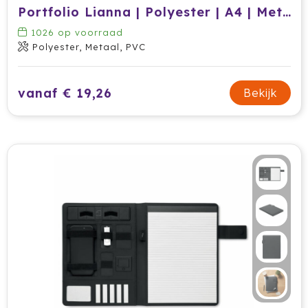
Portfolio Lianna | Polyester | A4 | Met rekenmachine
Jobman
1026
op voorraad
Polyester, Metaal, PVC
Join The Pipe
JournalBooks
vanaf € 19,26
Bekijk
Kambukka
Karst
KING
Klean Kanteen
Kodak
Kooduu