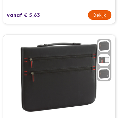
HappyGlass
vanaf € 5,63
Bekijk
HappyTruffel
Herschel
Igloo
Impliva
Iqoniq
IZY
Janzen
JBL
JENS Living