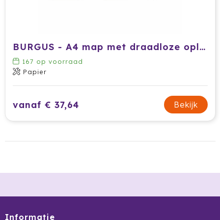
Krossland
Larq
BURGUS - A4 map met draadloze oplader
MagLite
167
op voorraad
Maxema
Papier
Mentos
vanaf € 37,64
Bekijk
Mepal
Moleskine
MOYU
Muse
Norländer
Informatie