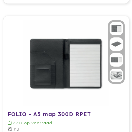
Cricket
Cutter & Buck
Dopper
Elevate
Fitz Living
Fresh 'n Rebel
Fruit Of The Loom
Grundig
Gusta
FOLIO - A5 map 300D RPET
6717
op voorraad
Halfar
PU