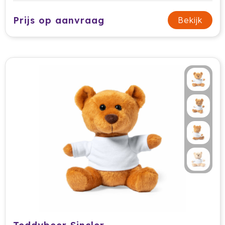
Cricket
Prijs op aanvraag
Bekijk
Cutter & Buck
Dopper
Elevate
Fitz Living
Fresh 'n Rebel
Fruit Of The Loom
Grundig
Gusta
Halfar