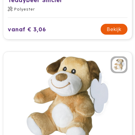
Teddybeer Sincler
HappyGlass
Polyester
HappyTruffel
vanaf € 3,06
Bekijk
Herschel
Igloo
Impliva
Iqoniq
IZY
Janzen
JBL
JENS Living