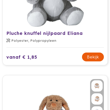
Krossland
Larq
MagLite
Pluche knuffel nijlpaard Eliana
Maxema
Polyester, Polypropyleen
Mentos
vanaf € 1,85
Bekijk
Mepal
Moleskine
MOYU
Muse
Norländer