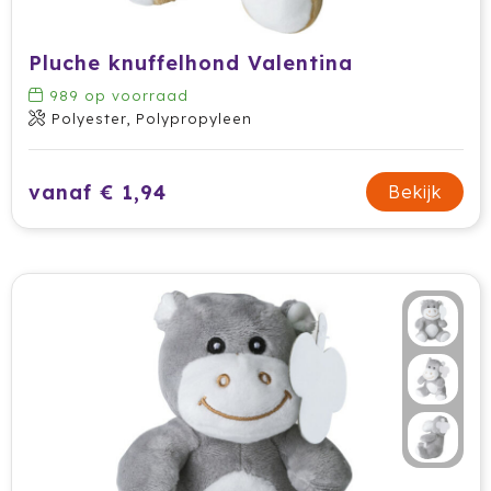
Jobman
Pluche knuffelhond Valentina
Join The Pipe
989
op voorraad
Polyester, Polypropyleen
JournalBooks
vanaf € 1,94
Bekijk
Kambukka
Karst
KING
Klean Kanteen
Kodak
Kooduu