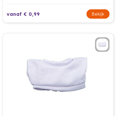
Tony Perotti
vanaf € 0,99
Bekijk
Tony's Chocolonely
Tucano
Valenta
Vasad
Veya Giftcard
Victorinox
VINGA
Vondelkoeken
Walra