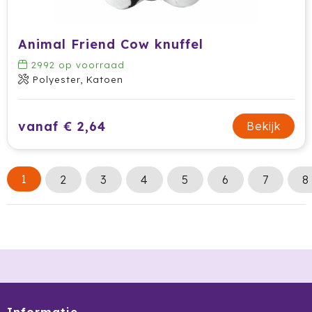
Animal Friend Cow knuffel
2992
op voorraad
Polyester, Katoen
vanaf € 2,64
Bekijk
1
2
3
4
5
6
7
8