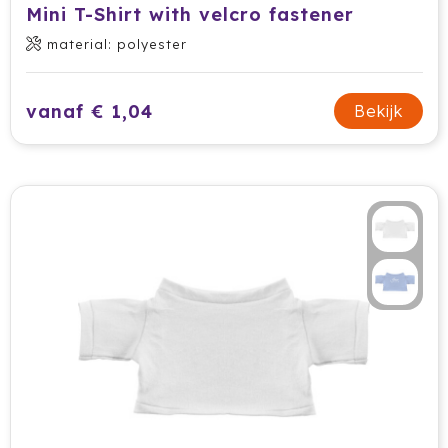
Mini T-Shirt with velcro fastener
Waterman
material: polyester
Wellmark
vanaf € 1,04
Bekijk
Xoopar
Xtorm