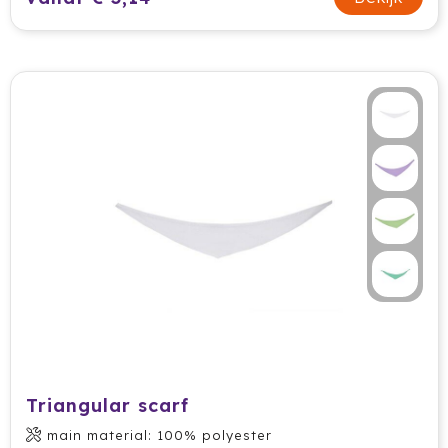
Stanley
Stilolinea
Sudio
SuitSuit
Swiss Peak
Tacx
Take A Plaid / Take A Towel
Tefal
The One Towelling
Triangular scarf
Thule
main material: 100% polyester