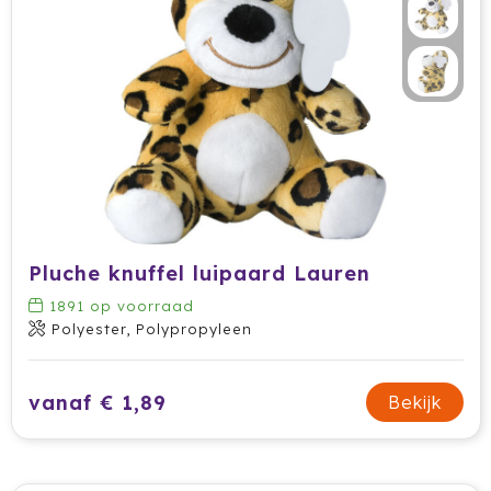
Prodir
Rackpack
Rebottled
Rituals
Roly
Pluche knuffel luipaard Lauren
Rotring
1891
op voorraad
Polyester, Polypropyleen
Røquet
Sagaform
vanaf € 1,89
Bekijk
Samsonite
Seasons