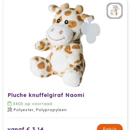
Secrid
Senator
Sitecom
Skross
Sols
Sony
Soxs
Pluche knuffelgiraf Naomi
3403
op voorraad
Sportlife
Polyester, Polypropyleen
Sprout
vanaf € 3,14
Bekijk