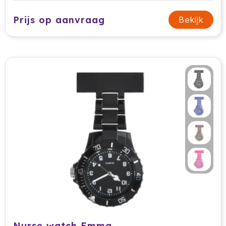
Krossland
Prijs op aanvraag
Bekijk
Larq
MagLite
Maxema
Mentos
Mepal
Moleskine
MOYU
Muse
Norländer
Nurse watch Emma