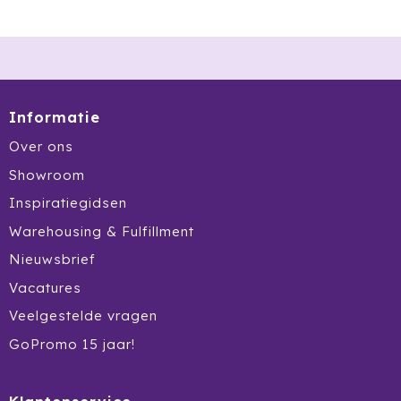
Waterman
Wellmark
Xoopar
Informatie
Over ons
Xtorm
Showroom
Inspiratiegidsen
Warehousing & Fulfillment
Nieuwsbrief
Vacatures
Veelgestelde vragen
GoPromo 15 jaar!