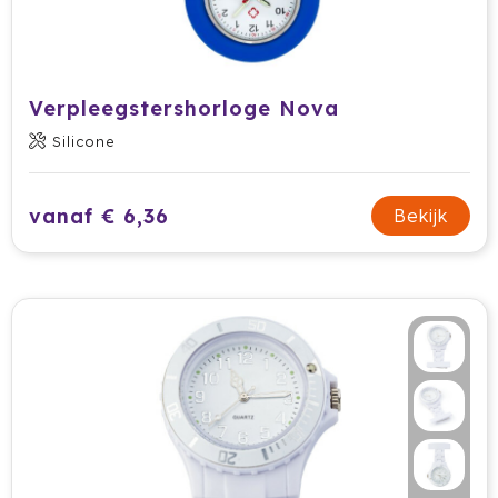
Secrid
Senator
Verpleegstershorloge Nova
Silicone
Sitecom
Skross
vanaf € 6,36
Bekijk
Sols
Sony
Soxs
Sportlife
Sprout