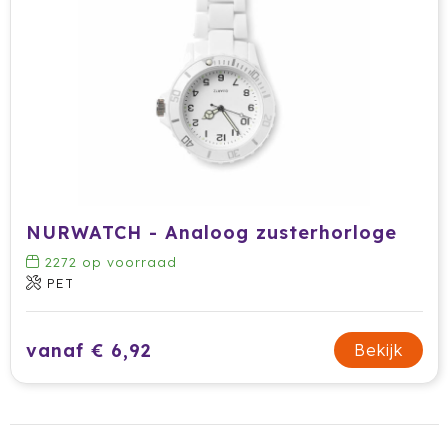
Tony Perotti
Tony's Chocolonely
Tucano
Valenta
Vasad
NURWATCH - Analoog zusterhorloge
Veya Giftcard
2272
op voorraad
PET
Victorinox
VINGA
vanaf € 6,92
Bekijk
Vondelkoeken
Walra