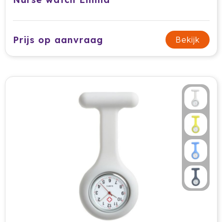
Ocean Bottle
Oma's Brievenbustaart
Prijs op aanvraag
Bekijk
Opinel
Orrefors
Oxious
Parker
Peekay
Philips
Pringles
Prixton