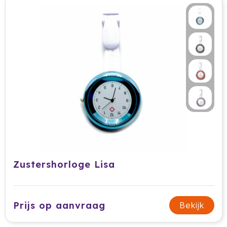
Cricket
Cutter & Buck
Dopper
Elevate
Fitz Living
Fresh 'n Rebel
Fruit Of The Loom
Zustershorloge Lisa
Grundig
Gusta
Prijs op aanvraag
Bekijk
Halfar