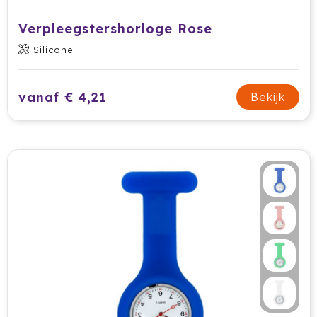
Prodir
Verpleegstershorloge Rose
Silicone
Rackpack
Rebottled
vanaf € 4,21
Bekijk
Rituals
Roly
Rotring
Røquet
Sagaform
Samsonite
Seasons