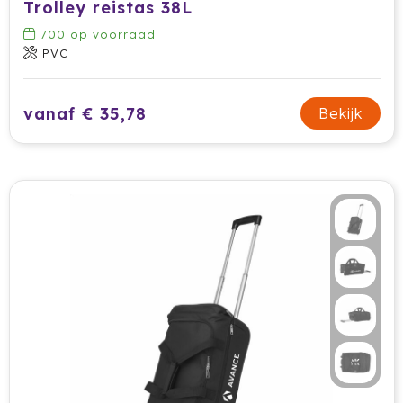
Trolley reistas 38L
Tony Perotti
700
op voorraad
PVC
Tony's Chocolonely
Tucano
vanaf € 35,78
Bekijk
Valenta
Vasad
Veya Giftcard
Victorinox
VINGA
Vondelkoeken
Walra