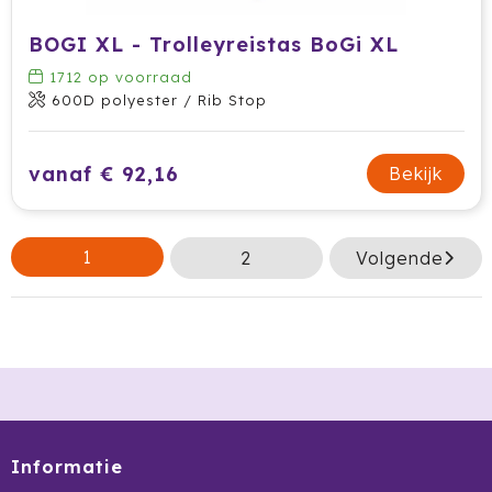
BOGI XL - Trolleyreistas BoGi XL
1712
op voorraad
600D polyester / Rib Stop
vanaf € 92,16
Bekijk
1
2
Volgende
Informatie