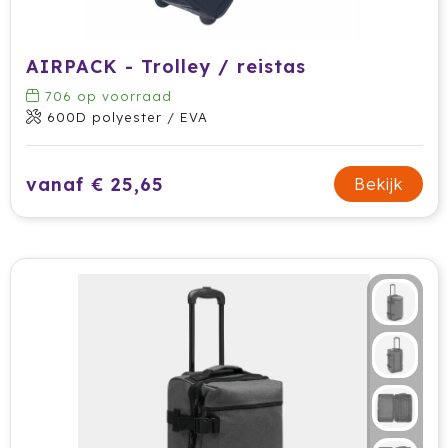
Jobman
AIRPACK - Trolley / reistas
Join The Pipe
706
op voorraad
600D polyester / EVA
JournalBooks
Kambukka
vanaf € 25,65
Bekijk
Karst
KING
Klean Kanteen
Kodak
Kooduu