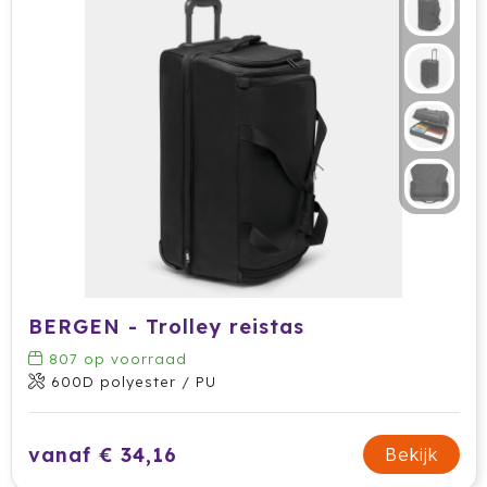
Prodir
Rackpack
Rebottled
Rituals
Roly
Rotring
BERGEN - Trolley reistas
Røquet
807
op voorraad
Sagaform
600D polyester / PU
Samsonite
vanaf € 34,16
Bekijk
Seasons