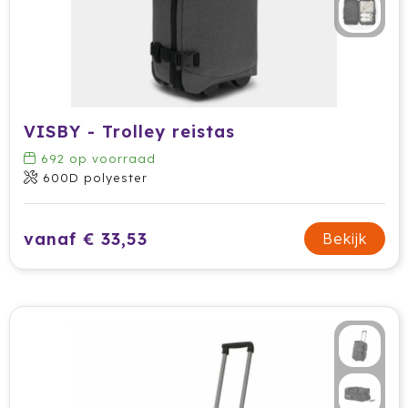
Krossland
Larq
MagLite
VISBY - Trolley reistas
Maxema
692
op voorraad
Mentos
600D polyester
Mepal
vanaf € 33,53
Bekijk
Moleskine
MOYU
Muse
Norländer