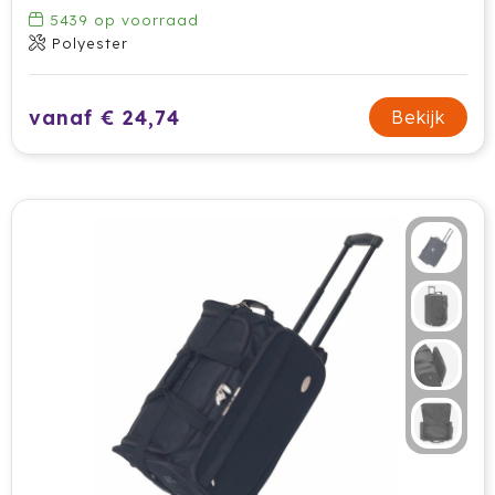
5439
op voorraad
HappyGlass
Polyester
HappyTruffel
vanaf € 24,74
Bekijk
Herschel
Igloo
Impliva
Iqoniq
IZY
Janzen
JBL
JENS Living