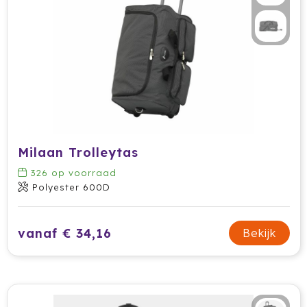
Ocean Bottle
Oma's Brievenbustaart
Opinel
Orrefors
Oxious
Milaan Trolleytas
Parker
326
op voorraad
Polyester 600D
Peekay
vanaf € 34,16
Philips
Bekijk
Pringles
Prixton