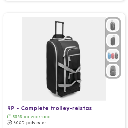
Secrid
Senator
Sitecom
Skross
Sols
Sony
Soxs
Sportlife
9P - Complete trolley-reistas
Sprout
3383
op voorraad
600D polyester