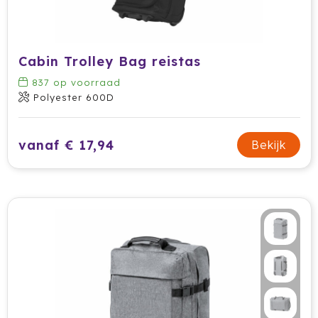
Waterman
Wellmark
Cabin Trolley Bag reistas
837
op voorraad
Xoopar
Polyester 600D
Xtorm
vanaf € 17,94
Bekijk