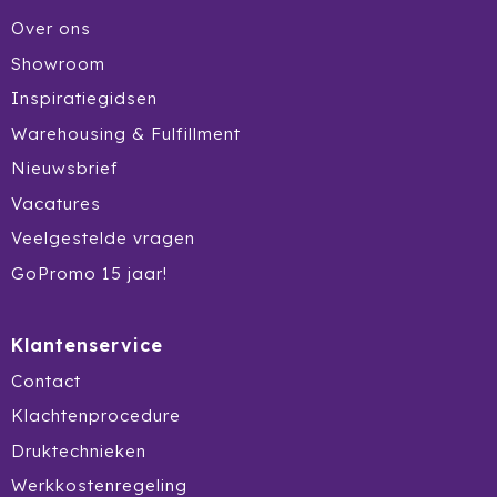
Over ons
HappyGlass
Showroom
HappyTruffel
Inspiratiegidsen
Herschel
Warehousing & Fulfillment
Nieuwsbrief
Igloo
Vacatures
Impliva
Veelgestelde vragen
GoPromo 15 jaar!
Iqoniq
IZY
Klantenservice
Contact
Janzen
Klachtenprocedure
JBL
Druktechnieken
Werkkostenregeling
JENS Living