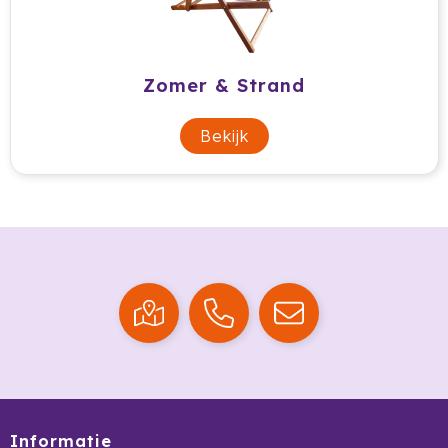
Cricket
Cutter & Buck
Zomer & Strand
Dopper
Bekijk
Elevate
Fitz Living
Fresh 'n Rebel
Fruit Of The Loom
Grundig
Gusta
Halfar
Informatie