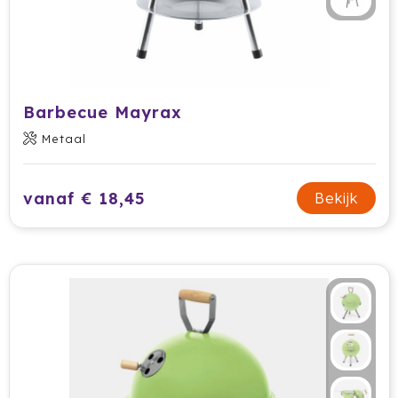
Ocean Bottle
Oma's Brievenbustaart
Opinel
Barbecue Mayrax
Orrefors
Metaal
Oxious
vanaf € 18,45
Bekijk
Parker
Peekay
Philips
Pringles
Prixton