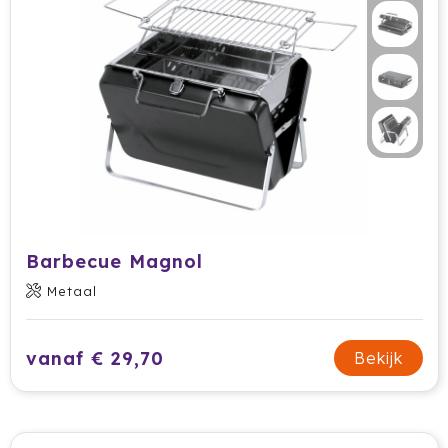
Secrid
Senator
Sitecom
Skross
Sols
Barbecue Magnol
Sony
Metaal
Soxs
vanaf € 29,70
Bekijk
Sportlife
Sprout