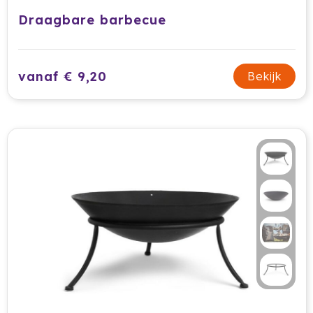
Draagbare barbecue
Jobman
Join The Pipe
vanaf € 9,20
Bekijk
JournalBooks
Kambukka
Karst
KING
Klean Kanteen
Kodak
Kooduu