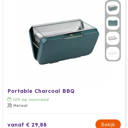
Stanley
Stilolinea
Sudio
SuitSuit
Swiss Peak
Tacx
Take A Plaid / Take A Towel
Portable Charcoal BBQ
Tefal
109
op voorraad
Metaal
The One Towelling
Thule
vanaf € 29,88
Bekijk