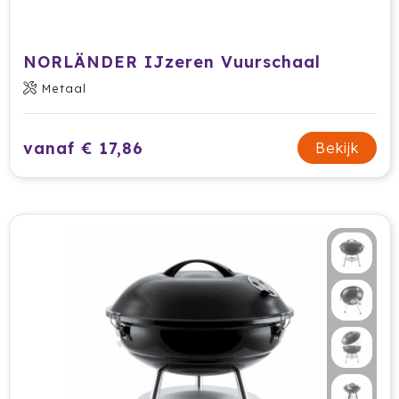
Krossland
Larq
NORLÄNDER IJzeren Vuurschaal
MagLite
Metaal
Maxema
vanaf € 17,86
Bekijk
Mentos
Mepal
Moleskine
MOYU
Muse
Norländer