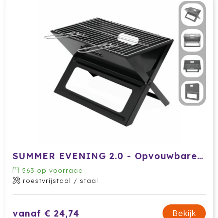
Dag van de Medewerker
ByOn
Reizen & Onderweg
Overige
Dag van de Thuiswerker
CamelBak
CaseLogic
Charles Dickens®
Circular&Co.
Circulware
Clique
SUMMER EVENING 2.0 - Opvouwbare barbecue
Contigo
563
op voorraad
Correctbook
roestvrijstaal / staal
Craft
vanaf € 24,74
Bekijk