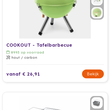
Prodir
Rackpack
Rebottled
Rituals
COOKOUT - Tafelbarbecue
Roly
8993
op voorraad
hout / carbon
Rotring
vanaf € 26,91
Bekijk
Røquet
Sagaform
Samsonite
Seasons