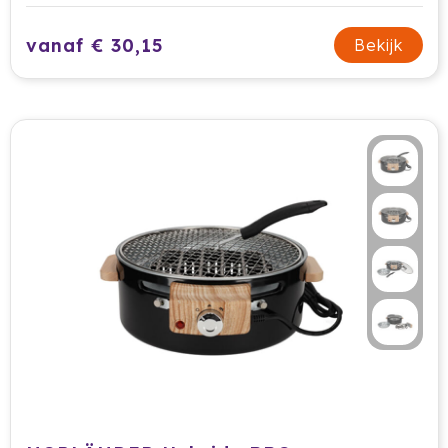
Waterman
vanaf € 30,15
Bekijk
Wellmark
Xoopar
Xtorm