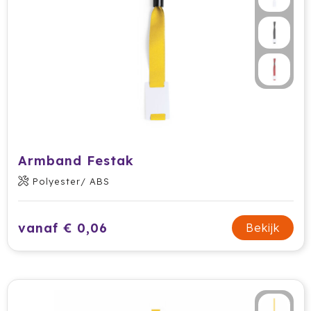
Secrid
Senator
Sitecom
Skross
Sols
Armband Festak
Polyester/ ABS
Sony
Soxs
vanaf € 0,06
Bekijk
Sportlife
Sprout