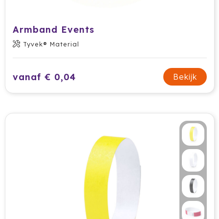
Krossland
Larq
Armband Events
Tyvek® Material
MagLite
Maxema
vanaf € 0,04
Bekijk
Mentos
Mepal
Moleskine
MOYU
Muse
Norländer