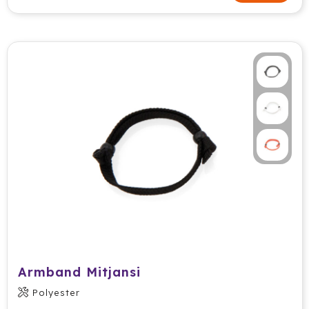
Cricket
Cutter & Buck
Dopper
Elevate
Fitz Living
Fresh 'n Rebel
Fruit Of The Loom
Grundig
Gusta
Armband Mitjansi
Polyester
Halfar