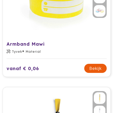
Prodir
Rackpack
Rebottled
Rituals
Armband Mawi
Tyvek® Material
Roly
Rotring
vanaf € 0,06
Bekijk
Røquet
Sagaform
Samsonite
Seasons