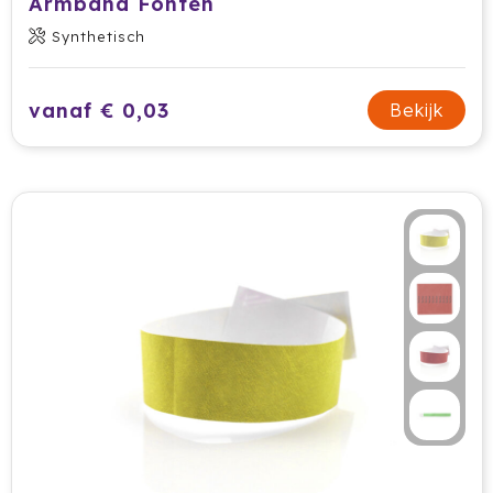
Armband Fonten
Synthetisch
Jobman
Join The Pipe
vanaf € 0,03
Bekijk
JournalBooks
Kambukka
Karst
KING
Klean Kanteen
Kodak
Kooduu