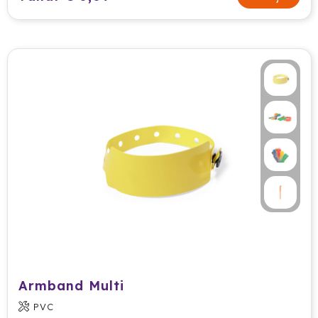
Waterman
Wellmark
Xoopar
Xtorm
Armband Multi
PVC