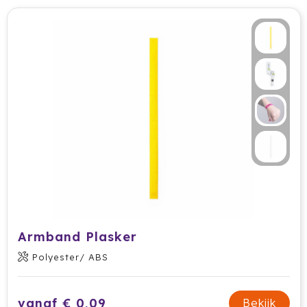
Tony Perotti
Tony's Chocolonely
Tucano
Valenta
Vasad
Veya Giftcard
Victorinox
VINGA
Armband Plasker
Polyester/ ABS
Vondelkoeken
Walra
vanaf € 0,09
Bekijk