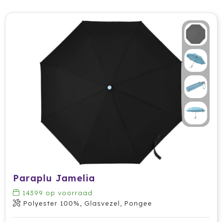
Secrid
Senator
Sitecom
Skross
Sols
Sony
Soxs
Paraplu Jamelia
Sportlife
14399
op voorraad
Sprout
Polyester 100%, Glasvezel, Pongee