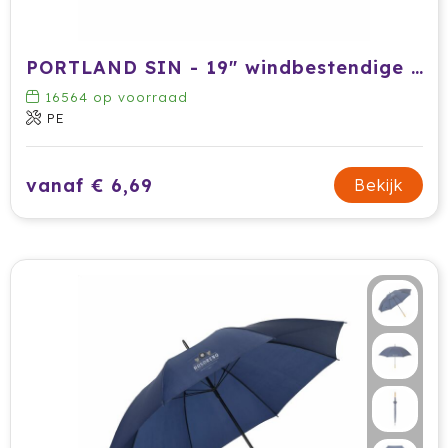
Waterman
PORTLAND SIN - 19" windbestendige paraplu
Wellmark
16564
op voorraad
PE
Xoopar
Xtorm
vanaf € 6,69
Bekijk