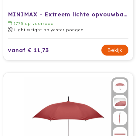
Jobman
MINIMAX - Extreem lichte opvouwbare reisparaplu - Handopening - Windproof - 90 cm
1775
op voorraad
Join The Pipe
Light weight polyester pongee
JournalBooks
vanaf € 11,73
Bekijk
Kambukka
Karst
KING
Klean Kanteen
Kodak
Kooduu