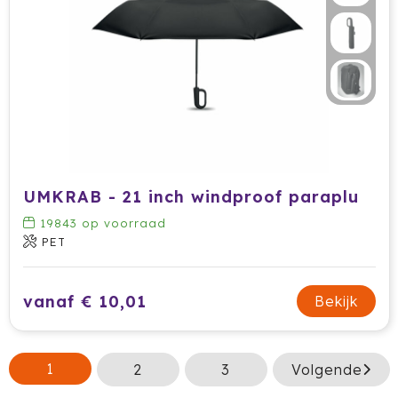
UMKRAB - 21 inch windproof paraplu
19843
op voorraad
PET
vanaf € 10,01
Bekijk
1
2
3
Volgende