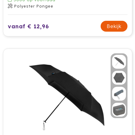
Polyester Pongee
HappyGlass
HappyTruffel
vanaf € 12,96
Bekijk
Herschel
Igloo
Impliva
Iqoniq
IZY
Janzen
JBL
JENS Living