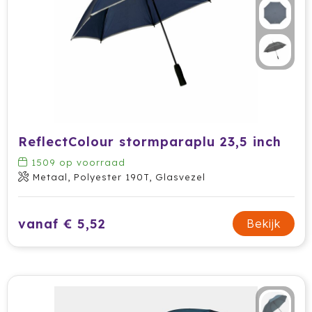
Ocean Bottle
Oma's Brievenbustaart
Opinel
Orrefors
ReflectColour stormparaplu 23,5 inch
Oxious
1509
op voorraad
Parker
Metaal, Polyester 190T, Glasvezel
Peekay
vanaf € 5,52
Bekijk
Philips
Pringles
Prixton