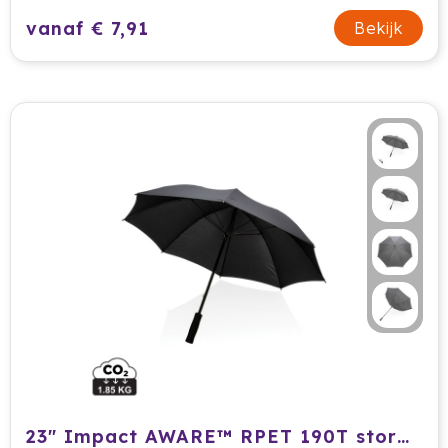
vanaf € 7,91
Bekijk
23" Impact AWARE™ RPET 190T storm proof paraplu