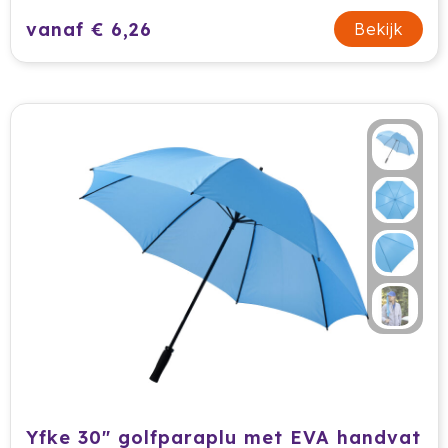
Stanley
vanaf € 6,26
Bekijk
Stilolinea
Sudio
SuitSuit
Swiss Peak
Tacx
Take A Plaid / Take A Towel
Tefal
The One Towelling
Thule
Yfke 30" golfparaplu met EVA handvat