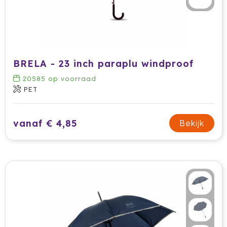
Krossland
Larq
MagLite
BRELA - 23 inch paraplu windproof
Maxema
20585
op voorraad
PET
Mentos
Mepal
vanaf € 4,85
Bekijk
Moleskine
MOYU
Muse
Norländer