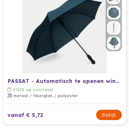
Prodir
Rackpack
Rebottled
Rituals
Roly
Rotring
PASSAT - Automatisch te openen windproof paraplu
Røquet
37233
op voorraad
metaal / fiberglas / polyester
Sagaform
vanaf € 5,72
Samsonite
Bekijk
Seasons